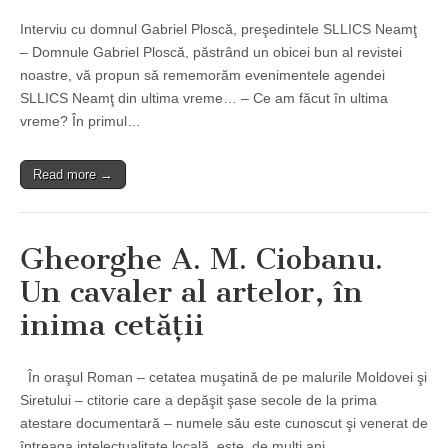
Interviu cu domnul Gabriel Ploscă, preşedintele SLLICS Neamţ
– Domnule Gabriel Ploscă, păstrând un obicei bun al revistei
noastre, vă propun să rememorăm evenimentele agendei
SLLICS Neamţ din ultima vreme… – Ce am făcut în ultima
vreme? În primul…
Read more →
Gheorghe A. M. Ciobanu.
Un cavaler al artelor, în
inima cetăţii
În oraşul Roman – cetatea muşatină de pe malurile Moldovei şi
Siretului – ctitorie care a depăşit şase secole de la prima
atestare documentară – numele său este cunoscut şi venerat de
întreaga intelectualitate locală, este, de mulţi ani,…