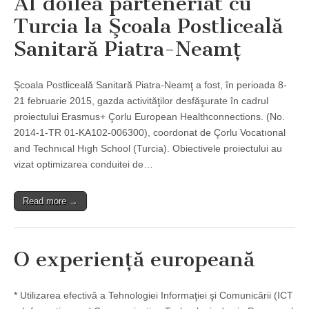
Al doilea parteneriat cu
Turcia la Şcoala Postliceală
Sanitară Piatra-Neamţ
Şcoala Postliceală Sanitară Piatra-Neamţ a fost, în perioada 8-
21 februarie 2015, gazda activităţilor desfăşurate în cadrul
proiectului Erasmus+ Çorlu European Healthconnections. (No.
2014-1-TR 01-KA102-006300), coordonat de Çorlu Vocatıonal
and Technıcal Hıgh School (Turcia). Obiectivele proiectului au
vizat optimizarea conduitei de…
Read more →
O experienţă europeană
* Utilizarea efectivă a Tehnologiei Informaţiei şi Comunicării (ICT