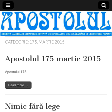
Apostolul
Revista
cadrelor
didactice
din
judetul
Neamt
CATEGORIE:
175, MARTIE 2015
Apostolul 175 martie 2015
Apostolul 175
Read more →
Nimic fără lege