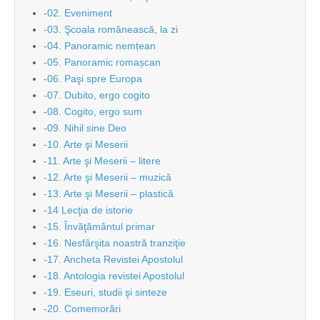
-02. Eveniment
-03. Şcoala românească, la zi
-04. Panoramic nemțean
-05. Panoramic romașcan
-06. Paşi spre Europa
-07. Dubito, ergo cogito
-08. Cogito, ergo sum
-09. Nihil sine Deo
-10. Arte şi Meserii
-11. Arte şi Meserii – litere
-12. Arte şi Meserii – muzică
-13. Arte şi Meserii – plastică
-14 Lecţia de istorie
-15. Învăţământul primar
-16. Nesfârşita noastră tranziţie
-17. Ancheta Revistei Apostolul
-18. Antologia revistei Apostolul
-19. Eseuri, studii şi sinteze
-20. Comemorări