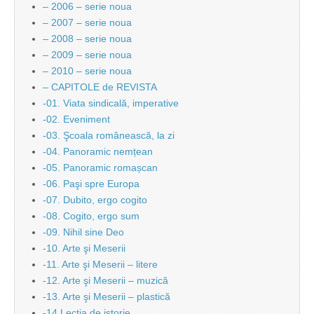
– 2006 – serie noua
– 2007 – serie noua
– 2008 – serie noua
– 2009 – serie noua
– 2010 – serie noua
– CAPITOLE de REVISTA
-01. Viata sindicală, imperative
-02. Eveniment
-03. Şcoala românească, la zi
-04. Panoramic nemțean
-05. Panoramic romașcan
-06. Paşi spre Europa
-07. Dubito, ergo cogito
-08. Cogito, ergo sum
-09. Nihil sine Deo
-10. Arte şi Meserii
-11. Arte şi Meserii – litere
-12. Arte şi Meserii – muzică
-13. Arte şi Meserii – plastică
-14 Lecţia de istorie