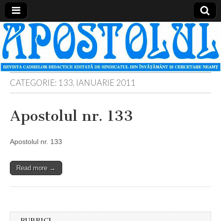
Apostolul
Revista
cadrelor
didactice
din
judetul
Neamt
CATEGORIE:
133, IANUARIE 2011
Apostolul nr. 133
Apostolul nr. 133
Read more →
RUBRICI