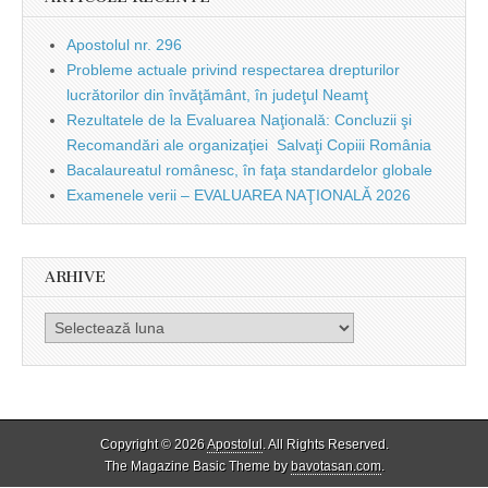
Apostolul nr. 296
Probleme actuale privind respectarea drepturilor
lucrătorilor din învăţământ, în judeţul Neamţ
Rezultatele de la Evaluarea Naţională: Concluzii şi
Recomandări ale organizaţiei Salvaţi Copiii România
Bacalaureatul românesc, în faţa standardelor globale
Examenele verii – EVALUAREA NAŢIONALĂ 2026
ARHIVE
Arhive
Copyright © 2026
Apostolul
. All Rights Reserved.
The Magazine Basic Theme by
bavotasan.com
.