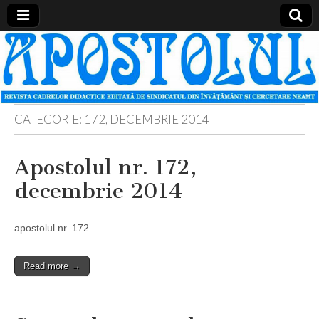
Apostolul
Revista
cadrelor
didactice
din
judetul
Neamt
CATEGORIE:
172, DECEMBRIE 2014
Apostolul nr. 172,
decembrie 2014
apostolul nr. 172
Read more →