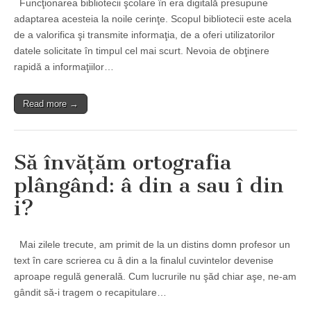
Funcţionarea bibliotecii şcolare în era digitală presupune
adaptarea acesteia la noile cerinţe. Scopul bibliotecii este acela
de a valorifica şi transmite informaţia, de a oferi utilizatorilor
datele solicitate în timpul cel mai scurt. Nevoia de obţinere
rapidă a informaţiilor…
Read more →
Să învăţăm ortografia
plângând: â din a sau î din
i?
Mai zilele trecute, am primit de la un distins domn profesor un
text în care scrierea cu â din a la finalul cuvintelor devenise
aproape regulă generală. Cum lucrurile nu şăd chiar aşe, ne-am
gândit să-i tragem o recapitulare…