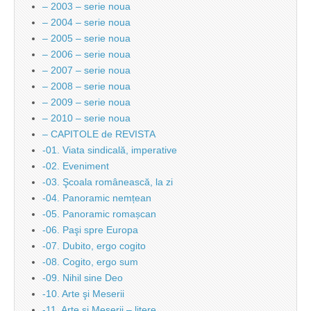
– 2003 – serie noua
– 2004 – serie noua
– 2005 – serie noua
– 2006 – serie noua
– 2007 – serie noua
– 2008 – serie noua
– 2009 – serie noua
– 2010 – serie noua
– CAPITOLE de REVISTA
-01. Viata sindicală, imperative
-02. Eveniment
-03. Şcoala românească, la zi
-04. Panoramic nemțean
-05. Panoramic romașcan
-06. Paşi spre Europa
-07. Dubito, ergo cogito
-08. Cogito, ergo sum
-09. Nihil sine Deo
-10. Arte şi Meserii
-11. Arte şi Meserii – litere