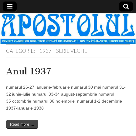
Apostolul
Revista
cadrelor
didactice
din
judetul
Neamt
CATEGORIE:
– 1937 – SERIE VECHE
Anul 1937
numarul 26-27 ianuarie-februarie numarul 30 mai numarul 31-
32 iunie-iulie numarul 33-34 august-septembrie numarul
35 octombrie numarul 36 noiembrie numarul 1-2 decembrie
1937-ianuarie 1938
Read more →