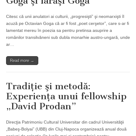
Goga şi iarăşi Goga
Citesc că unii anulatori ai culturii, „progresişti” şi neomarxişti îl
acuză pe Octavian Goga că ar fi fost „poet cerşetor”, care s-ar fi
lamentat mereu în poezia sa pentru pretinsa asuprire a
românilor transilvăneni sub dubla monarhie austro-ungară, unde
ar…
Read more →
Tradiţie şi metodă:
Experienţa unui fellowship
„David Prodan”
Direcţia Patrimoniu Cultural Universitar din cadrul Universităţii
„Babeş-Bolyai” (UBB) din Cluj-Napoca organizează anual două