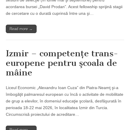
sesiuni de selecţie (în lunile mai şi septembrie) pentru
acordarea bursei „David Prodan”. Acest fellowship sprijină stagii
de cercetare cu o durată cuprinsă între una şi…
Read more →
Izmir – competenţe trans-
europene pentru şcoala de
mâine
Liceul Economic „Alexandru Ioan Cuza” din Piatra-Neamţ şi-a
îmbogăţit palmaresul european cu încă o activitate de mobilitate
de grup a elevilor, în domeniul educaţie şcolară, desfăşurată în
perioada 18-22 mai 2026, în localitatea Izmir din Turcia.
Circumscrisă proiectului de acreditare…
Read more →