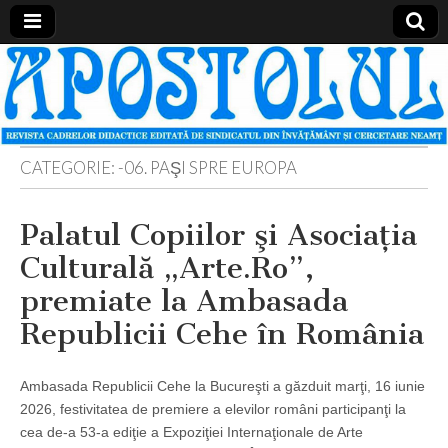
Apostolul
Revista
cadrelor
didactice
din
judetul
Neamt
CATEGORIE:
-06. PAŞI SPRE EUROPA
Palatul Copiilor şi Asociaţia
Culturală „Arte.Ro”,
premiate la Ambasada
Republicii Cehe în România
Ambasada Republicii Cehe la Bucureşti a găzduit marţi, 16 iunie
2026, festivitatea de premiere a elevilor români participanţi la
cea de-a 53-a ediţie a Expoziţiei Internaţionale de Arte