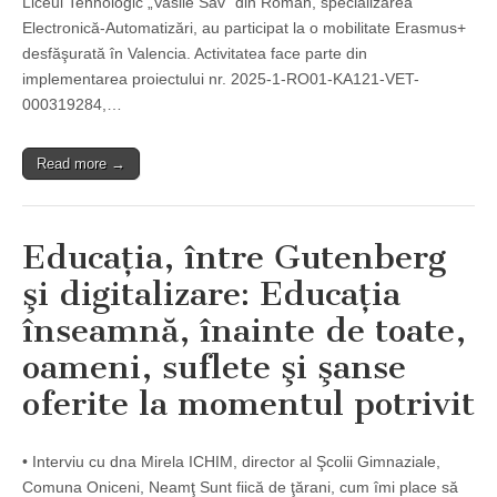
Liceul Tehnologic „Vasile Sav” din Roman, specializarea
Electronică-Automatizări, au participat la o mobilitate Erasmus+
desfăşurată în Valencia. Activitatea face parte din
implementarea proiectului nr. 2025-1-RO01-KA121-VET-
000319284,…
Read more →
Educaţia, între Gutenberg
şi digitalizare: Educaţia
înseamnă, înainte de toate,
oameni, suflete şi şanse
oferite la momentul potrivit
• Interviu cu dna Mirela ICHIM, director al Şcolii Gimnaziale,
Comuna Oniceni, Neamţ Sunt fiică de ţărani, cum îmi place să