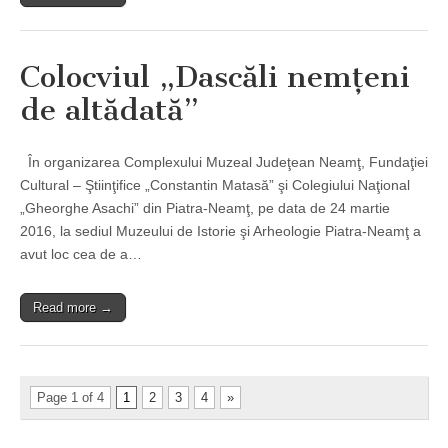
Colocviul „Dascăli nemţeni
de altădată”
În organizarea Complexului Muzeal Judeţean Neamţ, Fundaţiei
Cultural – Ştiinţifice „Constantin Matasă” şi Colegiului Naţional
„Gheorghe Asachi” din Piatra-Neamţ, pe data de 24 martie
2016, la sediul Muzeului de Istorie şi Arheologie Piatra-Neamţ a
avut loc cea de a…
Read more →
Page 1 of 4
1
2
3
4
»