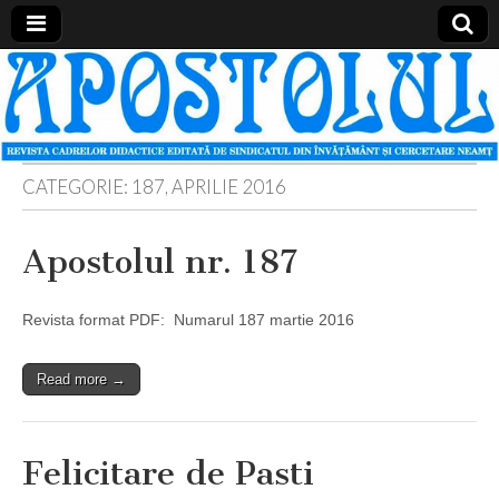
Apostolul
Revista
cadrelor
didactice
din
judetul
Neamt
CATEGORIE:
187, APRILIE 2016
Apostolul nr. 187
Revista format PDF: Numarul 187 martie 2016
Read more →
Felicitare de Pasti