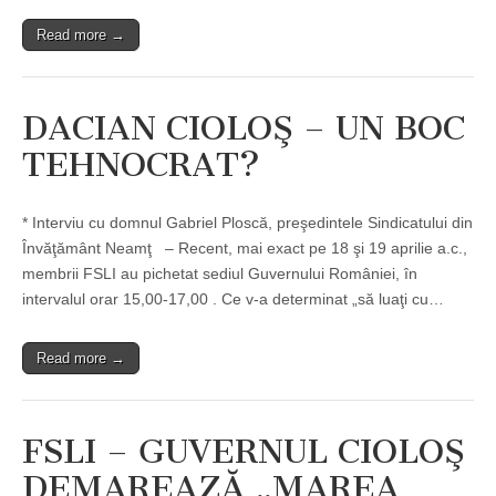
Read more →
DACIAN CIOLOŞ – UN BOC
TEHNOCRAT?
* Interviu cu domnul Gabriel Ploscă, preşedintele Sindicatului din
Învăţământ Neamţ – Recent, mai exact pe 18 şi 19 aprilie a.c.,
membrii FSLI au pichetat sediul Guvernului României, în
intervalul orar 15,00-17,00 . Ce v-a determinat „să luaţi cu…
Read more →
FSLI – GUVERNUL CIOLOŞ
DEMAREAZĂ „MAREA