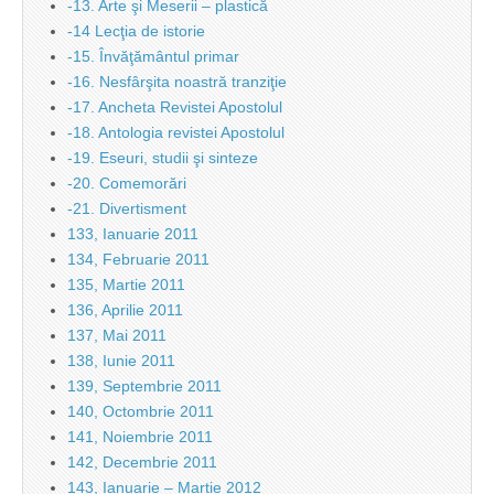
-13. Arte şi Meserii – plastică
-14 Lecţia de istorie
-15. Învăţământul primar
-16. Nesfârşita noastră tranziţie
-17. Ancheta Revistei Apostolul
-18. Antologia revistei Apostolul
-19. Eseuri, studii şi sinteze
-20. Comemorări
-21. Divertisment
133, Ianuarie 2011
134, Februarie 2011
135, Martie 2011
136, Aprilie 2011
137, Mai 2011
138, Iunie 2011
139, Septembrie 2011
140, Octombrie 2011
141, Noiembrie 2011
142, Decembrie 2011
143, Ianuarie – Martie 2012