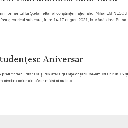
n mormântul lui Ştefan altar al conştiinţei naţionale. Mihai EMINESCU
a fost genericul sub care, între 14-17 august 2021, la Mănăstirea Putna
Studenţesc Aniversar
etutindeni, din ţară şi din afara graniţelor ţării, ne-am întâlnit în 15 ş
m cinstire celor ale căror mâini şi suflete…