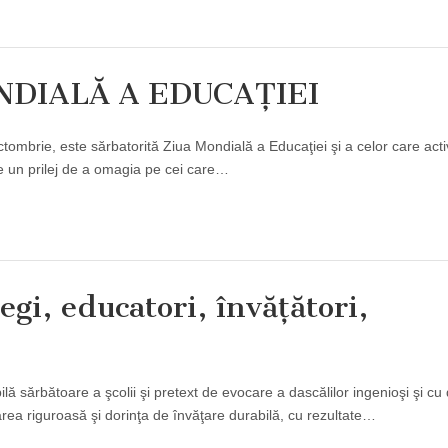
ONDIALĂ A EDUCAŢIEI
ctombrie, este sărbatorită Ziua Mondială a Educaţiei şi a celor care act
un prilej de a omagia pe cei care…
egi, educatori, învăţători,
lă sărbătoare a şcolii şi pretext de evocare a dascălilor ingenioşi şi cu
area riguroasă şi dorinţa de învăţare durabilă, cu rezultate…