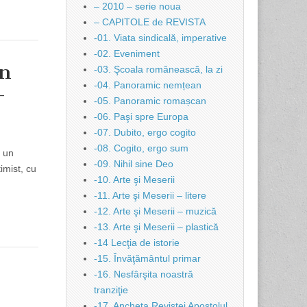
– 2010 – serie noua
– CAPITOLE de REVISTA
-01. Viata sindicală, imperative
-02. Eveniment
in
-03. Şcoala românească, la zi
-04. Panoramic nemțean
-
-05. Panoramic romașcan
-06. Paşi spre Europa
-07. Dubito, ergo cogito
-08. Cogito, ergo sum
 un
-09. Nihil sine Deo
imist, cu
-10. Arte şi Meserii
-11. Arte şi Meserii – litere
-12. Arte şi Meserii – muzică
-13. Arte şi Meserii – plastică
-14 Lecţia de istorie
-15. Învăţământul primar
-16. Nesfârşita noastră
tranziţie
-17. Ancheta Revistei Apostolul