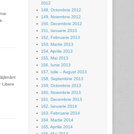
2012
148, Octombrie 2012
 mai
149, Noiembrie 2012
ste…
150, Decembrie 2012
151, Ianuarie 2013
152, Februarie 2013
153, Martie 2013
154, Aprilie 2013
155, Mai 2013
156, Iunie 2013
157, Iulie – August 2013
nvăţământ
158, Septembrie 2013
r Libere
159, Octombrie 2013
160, Noiembrie 2013
161, Decembrie 2013
162, Ianuarie 2014
163, Februarie 2014
164, Martie 2014
165, Aprilie 2014
166, Mai 2014