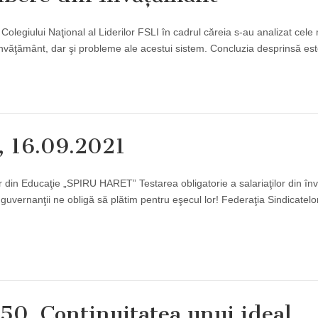
egiului Naţional al Liderilor FSLI în cadrul căreia s-au analizat cele
 învăţământ, dar şi probleme ale acestui sistem. Concluzia desprinsă e
16.09.2021
r din Educaţie „SPIRU HARET” Testarea obligatorie a salariaţilor din î
 guvernanţii ne obligă să plătim pentru eşecul lor! Federaţia Sindicatelo
50. Continuitatea unui ideal