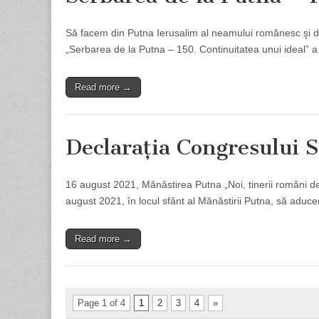
Să facem din Putna Ierusalim al neamului românesc şi di
„Serbarea de la Putna – 150. Continuitatea unui ideal” 
Read more →
Declaraţia Congresului 
16 august 2021, Mănăstirea Putna „Noi, tinerii români de pr
august 2021, în locul sfânt al Mănăstirii Putna, să aduce
Read more →
Page 1 of 4
1
2
3
4
»