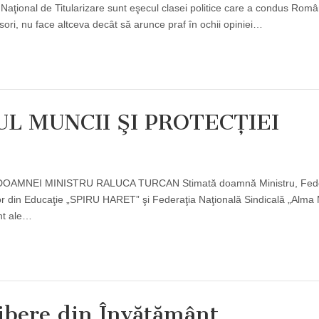
ţional de Titularizare sunt eşecul clasei politice care a condus Româ
sori, nu face altceva decât să arunce praf în ochii opiniei…
RUL MUNCII ŞI PROTECŢIEI
OAMNEI MINISTRU RALUCA TURCAN Stimată doamnă Ministru, Fede
lor din Educaţie „SPIRU HARET” şi Federaţia Naţională Sindicală „Alma 
nt ale…
Libere din Învăţământ