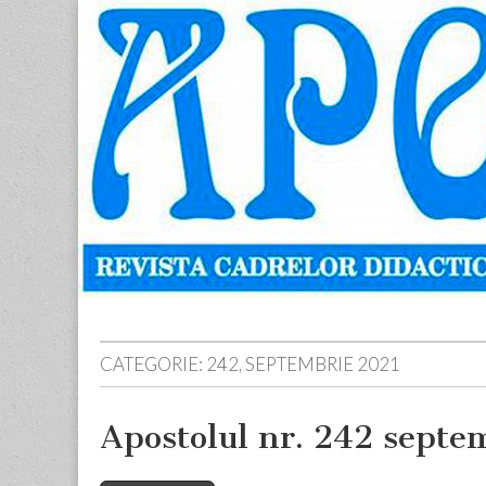
Apostolul
Revista
cadrelor
didactice
din
judetul
Neamt
Skip
Main
to
menu
content
CATEGORIE:
242, SEPTEMBRIE 2021
Apostolul nr. 242 septe