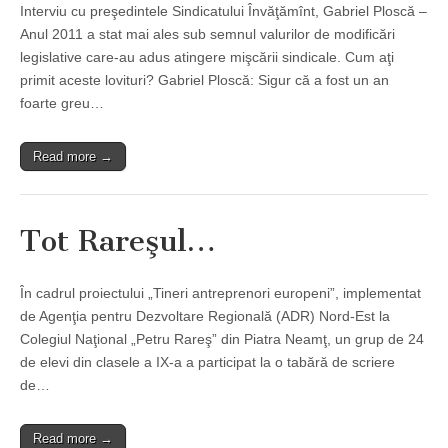
Interviu cu preşedintele Sindicatului Învăţămînt, Gabriel Ploscă –
Anul 2011 a stat mai ales sub semnul valurilor de modificări
legislative care-au adus atingere mişcării sindicale. Cum aţi
primit aceste lovituri? Gabriel Ploscă: Sigur că a fost un an
foarte greu…
Read more →
Tot Rareşul…
În cadrul proiectului „Tineri antreprenori europeni”, implementat
de Agenţia pentru Dezvoltare Regională (ADR) Nord-Est la
Colegiul Naţional „Petru Rareş” din Piatra Neamţ, un grup de 24
de elevi din clasele a IX-a a participat la o tabără de scriere
de…
Read more →