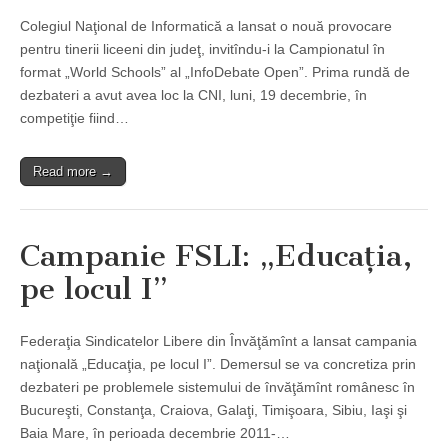
Colegiul Naţional de Informatică a lansat o nouă provocare
pentru tinerii liceeni din judeţ, invitîndu-i la Campionatul în
format „World Schools” al „InfoDebate Open”. Prima rundă de
dezbateri a avut avea loc la CNI, luni, 19 decembrie, în
competiţie fiind…
Read more →
Campanie FSLI: „Educaţia,
pe locul I”
Federaţia Sindicatelor Libere din Învăţămînt a lansat campania
naţională „Educaţia, pe locul I”. Demersul se va concretiza prin
dezbateri pe problemele sistemului de învăţămînt românesc în
Bucureşti, Constanţa, Craiova, Galaţi, Timişoara, Sibiu, Iaşi şi
Baia Mare, în perioada decembrie 2011-…