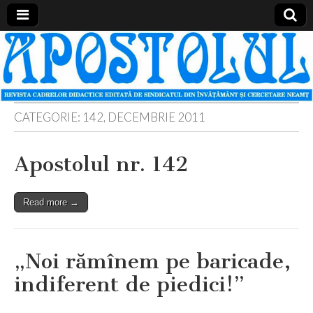
Apostolul
Revista
cadrelor
didactice
din
judetul
Neamt
CATEGORIE:
142, DECEMBRIE 2011
Apostolul nr. 142
Read more →
„Noi rămînem pe baricade,
indiferent de piedici!”