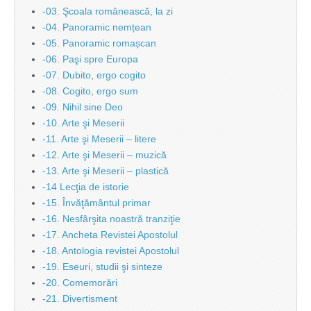
-03. Şcoala românească, la zi
-04. Panoramic nemțean
-05. Panoramic romașcan
-06. Paşi spre Europa
-07. Dubito, ergo cogito
-08. Cogito, ergo sum
-09. Nihil sine Deo
-10. Arte şi Meserii
-11. Arte şi Meserii – litere
-12. Arte şi Meserii – muzică
-13. Arte şi Meserii – plastică
-14 Lecţia de istorie
-15. Învăţământul primar
-16. Nesfârşita noastră tranziţie
-17. Ancheta Revistei Apostolul
-18. Antologia revistei Apostolul
-19. Eseuri, studii şi sinteze
-20. Comemorări
-21. Divertisment