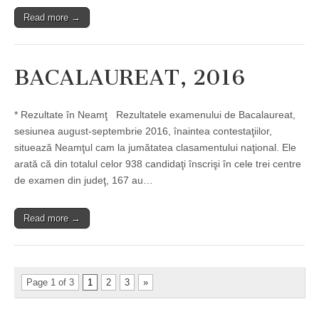
Read more →
BACALAUREAT, 2016
* Rezultate în Neamţ Rezultatele examenului de Bacalaureat,
sesiunea august-septembrie 2016, înaintea contestaţiilor,
situează Neamţul cam la jumătatea clasamentului naţional. Ele
arată că din totalul celor 938 candidaţi înscrişi în cele trei centre
de examen din judeţ, 167 au…
Read more →
Page 1 of 3
1
2
3
»