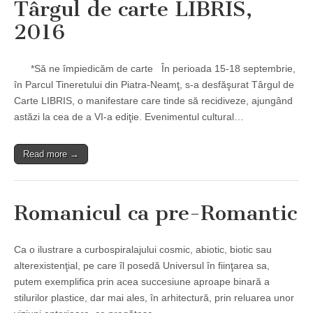
Târgul de carte LIBRIS,
2016
*Să ne împiedicăm de carte În perioada 15-18 septembrie,
în Parcul Tineretului din Piatra-Neamţ, s-a desfăşurat Târgul de
Carte LIBRIS, o manifestare care tinde să recidiveze, ajungând
astăzi la cea de a VI-a ediţie. Evenimentul cultural…
Read more →
Romanicul ca pre-Romantic
Ca o ilustrare a curbospiralajului cosmic, abiotic, biotic sau
alterexistenţial, pe care îl posedă Universul în fiinţarea sa,
putem exemplifica prin acea succesiune aproape binară a
stilurilor plastice, dar mai ales, în arhitectură, prin reluarea unor