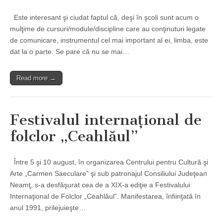
Este interesant şi ciudat faptul că, deşi în şcoli sunt acum o
mulţime de cursuri/module/discipline care au conţinuturi legate
de comunicare, instrumentul cel mai important al ei, limba, este
dat la o parte. Se pare că nu se mai…
Read more →
Festivalul internaţional de
folclor „Ceahlăul”
Între 5 şi 10 august, în organizarea Centrului pentru Cultură şi
Arte „Carmen Saeculare” şi sub patronajul Consiliului Judeţean
Neamţ, s-a desfăşurat cea de a XIX-a ediţie a Festivalului
Internaţional de Folclor „Ceahlăul”. Manifestarea, înfiinţată în
anul 1991, prilejuieşte…