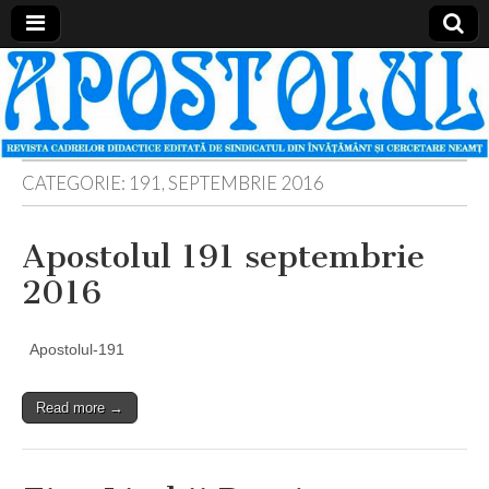
Apostolul
Revista
cadrelor
didactice
din
judetul
Neamt
CATEGORIE:
191, SEPTEMBRIE 2016
Apostolul 191 septembrie
2016
Apostolul-191
Read more →