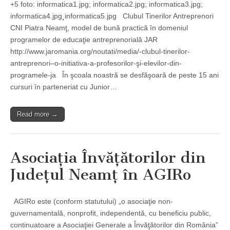
+5 foto: informatica1.jpg; informatica2.jpg; informatica3.jpg;
informatica4.jpg¸informatica5.jpg Clubul Tinerilor Antreprenori
CNI Piatra Neamţ, model de bună practică ȋn domeniul
programelor de educaţie antreprenorială JAR
http://www.jaromania.org/noutati/media/-clubul-tinerilor-
antreprenori–o-initiativa-a-profesorilor-şi-elevilor-din-
programele-ja În şcoala noastră se desfăşoară de peste 15 ani
cursuri ȋn parteneriat cu Junior…
Read more →
Asociaţia Învăţătorilor din
Judeţul Neamţ în AGIRo
AGIRo este (conform statutului) „o asociaţie non-
guvernamentală, nonprofit, independentă, cu beneficiu public,
continuatoare a Asociaţiei Generale a Învăţătorilor din România”