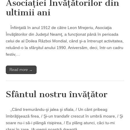
Asociaţiei Învăţătorilor din
ultimii ani
Înfiinţată în anul 1912 de către Leon Mrejeriu, Asociaţia
Învăţătorilor din Judeţul Neamţ, a funcţionat până în perioada
celui de al Doilea Război Mondial, când şi-a întrerupt activitatea,
reluând-o la sfârşitul anului 1990. Aniversăm, deci, într-un cadru
festiv,…
Read more →
Sfântul nostru învăţător
„Când tremurându-şi jalea şi sfiala, / Un cânt pribeag
îmbrăţişează firea, / Şi-un trandafir crescut în umbră moare, / Şi
soare nu-i să-i plângă risipirea, / Eu plâng atunci, căci tu-mi
răsai în zare, /A vremii noastră dreaptă…