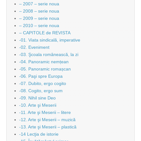
– 2007 – serie noua
– 2008 – serie noua
– 2009 – serie noua
– 2010 – serie noua
– CAPITOLE de REVISTA
-01. Viata sindicală, imperative
-02. Eveniment
-03. Şcoala românească, la zi
-04. Panoramic nemțean
-05. Panoramic romașcan
-06. Paşi spre Europa
-07. Dubito, ergo cogito
-08. Cogito, ergo sum
-09. Nihil sine Deo
-10. Arte şi Meserii
-11. Arte şi Meserii – litere
-12. Arte şi Meserii – muzică
-13. Arte şi Meserii – plastică
-14 Lecţia de istorie