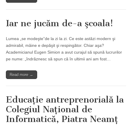
Iar ne jucăm de-a şcoala!
Lumea „se modeşte”de la zi la zi. Ce este astăzi modern şi
admirabil, mâine e depăşit şi respingător. Chiar aşa?
Academicianul Eugen Simion a avut curajul să spună lucrurilor
pe nume: „îndrăznesc să spun că în ultimii ani am fost…
Read more →
Educaţie antreprenorială la
Colegiul Naţional de
Informatică, Piatra Neamţ