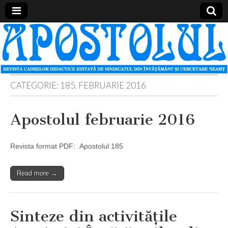
Apostolul
Revista
cadrelor
didactice
din
judetul
Neamt
CATEGORIE:
185, FEBRUARIE 2016
Apostolul februarie 2016
Revista format PDF: Apostolul 185
Read more →
Sinteze din activităţile