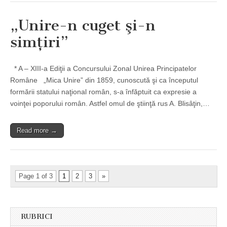
„Unire-n cuget şi-n
simţiri”
* A – XIII-a Ediţii a Concursului Zonal Unirea Principatelor
Române „Mica Unire” din 1859, cunoscută şi ca începutul
formării statului naţional român, s-a înfăptuit ca expresie a
voinţei poporului român. Astfel omul de ştiinţă rus A. Blisâţin,…
Read more →
Page 1 of 3
1
2
3
»
RUBRICI