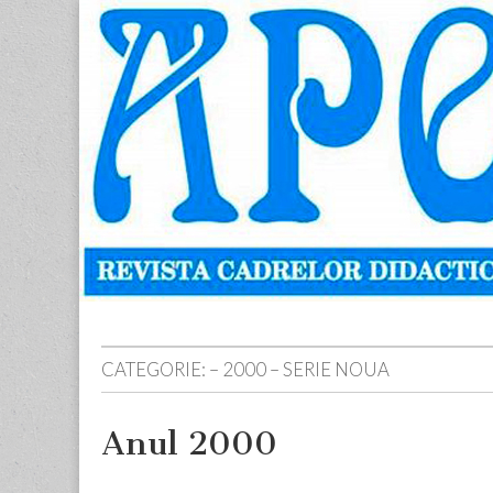
Apostolul
Revista
cadrelor
didactice
din
judetul
Neamt
Skip
Main
to
menu
content
CATEGORIE:
– 2000 – SERIE NOUA
Anul 2000