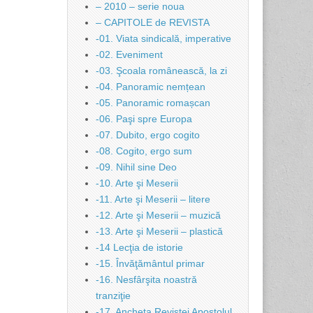
– 2010 – serie noua
– CAPITOLE de REVISTA
-01. Viata sindicală, imperative
-02. Eveniment
-03. Şcoala românească, la zi
-04. Panoramic nemțean
-05. Panoramic romașcan
-06. Paşi spre Europa
-07. Dubito, ergo cogito
-08. Cogito, ergo sum
-09. Nihil sine Deo
-10. Arte şi Meserii
-11. Arte şi Meserii – litere
-12. Arte şi Meserii – muzică
-13. Arte şi Meserii – plastică
-14 Lecţia de istorie
-15. Învăţământul primar
-16. Nesfârşita noastră
tranziţie
-17. Ancheta Revistei Apostolul