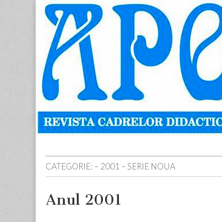
Apostolul
Revista
cadrelor
didactice
din
judetul
Neamt
Skip
Main
to
menu
content
CATEGORIE:
– 2001 – SERIE NOUA
Anul 2001