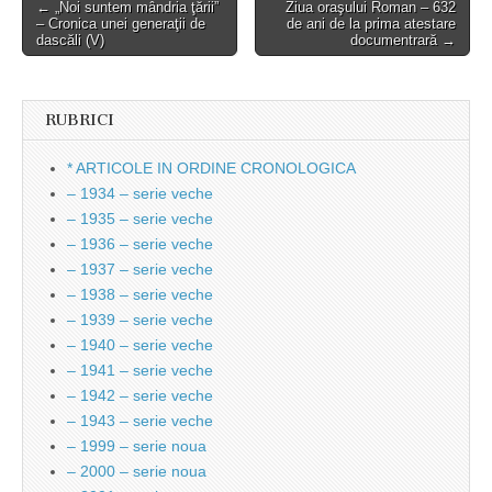
Post
← „Noi suntem mândria ţării”
Ziua oraşului Roman – 632
– Cronica unei generaţii de
de ani de la prima atestare
navigation
dascăli (V)
documentrară →
RUBRICI
* ARTICOLE IN ORDINE CRONOLOGICA
– 1934 – serie veche
– 1935 – serie veche
– 1936 – serie veche
– 1937 – serie veche
– 1938 – serie veche
– 1939 – serie veche
– 1940 – serie veche
– 1941 – serie veche
– 1942 – serie veche
– 1943 – serie veche
– 1999 – serie noua
– 2000 – serie noua