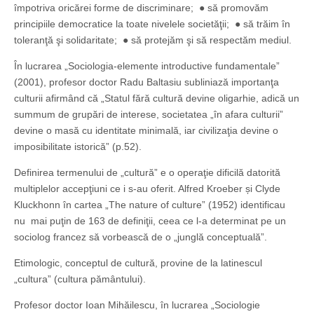
împotriva oricărei forme de discriminare; ● să promovăm
principiile democratice la toate nivelele societăţii; ● să trăim în
toleranţă şi solidaritate; ● să protejăm şi să respectăm mediul.
În lucrarea „Sociologia-elemente introductive fundamentale”
(2001), profesor doctor Radu Baltasiu subliniază importanţa
culturii afirmând că „Statul fără cultură devine oligarhie, adică un
summum de grupări de interese, societatea „în afara culturii”
devine o masă cu identitate minimală, iar civilizaţia devine o
imposibilitate istorică” (p.52).
Definirea termenului de „cultură” e o operaţie dificilă datorită
multiplelor accepţiuni ce i s-au oferit. Alfred Kroeber și Clyde
Kluckhonn în cartea „The nature of culture” (1952) identificau
nu mai puţin de 163 de definiţii, ceea ce l-a determinat pe un
sociolog francez să vorbească de o „junglă conceptuală”.
Etimologic, conceptul de cultură, provine de la latinescul
„cultura” (cultura pământului).
Profesor doctor Ioan Mihăilescu, în lucrarea „Sociologie