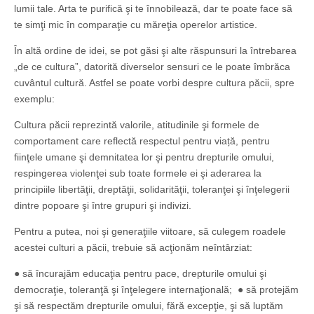
lumii tale. Arta te purifică şi te înnobilează, dar te poate face să
te simţi mic în comparaţie cu măreţia operelor artistice.
În altă ordine de idei, se pot găsi şi alte răspunsuri la întrebarea
„de ce cultura”, datorită diverselor sensuri ce le poate îmbrăca
cuvântul cultură. Astfel se poate vorbi despre cultura păcii, spre
exemplu:
Cultura păcii reprezintă valorile, atitudinile şi formele de
comportament care reflectă respectul pentru viață, pentru
fiinţele umane şi demnitatea lor şi pentru drepturile omului,
respingerea violenţei sub toate formele ei şi aderarea la
principiile libertăţii, dreptăţii, solidarităţii, toleranţei şi înţelegerii
dintre popoare şi între grupuri şi indivizi.
Pentru a putea, noi şi generaţiile viitoare, să culegem roadele
acestei culturi a păcii, trebuie să acţionăm neîntârziat:
● să încurajăm educaţia pentru pace, drepturile omului şi
democraţie, toleranţă şi înţelegere internaţională; ● să protejăm
şi să respectăm drepturile omului, fără excepţie, şi să luptăm