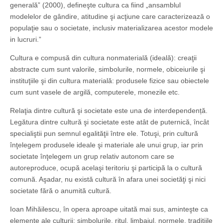
generală” (2000), defineşte cultura ca fiind „ansamblul
modelelor de gândire, atitudine şi acţiune care caracterizează o
populaţie sau o societate, inclusiv materializarea acestor modele
in lucruri.”
Cultura e compusă din cultura nonmaterială (ideală): creaţii
abstracte cum sunt valorile, simbolurile, normele, obiceiurile şi
instituţiile şi din cultura materială: produsele fizice sau obiectele
cum sunt vasele de argilă, computerele, monezile etc.
Relaţia dintre cultură şi societate este una de interdependență.
Legătura dintre cultură şi societate este atât de puternică, încât
specialiştii pun semnul egalităţii între ele. Totuşi, prin cultură
înţelegem produsele ideale şi materiale ale unui grup, iar prin
societate înţelegem un grup relativ autonom care se
autoreproduce, ocupă acelaşi teritoriu şi participă la o cultură
comună. Aşadar, nu există cultură în afara unei societăţi şi nici
societate fără o anumită cultură.
Ioan Mihăilescu, în opera aproape uitată mai sus, aminteşte ca
elemente ale culturii: simbolurile, ritul, limbajul, normele, tradiţiile