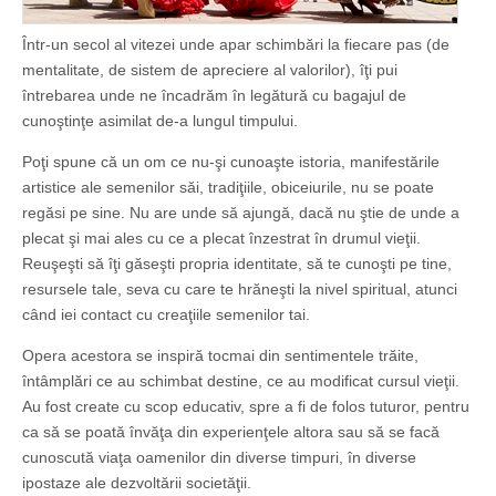
Într-un secol al vitezei unde apar schimbări la fiecare pas (de
mentalitate, de sistem de apreciere al valorilor), îţi pui
întrebarea unde ne încadrăm în legătură cu bagajul de
cunoştinţe asimilat de-a lungul timpului.
Poţi spune că un om ce nu-şi cunoaşte istoria, manifestările
artistice ale semenilor săi, tradiţiile, obiceiurile, nu se poate
regăsi pe sine. Nu are unde să ajungă, dacă nu ştie de unde a
plecat şi mai ales cu ce a plecat înzestrat în drumul vieţii.
Reuşeşti să îţi găseşti propria identitate, să te cunoşti pe tine,
resursele tale, seva cu care te hrăneşti la nivel spiritual, atunci
când iei contact cu creaţiile semenilor tai.
Opera acestora se inspiră tocmai din sentimentele trăite,
întâmplări ce au schimbat destine, ce au modificat cursul vieţii.
Au fost create cu scop educativ, spre a fi de folos tuturor, pentru
ca să se poată învăţa din experienţele altora sau să se facă
cunoscută viaţa oamenilor din diverse timpuri, în diverse
ipostaze ale dezvoltării societăţii.