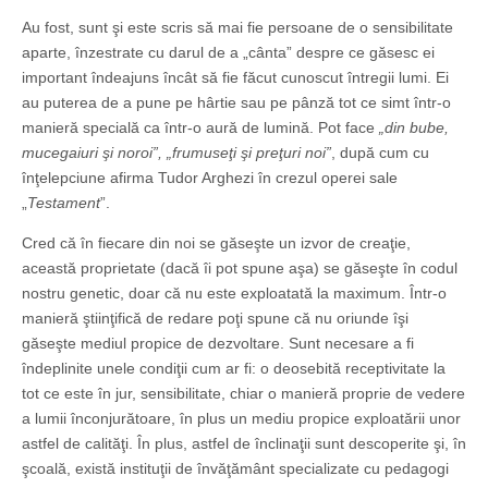
Au fost, sunt şi este scris să mai fie persoane de o sensibilitate
aparte, înzestrate cu darul de a „cânta” despre ce găsesc ei
important îndeajuns încât să fie făcut cunoscut întregii lumi. Ei
au puterea de a pune pe hârtie sau pe pânză tot ce simt într-o
manieră specială ca într-o aură de lumină. Pot face
„din bube,
mucegaiuri şi noroi”, „frumuseţi şi preţuri noi”
, după cum cu
înţelepciune afirma Tudor Arghezi în crezul operei sale
„
Testament
”.
Cred că în fiecare din noi se găseşte un izvor de creaţie,
această proprietate (dacă îi pot spune aşa) se găseşte în codul
nostru genetic, doar că nu este exploatată la maximum. Într-o
manieră ştiinţifică de redare poţi spune că nu oriunde îşi
găseşte mediul propice de dezvoltare. Sunt necesare a fi
îndeplinite unele condiţii cum ar fi: o deosebită receptivitate la
tot ce este în jur, sensibilitate, chiar o manieră proprie de vedere
a lumii înconjurătoare, în plus un mediu propice exploatării unor
astfel de calităţi. În plus, astfel de înclinaţii sunt descoperite şi, în
şcoală, există instituţii de învăţământ specializate cu pedagogi