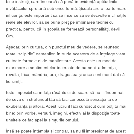
bine instruiţi, care încearcă să pună în evidenţă aptitudinile
învăţăceilor spre artă sub orice formă. Şcoala are o foarte mare
influenţă, este important să se încerce să se dezvolte înclinaţiile
reale ale elevilor, să se pună preţ pe îmbinarea teoriei cu
practica, pentru că în şcoală se formează personalităţi, devii
Om.
Aşadar, prin cultură, din punctul meu de vedere, se reunesc
toate „sclipirile” oamenilor, în truda acestora de a înţelege viata,
cu toate formele ei de manifestare. Acesta este un mod de
exprimare a sentimentelor încercate de oameni: admiraţia,
revolta, frica, mândria, ura, dragostea şi orice sentiment dat să
fie simţit.
Este imposibil ca în faţa răsăritului de soare să nu fii îndemnat
de ceva din străfundul tău să faci cunoscută senzaţia ta de
exuberanţă şi altora. Acest lucru îl faci cunoscut cum poţi tu mai
bine: prin vorbe, versuri, imagini, efectiv ai la dispoziţie toate
uneltele ce fac apel la simţurile omului.
Însă se poate întâmpla și contrar, să nu fii impresionat de acest