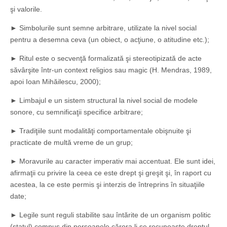
şi valorile.
► Simbolurile sunt semne arbitrare, utilizate la nivel social
pentru a desemna ceva (un obiect, o acţiune, o atitudine etc.);
► Ritul este o secvenţă formalizată şi stereotipizată de acte
săvârşite într-un context religios sau magic (H. Mendras, 1989,
apoi Ioan Mihăilescu, 2000);
► Limbajul e un sistem structural la nivel social de modele
sonore, cu semnificaţii specifice arbitrare;
► Tradiţiile sunt modalităţi comportamentale obişnuite şi
practicate de multă vreme de un grup;
► Moravurile au caracter imperativ mai accentuat. Ele sunt idei,
afirmaţii cu privire la ceea ce este drept şi greşit şi, în raport cu
acestea, la ce este permis şi interzis de întreprins în situaţiile
date;
► Legile sunt reguli stabilite sau întărite de un organism politic
(statul) compus din persoanele cărora li se recunoaşte dreptul