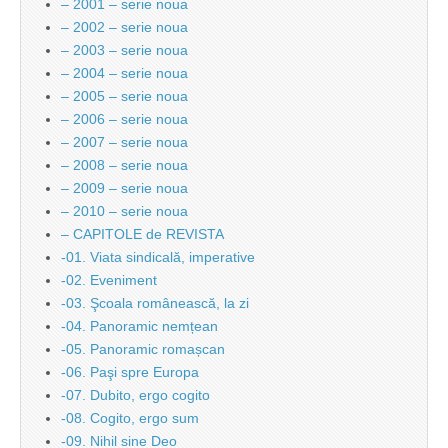
– 2001 – serie noua
– 2002 – serie noua
– 2003 – serie noua
– 2004 – serie noua
– 2005 – serie noua
– 2006 – serie noua
– 2007 – serie noua
– 2008 – serie noua
– 2009 – serie noua
– 2010 – serie noua
– CAPITOLE de REVISTA
-01. Viata sindicală, imperative
-02. Eveniment
-03. Şcoala românească, la zi
-04. Panoramic nemțean
-05. Panoramic romașcan
-06. Paşi spre Europa
-07. Dubito, ergo cogito
-08. Cogito, ergo sum
-09. Nihil sine Deo