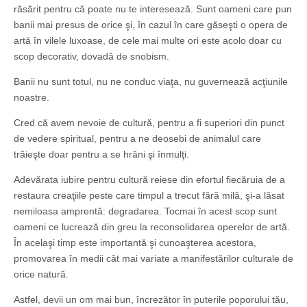
răsărit pentru că poate nu te interesează. Sunt oameni care pun
banii mai presus de orice şi, în cazul în care găseşti o opera de
artă în vilele luxoase, de cele mai multe ori este acolo doar cu
scop decorativ, dovadă de snobism.
Banii nu sunt totul, nu ne conduc viaţa, nu guvernează acţiunile
noastre.
Cred că avem nevoie de cultură, pentru a fi superiori din punct
de vedere spiritual, pentru a ne deosebi de animalul care
trăieşte doar pentru a se hrăni şi înmulţi.
Adevărata iubire pentru cultură reiese din efortul fiecăruia de a
restaura creaţiile peste care timpul a trecut fără milă, şi-a lăsat
nemiloasa amprentă: degradarea. Tocmai în acest scop sunt
oameni ce lucrează din greu la reconsolidarea operelor de artă.
În acelaşi timp este importantă şi cunoaşterea acestora,
promovarea în medii cât mai variate a manifestărilor culturale de
orice natură.
Astfel, devii un om mai bun, încrezător în puterile poporului tău,