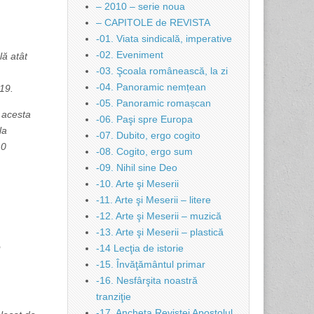
– 2010 – serie noua
– CAPITOLE de REVISTA
-01. Viata sindicală, imperative
-02. Eveniment
lă atât
-03. Şcoala românească, la zi
-04. Panoramic nemțean
19.
-05. Panoramic romașcan
 acesta
-06. Paşi spre Europa
la
-07. Dubito, ergo cogito
10
-08. Cogito, ergo sum
-09. Nihil sine Deo
-10. Arte şi Meserii
-11. Arte şi Meserii – litere
-12. Arte şi Meserii – muzică
-13. Arte şi Meserii – plastică
o
-14 Lecţia de istorie
-15. Învăţământul primar
-16. Nesfârşita noastră
tranziţie
-17. Ancheta Revistei Apostolul