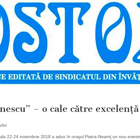
escu” – o cale către excelenţă
ului
ada 22-24 noiembrie 2018 a adus în oraşul Piatra-Neamţ un nou eveni