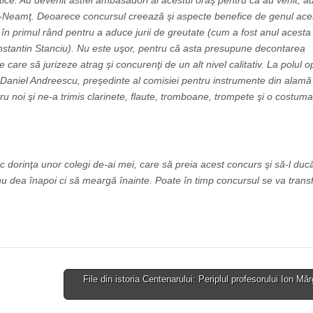
istice. Au devenit astfel ambasadori ai acestui oraş pentru că au venit, au
ra-Neamţ. Deoarece concursul creează şi aspecte benefice de genul ace
or, în primul rând pentru a aduce jurii de greutate (cum a fost anul acesta
onstantin Stanciu). Nu este uşor, pentru că asta presupune decontarea
te care să jurizeze atrag şi concurenţi de un alt nivel calitativ. La polul o
 Daniel Andreescu, preşedinte al comisiei pentru instrumente din alamă 
u noi şi ne-a trimis clarinete, flaute, tromboane, trompete şi o costuma
dorinţa unor colegi de-ai mei, care să preia acest concurs şi să-l duc
nu dea înapoi ci să meargă înainte. Poate în timp concursul se va tran
File din istoria Centenarului: Periplul profesorului Ion Mă