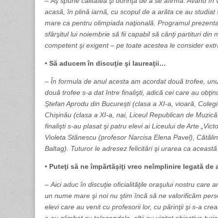
–
Aş spune calitatea şi dorinţa de a se afirma. Având în 
acasă, în plină iarnă, cu scopul de a arăta ce au studiat 
mare ca pentru olimpiada naţională. Programul prezentat 
sfârşitul lui noiembrie să fii capabil să cânţi partituri 
competent şi exigent – pe toate acestea le consider extr
•
Să aducem în discuţie şi laureaţii…
–
În formula de anul acesta am acordat două trofee, unul
două trofee s-a dat între finalişti, adică cei care au obţinu
Ştefan Aprodu din Bucureşti (clasa a XI-a, vioară, Colegi
Chişinău (clasa a XI-a, nai, Liceul Republican de Muzică
finalişti s-au plasat şi patru elevi ai Liceului de Arte „
Violeta Stănescu (profesor Narcisa Elena Pavel), Cătăl
Baltag). Tuturor le adresez felicitări şi urarea ca aceast
•
Puteţi să ne împărtăşiţi vreo neîmplinire legată d
–
Aici aduc în discuţie oficialităţile oraşului nostru car
un nume mare şi noi nu ştim încă să ne valorificăm per
elevi care au venit cu profesorii lor, cu părinţii şi s-a cr