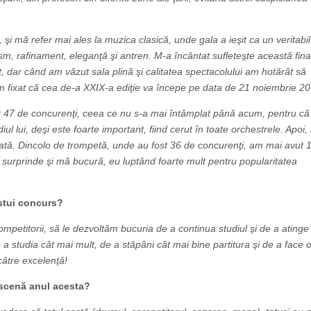
ă, şi mă refer mai ales la muzica clasică, unde gala a ieşit ca un veritabil
m, rafinament, eleganţă şi antren. M-a încântat sufleteşte această fina
t, dar când am văzut sala plină şi calitatea spectacolului am hotărât să
m fixat că cea de-a XXIX-a ediţie va începe pe data de 21 noiembrie 20
ost 47 de concurenţi, ceea ce nu s-a mai întâmplat până acum, pentru că
ul lui, deşi este foarte important, fiind cerut în toate orchestrele. Apoi, 
ată. Dincolo de trompetă, unde au fost 36 de concurenţi, am mai avut 
ă surprinde şi mă bucură, eu luptând foarte mult pentru popularitatea
stui concurs?
mpetitorii, să le dezvoltăm bucuria de a continua studiul şi de a atinge
 studia cât mai mult, de a stăpâni cât mai bine partitura şi de a face 
 către excelenţă!
 scenă anul acesta?