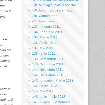
plecat de
-18. Antologia revistei Apostolul
 mai
-19. Eseuri, studii şi sinteze
ru ca la
-20. Comemorări
uriu
-21. Divertisment
133, Ianuarie 2011
134, Februarie 2011
135, Martie 2011
 cele
136, Aprilie 2011
st:
137, Mai 2011
dian din
138, Iunie 2011
printre
139, Septembrie 2011
 Isabela
140, Octombrie 2011
arcel
141, Noiembrie 2011
142, Decembrie 2011
143, Ianuarie – Martie 2012
144, Aprilie 2012
prezintă
145, Mai 2012
re de
146, Iunie – Iulie 2012
iuni, unii
147, August – Septembrie