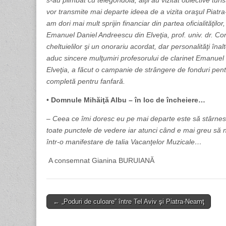
s-au plimbat cu telegondola, alţii au vizitat obiective tur
vor transmite mai departe ideea de a vizita oraşul Piat
am dori mai mult sprijin financiar din partea oficialităţil
Emanuel Daniel Andreescu din Elveţia, prof. univ. dr. C
cheltuielilor şi un onorariu acordat, dar personalităţi înal
aduc sincere mulţumiri profesorului de clarinet Emanuel
Elveţia, a făcut o campanie de strângere de fonduri pentr
completă pentru fanfară.
•
Domnule Mihăiţă Albu – în loc de încheiere…
–
Ceea ce îmi doresc eu pe mai departe este să stârnesc 
toate punctele de vedere iar atunci când e mai greu să 
într-o manifestare de talia Vacanţelor Muzicale…
A consemnat Gianina BURUIANĂ
Post
← „Poduri de culoare” între Tel Aviv şi Piatra-Neamţ
navigation