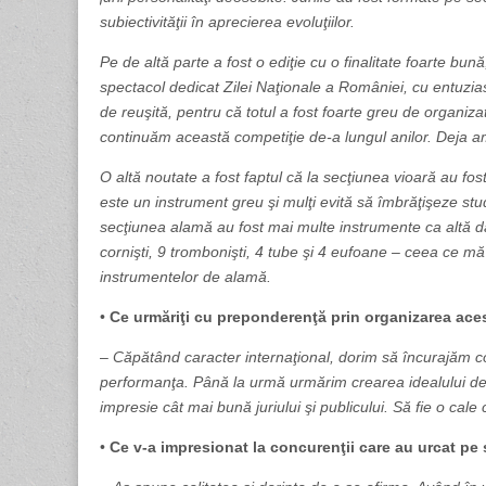
subiectivităţii în aprecierea evoluţiilor.
Pe de altă parte a fost o ediţie cu o finalitate foarte bun
spectacol dedicat Zilei Naţionale a României, cu entuzias
de reuşită, pentru că totul a fost foarte greu de organiza
continuăm această competiţie de-a lungul anilor. Deja a
O altă noutate a fost faptul că la secţiunea vioară au f
este un instrument greu şi mulţi evită să îmbrăţişeze studi
secţiunea alamă au fost mai multe instrumente ca altă d
cornişti, 9 trombonişti, 4 tube şi 4 eufoane – ceea ce m
instrumentelor de alamă.
•
Ce urmăriţi cu preponderenţă prin organizarea ace
–
Căpătând caracter internaţional, dorim să încurajăm co
performanţa. Până la urmă urmărim crearea idealului de a
impresie cât mai bună juriului şi publicului. Să fie o cale
•
Ce v-a impresionat la concurenţii care au urcat pe