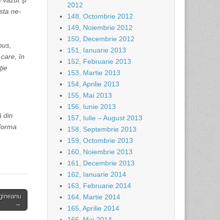
 văzut şi
2012
sta ne-
148, Octombrie 2012
149, Noiembrie 2012
150, Decembrie 2012
pus,
151, Ianuarie 2013
care, în
152, Februarie 2013
ţie
153, Martie 2013
154, Aprilie 2013
155, Mai 2013
156, Iunie 2013
ă din
157, Iulie – August 2013
sforma
158, Septembrie 2013
159, Octombrie 2013
160, Noiembrie 2013
161, Decembrie 2013
162, Ianuarie 2014
163, Februarie 2014
rgineanu
164, Martie 2014
→
165, Aprilie 2014
166, Mai 2014