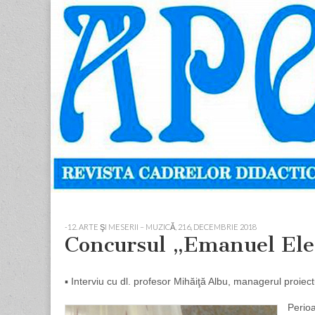
Apostolul
Revista
cadrelor
didactice
din
judetul
Neamt
Skip
Main
to
menu
-12. ARTE ŞI MESERII – MUZICĂ
,
216, DECEMBRIE 2018
content
Concursul „Emanuel Elen
▪ Interviu cu dl. profesor Mihăiţă Albu, managerul proiect
Perio