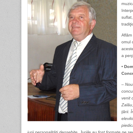
muzica
Interp
suflat
tradiţ
Aflăm 
omul c
aceste
a perp
•
Domn
Concu
–
Nout
concur
venit 
Zalău,
ţării.
elevil
piedic
jurii personalităţi deosebite. Juriile au fost formate pe sec