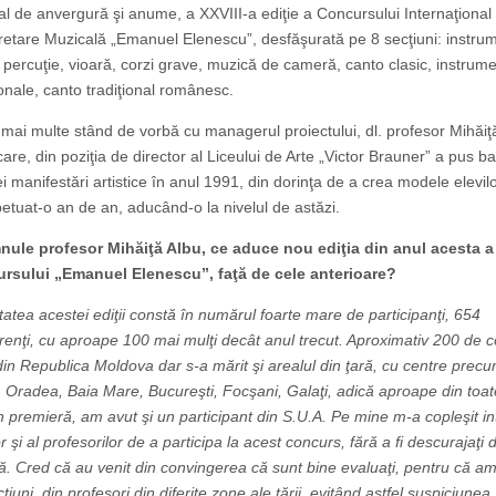
l de anvergură şi anume, a XXVIII-a ediţie a Concursului Internaţional
retare Muzicală „Emanuel Elenescu”, desfăşurată pe 8 secţiuni: instru
, percuţie, vioară, corzi grave, muzică de cameră, canto clasic, instrum
ionale, canto tradiţional românesc.
mai multe stând de vorbă cu managerul proiectului, dl. profesor Mihăiţ
are, din poziţia de director al Liceului de Arte „Victor Brauner” a pus b
i manifestări artistice în anul 1991, din dorinţa de a crea modele elevilo
etuat-o an de an, aducând-o la nivelul de astăzi.
ule profesor Mihăiţă Albu, ce aduce nou ediţia din anul acesta a
rsului „Emanuel Elenescu”, faţă de cele anterioare?
atea acestei ediţii constă în numărul foarte mare de participanţi, 654
enţi, cu aproape 100 mai mulţi decât anul trecut. Aproximativ 200 de c
din Republica Moldova dar s-a mărit şi arealul din ţară, cu centre precum
 Oradea, Baia Mare, Bucureşti, Focşani, Galaţi, adică aproape din toa
 În premieră, am avut şi un participant din S.U.A. Pe mine m-a copleşit in
or şi al profesorilor de a participa la acest concurs, fără a fi descurajaţi d
ă. Cred că au venit din convingerea că sunt bine evaluaţi, pentru că am
ţiuni, din profesori din diferite zone ale ţării, evitând astfel suspiciunea