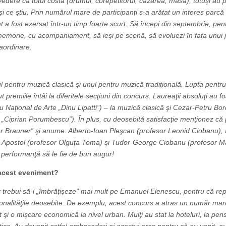
vedere că totul costă (drumul, corepetitorul, cazarea, masa), totuşi au 
şi ce ştiu. Prin numărul mare de participanţi s-a arătat un interes parcă
a fost exersat într-un timp foarte scurt. Să începi din septembrie, pent
din memorie, cu acompaniament, să ieşi pe scenă, să evoluezi în faţa unui j
aordinare.
 pentru muzică clasică şi unul pentru muzică tradiţională. Lupta pentru
t premiile întâi la diferitele secţiuni din concurs. Laureaţii absoluţi au fo
u Naţional de Arte „Dinu Lipatti”) – la muzică clasică şi Cezar-Petru Bor
 „Ciprian Porumbescu”). În plus, cu deosebită satisfacţie menţionez că 
Victor Brauner” şi anume: Alberto-Ioan Pleşcan (profesor Leonid Ciobanu),
in Apostol (profesor Olguţa Toma) şi Tudor-George Ciobanu (profesor M
ă performanţă să le fie de bun augur!
e acest eveniment?
e ar trebui să-l „îmbrăţişeze” mai mult pe Emanuel Elenescu, pentru că re
sonalităţile deosebite. De exemplu, acest concurs a atras un număr ma
eat şi o mişcare economică la nivel urban. Mulţi au stat la hoteluri, la pens