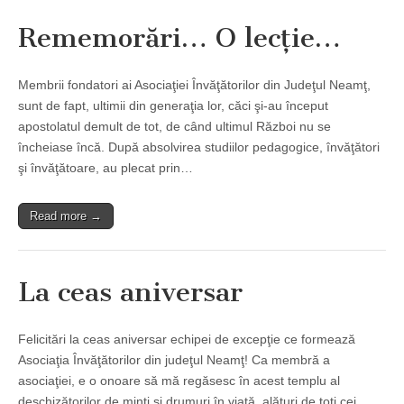
Rememorări… O lecţie…
Membrii fondatori ai Asociaţiei Învăţătorilor din Judeţul Neamţ,
sunt de fapt, ultimii din generaţia lor, căci şi-au început
apostolatul demult de tot, de când ultimul Război nu se
încheiase încă. După absolvirea studiilor pedagogice, învăţători
şi învăţătoare, au plecat prin…
Read more →
La ceas aniversar
Felicitări la ceas aniversar echipei de excepţie ce formează
Asociaţia Învăţătorilor din judeţul Neamţ! Ca membră a
asociaţiei, e o onoare să mă regăsesc în acest templu al
deschizătorilor de minţi şi drumuri în viaţă, alături de toţi cei