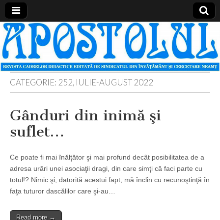
Apostolul
Revista
cadrelor
didactice
din
judetul
Neamt
CATEGORIE:
252, IULIE-AUGUST 2022
Gânduri din inimă şi
suflet…
Ce poate fi mai înălţător şi mai profund decât posibilitatea de a
adresa urări unei asociaţii dragi, din care simţi că faci parte cu
totul!? Nimic şi, datorită acestui fapt, mă înclin cu recunoştinţă în
faţa tuturor dascălilor care şi-au…
Read more →