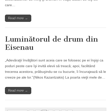
care…
Read more →
Luminătorul de drum din
Eisenau
„Adevăraţii învăţători sunt aceia care se folosesc pe ei înşişi ca
poduri peste care îşi invită elevii să treacă; apoi, facilitând
trecerea acestora, prăbuşindu-se cu bucurie, îi încurajează să le
creeze pe ale lor.”(Nikos Kazantzakis) La poarta vieţii mele de…
Read more →