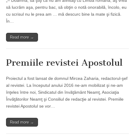
„– Doamna, să ştiţi că nu am afinităţi cu Limba română, aş vrea
să lucrăm aşa, pentru bac, să obţin o notă onorabilă, încolo, eu
cu scrisul nu le prea am … mă descurc bine la mate şi fizică.
În…
Read more →
Premiile revistei Apostolul
Proiectul a fost lansat de domnul Mircea Zaharia, redactorul-şef
al revistei. La începutul anului 2016 ne-am mobilizat şi ne-am
înţeles între noi, Sindicatul din învăţământ Neamţ, Asociaţia
Învăţătorilor Neamţ şi Consiliul de redacţie al revistei. Premiile
revistei Apostolul se vor…
Read more →