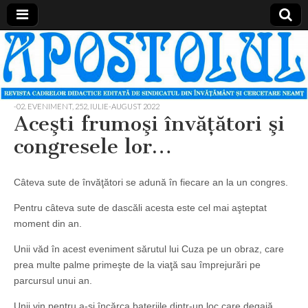
Apostolul
Revista
cadrelor
didactice
din
judetul
-02. EVENIMENT
,
252, IULIE-AUGUST 2022
Neamt
Aceşti frumoşi învăţători şi
congresele lor…
Câteva sute de învăţători se adună în fiecare an la un congres.
Pentru câteva sute de dascăli acesta este cel mai aşteptat
moment din an.
Unii văd în acest eveniment sărutul lui Cuza pe un obraz, care
prea multe palme primeşte de la viaţă sau împrejurări pe
parcursul unui an.
Unii vin pentru a-şi încărca bateriile dintr-un loc care degajă