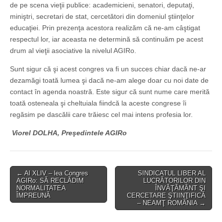
de pe scena vieţii publice: academicieni, senatori, deputaţi,
miniştri, secretari de stat, cercetători din domeniul ştiinţelor
educaţiei. Prin prezenţa acestora realizăm că ne-am câştigat
respectul lor, iar aceasta ne determină să continuăm pe acest
drum al vieţii asociative la nivelul AGIRo.
Sunt sigur că şi acest congres va fi un succes chiar dacă ne-ar
dezamăgi toată lumea şi dacă ne-am alege doar cu noi date de
contact în agenda noastră. Este sigur că sunt nume care merită
toată osteneala şi cheltuiala fiindcă la aceste congrese îi
regăsim pe dascălii care trăiesc cel mai intens profesia lor.
Viorel DOLHA, Preşedintele AGIRo
Post
← Al XLIV – lea Congres
SINDICATUL LIBER AL
AGIRo: SĂ RECLĂDIM
LUCRĂTORILOR DIN
navigation
NORMALITATEA
ÎNVĂŢĂMÂNT ŞI
ÎMPREUNĂ
CERCETARE ŞTIINŢIFICĂ
– NEAMŢ ROMÂNIA →