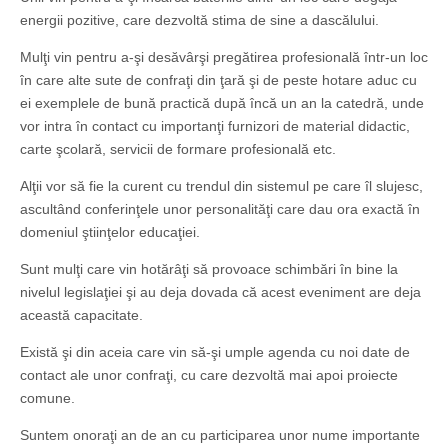
energii pozitive, care dezvoltă stima de sine a dascălului.
Mulţi vin pentru a-şi desăvârşi pregătirea profesională într-un loc
în care alte sute de confraţi din ţară şi de peste hotare aduc cu
ei exemplele de bună practică după încă un an la catedră, unde
vor intra în contact cu importanţi furnizori de material didactic,
carte şcolară, servicii de formare profesională etc.
Alţii vor să fie la curent cu trendul din sistemul pe care îl slujesc,
ascultând conferinţele unor personalităţi care dau ora exactă în
domeniul ştiinţelor educaţiei.
Sunt mulţi care vin hotărâţi să provoace schimbări în bine la
nivelul legislaţiei şi au deja dovada că acest eveniment are deja
această capacitate.
Există şi din aceia care vin să-şi umple agenda cu noi date de
contact ale unor confraţi, cu care dezvoltă mai apoi proiecte
comune.
Suntem onoraţi an de an cu participarea unor nume importante