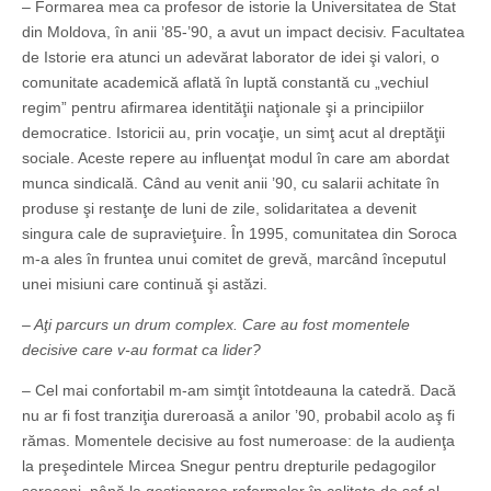
– Formarea mea ca profesor de istorie la Universitatea de Stat
din Moldova, în anii ’85-’90, a avut un impact decisiv. Facultatea
de Istorie era atunci un adevărat laborator de idei şi valori, o
comunitate academică aflată în luptă constantă cu „vechiul
regim” pentru afirmarea identităţii naţionale şi a principiilor
democratice. Istoricii au, prin vocaţie, un simţ acut al dreptăţii
sociale. Aceste repere au influenţat modul în care am abordat
munca sindicală. Când au venit anii ’90, cu salarii achitate în
produse şi restanţe de luni de zile, solidaritatea a devenit
singura cale de supravieţuire. În 1995, comunitatea din Soroca
m-a ales în fruntea unui comitet de grevă, marcând începutul
unei misiuni care continuă şi astăzi.
– Aţi parcurs un drum complex. Care au fost momentele
decisive care v-au format ca lider?
– Cel mai confortabil m-am simţit întotdeauna la catedră. Dacă
nu ar fi fost tranziţia dureroasă a anilor ’90, probabil acolo aş fi
rămas. Momentele decisive au fost numeroase: de la audienţa
la preşedintele Mircea Snegur pentru drepturile pedagogilor