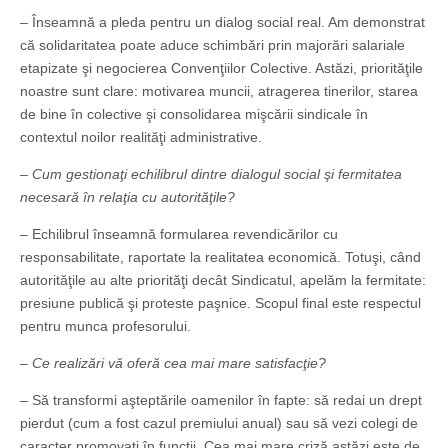
– Înseamnă a pleda pentru un dialog social real. Am demonstrat
că solidaritatea poate aduce schimbări prin majorări salariale
etapizate şi negocierea Convenţiilor Colective. Astăzi, priorităţile
noastre sunt clare: motivarea muncii, atragerea tinerilor, starea
de bine în colective şi consolidarea mişcării sindicale în
contextul noilor realităţi administrative.
– Cum gestionaţi echilibrul dintre dialogul social şi fermitatea
necesară în relaţia cu autorităţile?
– Echilibrul înseamnă formularea revendicărilor cu
responsabilitate, raportate la realitatea economică. Totuşi, când
autorităţile au alte priorităţi decât Sindicatul, apelăm la fermitate:
presiune publică şi proteste paşnice. Scopul final este respectul
pentru munca profesorului.
– Ce realizări vă oferă cea mai mare satisfacţie?
– Să transformi aşteptările oamenilor în fapte: să redai un drept
pierdut (cum a fost cazul premiului anual) sau să vezi colegi de
caracter promovaţi în funcţii. Cea mai mare criză astăzi este de