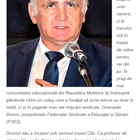
unei
cariere,
ci le
transfor
mă în
trepte
de zidire
pentru
cei din
jur. În
prag de
mai,
comunitatea educaţională din Republica Moldova îşi îndreaptă
gândurile către un coleg care a învăţat să scrie istoria nu doar la
tablă, ci şi în paginile mari ale mişcării sindicale: Ghenadie
Donos, preşedintele Federaţiei Sindicale a Educaţiei şi Ştiinţei
(FSEŞ).
Drumul său a început sub semnul muzei Clio. Ca profesor de