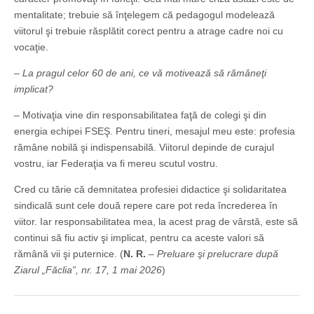
mentalitate; trebuie să înţelegem că pedagogul modelează
viitorul şi trebuie răsplătit corect pentru a atrage cadre noi cu
vocaţie.
– La pragul celor 60 de ani, ce vă motivează să rămâneţi
implicat?
– Motivaţia vine din responsabilitatea faţă de colegi şi din
energia echipei FSEŞ. Pentru tineri, mesajul meu este: profesia
rămâne nobilă şi indispensabilă. Viitorul depinde de curajul
vostru, iar Federaţia va fi mereu scutul vostru.
Cred cu tărie că demnitatea profesiei didactice şi solidaritatea
sindicală sunt cele două repere care pot reda încrederea în
viitor. Iar responsabilitatea mea, la acest prag de vârstă, este să
continui să fiu activ şi implicat, pentru ca aceste valori să
rămână vii şi puternice. (
N. R.
–
Preluare şi prelucrare după
Ziarul „Făclia”, nr. 17, 1 mai 2026
)