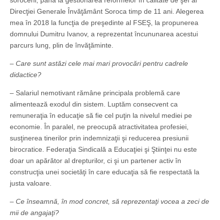
soroceni, până la gestionarea reformelor în calitate de şef al
Direcţiei Generale Învăţământ Soroca timp de 11 ani. Alegerea
mea în 2018 la funcţia de preşedinte al FSEŞ, la propunerea
domnului Dumitru Ivanov, a reprezentat încununarea acestui
parcurs lung, plin de învăţăminte.
– Care sunt astăzi cele mai mari provocări pentru cadrele
didactice?
– Salariul nemotivant rămâne principala problemă care
alimentează exodul din sistem. Luptăm consecvent ca
remuneraţia în educaţie să fie cel puţin la nivelul mediei pe
economie. În paralel, ne preocupă atractivitatea profesiei,
susţinerea tinerilor prin indemnizaţii şi reducerea presiunii
birocratice. Federaţia Sindicală a Educaţiei şi Ştiinţei nu este
doar un apărător al drepturilor, ci şi un partener activ în
construcţia unei societăţi în care educaţia să fie respectată la
justa valoare.
– Ce înseamnă, în mod concret, să reprezentaţi vocea a zeci de
mii de angajaţi?