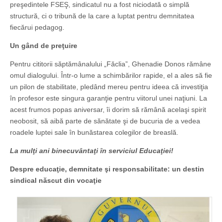
preşedintele FSEŞ, sindicatul nu a fost niciodată o simplă
structură, ci o tribună de la care a luptat pentru demnitatea
fiecărui pedagog.
Un gând de preţuire
Pentru cititorii săptămânalului „Făclia”, Ghenadie Donos rămâne
omul dialogului. Într-o lume a schimbărilor rapide, el a ales să fie
un pilon de stabilitate, pledând mereu pentru ideea că investiţia
în profesor este singura garanţie pentru viitorul unei naţiuni. La
acest frumos popas aniversar, îi dorim să rămână acelaşi spirit
neobosit, să aibă parte de sănătate şi de bucuria de a vedea
roadele luptei sale în bunăstarea colegilor de breaslă.
La mulţi ani binecuvântaţi în serviciul Educaţiei!
Despre educaţie, demnitate şi responsabilitate: un destin
sindical născut din vocaţie