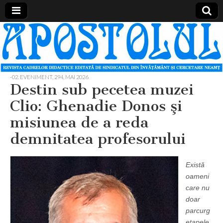
Apostolul
Revista
cadrelor
didactice
din
judetul
-02. EVENIMENT
,
294, MAI 2026
Neamt
Destin sub pecetea muzei
Clio: Ghenadie Donos şi
misiunea de a reda
demnitatea profesorului
Există
oameni
care nu
doar
parcurg
etapele