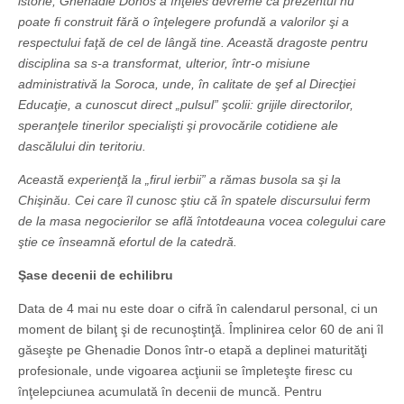
istorie, Ghenadie Donos a înţeles devreme că prezentul nu
poate fi construit fără o înţelegere profundă a valorilor şi a
respectului faţă de cel de lângă tine. Această dragoste pentru
disciplina sa s-a transformat, ulterior, într-o misiune
administrativă la Soroca, unde, în calitate de şef al Direcţiei
Educaţie, a cunoscut direct „pulsul” şcolii: grijile directorilor,
speranţele tinerilor specialişti şi provocările cotidiene ale
dascălului din teritoriu.
Această experienţă la „firul ierbii” a rămas busola sa şi la
Chişinău. Cei care îl cunosc ştiu că în spatele discursului ferm
de la masa negocierilor se află întotdeauna vocea colegului care
ştie ce înseamnă efortul de la catedră.
Şase decenii de echilibru
Data de 4 mai nu este doar o cifră în calendarul personal, ci un
moment de bilanţ şi de recunoştinţă. Împlinirea celor 60 de ani îl
găseşte pe Ghenadie Donos într-o etapă a deplinei maturităţi
profesionale, unde vigoarea acţiunii se împleteşte firesc cu
înţelepciunea acumulată în decenii de muncă. Pentru