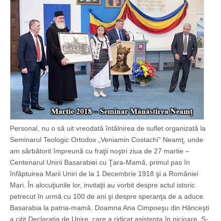
Personal, nu o să uit vreodată întâlnirea de suflet organizată la
Seminarul Teologic Ortodox „Veniamin Costachi” Neamţ, unde
am sărbătorit împreună cu fraţii noştri ziua de 27 martie –
Centenarul Unirii Basarabiei cu Ţara-Mamă, primul pas în
înfăptuirea Marii Uniri de la 1 Decembrie 1918 şi a României
Mari. În alocuţiunile lor, invitaţii au vorbit despre actul istoric
petrecut în urmă cu 100 de ani şi despre speranţa de a aduce
Basarabia la patria-mamă. Doamna Ana Cimpoeşu din Hânceşti
a citit Declaraţia de Unire, care a ridicat asistenţa în picioare. S-