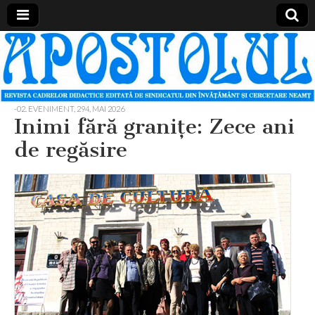
Apostolul
Revista
cadrelor
didactice
din
judetul
-02. EVENIMENT
,
294, MAI 2026
Neamt
Inimi fără graniţe: Zece ani
de regăsire