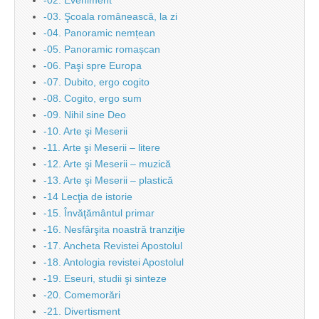
-02. Eveniment
-03. Şcoala românească, la zi
-04. Panoramic nemțean
-05. Panoramic romașcan
-06. Paşi spre Europa
-07. Dubito, ergo cogito
-08. Cogito, ergo sum
-09. Nihil sine Deo
-10. Arte şi Meserii
-11. Arte şi Meserii – litere
-12. Arte şi Meserii – muzică
-13. Arte şi Meserii – plastică
-14 Lecţia de istorie
-15. Învăţământul primar
-16. Nesfârşita noastră tranziţie
-17. Ancheta Revistei Apostolul
-18. Antologia revistei Apostolul
-19. Eseuri, studii şi sinteze
-20. Comemorări
-21. Divertisment