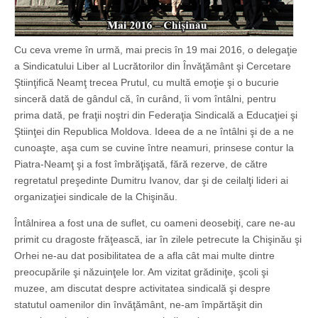
Cu ceva vreme în urmă, mai precis în 19 mai 2016, o delegaţie
a Sindicatului Liber al Lucrătorilor din Învăţământ şi Cercetare
Ştiinţifică Neamţ trecea Prutul, cu multă emoţie şi o bucurie
sinceră dată de gândul că, în curând, îi vom întâlni, pentru
prima dată, pe fraţii noştri din Federaţia Sindicală a Educaţiei şi
Ştiinţei din Republica Moldova. Ideea de a ne întâlni şi de a ne
cunoaşte, aşa cum se cuvine între neamuri, prinsese contur la
Piatra-Neamţ şi a fost îmbrăţişată, fără rezerve, de către
regretatul preşedinte Dumitru Ivanov, dar şi de ceilalţi lideri ai
organizaţiei sindicale de la Chişinău.
Întâlnirea a fost una de suflet, cu oameni deosebiţi, care ne-au
primit cu dragoste frăţească, iar în zilele petrecute la Chişinău şi
Orhei ne-au dat posibilitatea de a afla cât mai multe dintre
preocupările şi năzuinţele lor. Am vizitat grădiniţe, şcoli şi
muzee, am discutat despre activitatea sindicală şi despre
statutul oamenilor din învăţământ, ne-am împărtăşit din