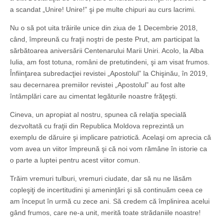
a scandat „Unire! Unire!” şi pe multe chipuri au curs lacrimi.
Nu o să pot uita trăirile unice din ziua de 1 Decembrie 2018,
când, împreună cu fraţii noştri de peste Prut, am participat la
sărbătoarea aniversării Centenarului Marii Uniri. Acolo, la Alba
Iulia, am fost totuna, români de pretutindeni, şi am visat frumos.
Înfiinţarea subredacţiei revistei „Apostolul” la Chişinău, în 2019,
sau decernarea premiilor revistei „Apostolul” au fost alte
întâmplări care au cimentat legăturile noastre frăţeşti.
Cineva, un apropiat al nostru, spunea că relaţia specială
dezvoltată cu fraţii din Republica Moldova reprezintă un
exemplu de dăruire şi implicare patriotică. Acelaşi om aprecia că
vom avea un viitor împreună şi că noi vom rămâne în istorie ca
o parte a luptei pentru acest viitor comun.
Trăim vremuri tulburi, vremuri ciudate, dar să nu ne lăsăm
copleşiţi de incertitudini şi ameninţări şi să continuăm ceea ce
am început în urmă cu zece ani. Să credem că împlinirea acelui
gând frumos, care ne-a unit, merită toate strădaniile noastre!