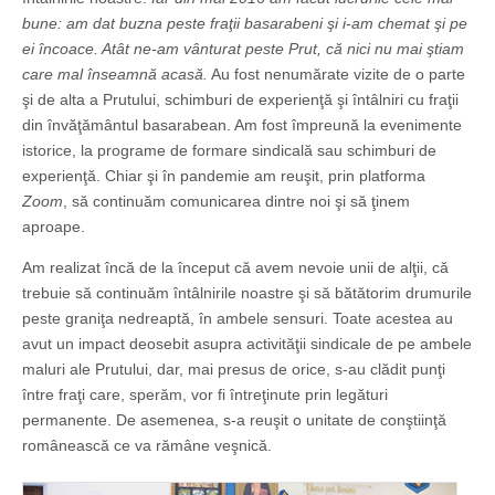
bune: am dat buzna peste fraţii basarabeni şi i-am chemat şi pe
ei încoace. Atât ne-am vânturat peste Prut, că nici nu mai ştiam
care mal înseamnă acasă.
Au fost nenumărate vizite de o parte
şi de alta a Prutului, schimburi de experienţă şi întâlniri cu fraţii
din învăţământul basarabean. Am fost împreună la evenimente
istorice, la programe de formare sindicală sau schimburi de
experienţă. Chiar şi în pandemie am reuşit, prin platforma
Zoom
, să continuăm comunicarea dintre noi şi să ţinem
aproape.
Am realizat încă de la început că avem nevoie unii de alţii, că
trebuie să continuăm întâlnirile noastre şi să bătătorim drumurile
peste graniţa nedreaptă, în ambele sensuri. Toate acestea au
avut un impact deosebit asupra activităţii sindicale de pe ambele
maluri ale Prutului, dar, mai presus de orice, s-au clădit punţi
între fraţi care, sperăm, vor fi întreţinute prin legături
permanente. De asemenea, s-a reuşit o unitate de conştiinţă
românească ce va rămâne veşnică.