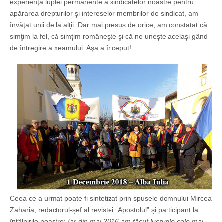
experienţa luptei permanente a sindicatelor noastre pentru
apărarea drepturilor şi intereselor membrilor de sindicat, am
învăţat unii de la alţii. Dar mai presus de orice, am constatat că
simţim la fel, că simţim româneşte şi că ne uneşte acelaşi gând
de întregire a neamului. Aşa a început!
Ceea ce a urmat poate fi sintetizat prin spusele domnului Mircea
Zaharia, redactorul-şef al revistei „Apostolul” şi participant la
întâlnirile noastre:
Iar din mai 2016 am făcut lucrurile cele mai