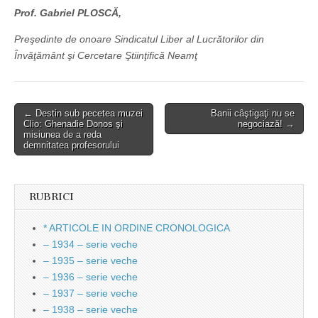
Prof. Gabriel PLOSCĂ,
Preşedinte de onoare Sindicatul Liber al Lucrătorilor din
Învăţământ şi Cercetare Ştiinţifică Neamţ
Post
← Destin sub pecetea muzei
Banii câştigaţi nu se
Clio: Ghenadie Donos şi
negociază! →
navigation
misiunea de a reda
demnitatea profesorului
RUBRICI
* ARTICOLE IN ORDINE CRONOLOGICA
– 1934 – serie veche
– 1935 – serie veche
– 1936 – serie veche
– 1937 – serie veche
– 1938 – serie veche