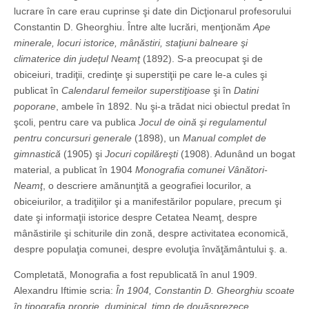
lucrare în care erau cuprinse şi date din Dicţionarul profesorului
Constantin D. Gheorghiu. Între alte lucrări, menţionăm
Ape
minerale, locuri istorice, mânăstiri, staţiuni balneare şi
climaterice din judeţul Neamţ
(1892). S-a preocupat şi de
obiceiuri, tradiţii, credinţe şi superstiţii pe care le-a cules şi
publicat în
Calendarul femeilor superstiţioase
şi în
Datini
poporane
, ambele în 1892. Nu şi-a trădat nici obiectul predat în
şcoli, pentru care va publica
Jocul de oină şi regulamentul
pentru concursuri generale
(1898), un
Manual complet de
gimnastică
(1905) şi
Jocuri copilăreşti
(1908). Adunând un bogat
material, a publicat în 1904
Monografia comunei Vânători-
Neamţ
, o descriere amănunţită a geografiei locurilor, a
obiceiurilor, a tradiţiilor şi a manifestărilor populare, precum şi
date şi informaţii istorice despre Cetatea Neamţ, despre
mânăstirile şi schiturile din zonă, despre activitatea economică,
despre populaţia comunei, despre evoluţia învăţământului ş. a.
Completată, Monografia a fost republicată în anul 1909.
Alexandru Iftimie scria:
În 1904, Constantin D. Gheorghiu scoate
în tipografia proprie, duminical, timp de douăsprezece