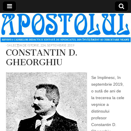
Apostolul
Revista
cadrelor
didactice
din
judetul
-14 LECŢIA DE ISTORIE
,
224, SEPTEMBRIE 2019
Neamt
CONSTANTIN D.
GHEORGHIU
Se împlinesc, în
septembrie 2019,
o sută de ani de
la trecerea la cele
veşnice a
distinsului
profesor
Constantin D.