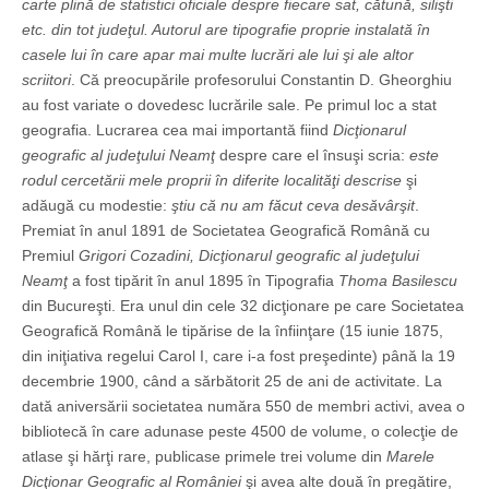
carte plină de statistici oficiale despre fiecare sat, cătună, silişti
etc. din tot judeţul. Autorul are tipografie proprie instalată în
casele lui în care apar mai multe lucrări ale lui şi ale altor
scriitori
. Că preocupările profesorului Constantin D. Gheorghiu
au fost variate o dovedesc lucrările sale. Pe primul loc a stat
geografia. Lucrarea cea mai importantă fiind
Dicţionarul
geografic al judeţului Neamţ
despre care el însuşi scria:
este
rodul cercetării mele proprii în diferite localităţi descrise
şi
adăugă cu modestie:
ştiu că nu am făcut ceva desăvârşit
.
Premiat în anul 1891 de Societatea Geografică Română cu
Premiul
Grigori Cozadini, Dicţionarul geografic al judeţului
Neamţ
a fost tipărit în anul 1895 în Tipografia
Thoma Basilescu
din Bucureşti. Era unul din cele 32 dicţionare pe care Societatea
Geografică Română le tipărise de la înfiinţare (15 iunie 1875,
din iniţiativa regelui Carol I, care i-a fost preşedinte) până la 19
decembrie 1900, când a sărbătorit 25 de ani de activitate. La
dată aniversării societatea număra 550 de membri activi, avea o
bibliotecă în care adunase peste 4500 de volume, o colecţie de
atlase şi hărţi rare, publicase primele trei volume din
Marele
Dicţionar Geografic al României
şi avea alte două în pregătire,