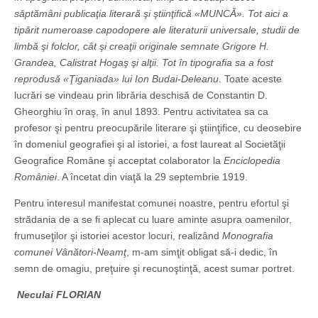
săptămâni publicaţia literară şi ştiinţifică «MUNCĂ». Tot aici a
tipărit numeroase capodopere ale literaturii universale, studii de
limbă şi folclor, cât şi creaţii originale semnate Grigore H.
Grandea, Calistrat Hogaş şi alţii. Tot în tipografia sa a fost
reprodusă «Ţiganiada» lui Ion Budai-Deleanu
. Toate aceste
lucrări se vindeau prin librăria deschisă de Constantin D.
Gheorghiu în oraş, în anul 1893. Pentru activitatea sa ca
profesor şi pentru preocupările literare şi ştiinţifice, cu deosebire
în domeniul geografiei şi al istoriei, a fost laureat al Societăţii
Geografice Române şi acceptat colaborator la
Enciclopedia
României
. A încetat din viaţă la 29 septembrie 1919.
Pentru interesul manifestat comunei noastre, pentru efortul şi
strădania de a se fi aplecat cu luare aminte asupra oamenilor,
frumuseţilor şi istoriei acestor locuri, realizând
Monografia
comunei Vânători-Neamţ
, m-am simţit obligat să-i dedic, în
semn de omagiu, preţuire şi recunoştinţă, acest sumar portret.
Neculai FLORIAN