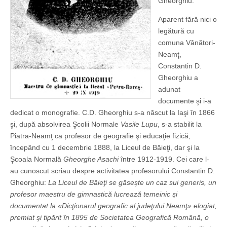
Gheorghiu.
Aparent fără nici o
legătură cu
comuna Vânători-
Neamţ,
Constantin D.
Gheorghiu a
adunat
documente şi i-a
dedicat o monografie. C.D. Gheorghiu s-a născut la Iaşi în 1866
şi, după absolvirea Şcolii Normale
Vasile Lupu
, s-a stabilit la
Piatra-Neamţ ca profesor de geografie şi educaţie fizică,
începând cu 1 decembrie 1888, la Liceul de Băieţi, dar şi la
Şcoala Normală
Gheorghe Asachi
între 1912-1919. Cei care l-
au cunoscut scriau despre activitatea profesorului Constantin D.
Gheorghiu:
La Liceul de Băieţi se găseşte un caz sui generis, un
profesor maestru de gimnastică lucrează temeinic şi
documentat la «Dicţionarul geografic al judeţului Neamţ» elogiat,
premiat şi tipărit în 1895 de Societatea Geografică Română, o