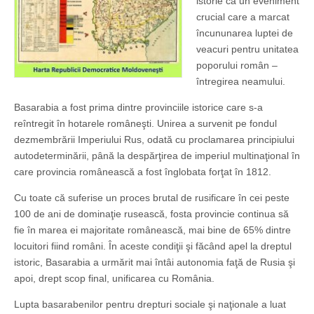
istorie ca un eveniment
crucial care a marcat
încununarea luptei de
veacuri pentru unitatea
poporului român –
întregirea neamului.
Basarabia a fost prima dintre provinciile istorice care s-a
reîntregit în hotarele româneşti. Unirea a survenit pe fondul
dezmembrării Imperiului Rus, odată cu proclamarea principiului
autodeterminării, până la despărţirea de imperiul multinaţional în
care provincia românească a fost înglobata forţat în 1812.
Cu toate că suferise un proces brutal de rusificare în cei peste
100 de ani de dominaţie rusească, fosta provincie continua să
fie în marea ei majoritate românească, mai bine de 65% dintre
locuitori fiind români. În aceste condiţii şi făcând apel la dreptul
istoric, Basarabia a urmărit mai întâi autonomia faţă de Rusia şi
apoi, drept scop final, unificarea cu România.
Lupta basarabenilor pentru drepturi sociale şi naţionale a luat