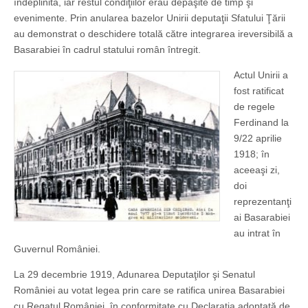
îndeplinită, iar restul condiţiilor erau depăşite de timp şi
evenimente. Prin anularea bazelor Unirii deputaţii Sfatului Ţării
au demonstrat o deschidere totală către integrarea ireversibilă a
Basarabiei în cadrul statului român întregit.
Actul Unirii a
fost ratificat
de regele
Ferdinand la
9/22 aprilie
1918; în
aceeaşi zi,
doi
reprezentanţi
ai Basarabiei
au intrat în
Guvernul României.
La 29 decembrie 1919, Adunarea Deputaţilor şi Senatul
României au votat legea prin care se ratifica unirea Basarabiei
cu Regatul României, în conformitate cu Declaraţia adoptată de