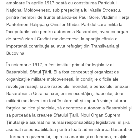
amploare în aprilie 1917 odată cu constituirea Partidului
Naţional Moldovenesc, sub preşedinţia lui Vasile Stroescu,
printre membrii de frunte aflându-se Paul Gore, Vladimir Herţa,
Pantelimon Halippa şi Onisifor Ghibu. Partidul care milita la
începuturile sale pentru autonomia Basarabiei, avea ca organ
de presă ziarul Cuvânt moldovenesc, la apariţia căruia o
importantă contribuţie au avut refugiaţi din Transilvania şi
Bucovina.
În noiembrie 1917, a fost instituit primul for legislativ al
Basarabiei, Sfatul Ţării. El a fost conceput şi organizat de
organizaţiile militare moldoveneşti. În condiţiile dificile ale
revoluţiei ruseşti şi ale războiului mondial, a pericolului anexării
Basarabiei la Ucraina, creşterii insecurităţii şi haosului, doar
militarii moldoveni au fost în stare să-şi impună voinţa tuturor
forţelor politice şi sociale, să decreteze autonomia Basarabiei şi
să purceadă la crearea Sfatului Ţării. Noul Organ Suprem
Ţinutal şi-a asumat nu numai responsabilităţi legislative, el şi-a
asumat responsabilitatea pentru toată administrarea Basarabiei
– formarea guvernului, lupta cu anarhia şi cu foamea, relaţiile