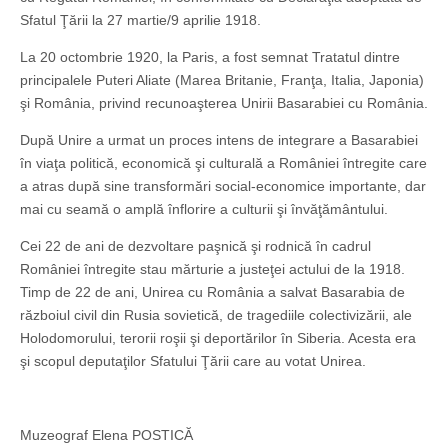
Sfatul Ţării la 27 martie/9 aprilie 1918.
La 20 octombrie 1920, la Paris, a fost semnat Tratatul dintre
principalele Puteri Aliate (Marea Britanie, Franţa, Italia, Japonia)
şi România, privind recunoaşterea Unirii Basarabiei cu România.
După Unire a urmat un proces intens de integrare a Basarabiei
în viaţa politică, economică şi culturală a României întregite care
a atras după sine transformări social-economice importante, dar
mai cu seamă o amplă înflorire a culturii şi învăţământului.
Cei 22 de ani de dezvoltare paşnică şi rodnică în cadrul
României întregite stau mărturie a justeţei actului de la 1918.
Timp de 22 de ani, Unirea cu România a salvat Basarabia de
războiul civil din Rusia sovietică, de tragediile colectivizării, ale
Holodomorului, terorii roşii şi deportărilor în Siberia. Acesta era
şi scopul deputaţilor Sfatului Ţării care au votat Unirea.
Muzeograf Elena POSTICĂ