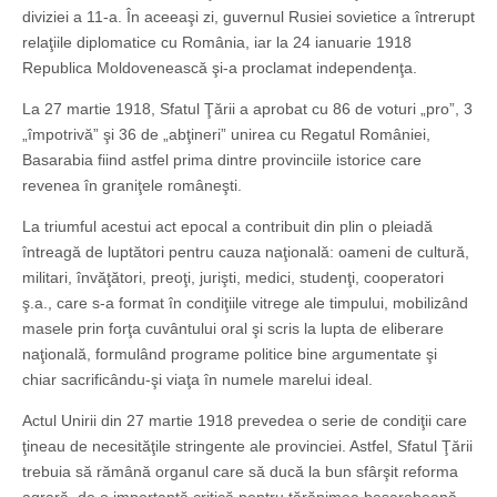
diviziei a 11-a. În aceeaşi zi, guvernul Rusiei sovietice a întrerupt
relaţiile diplomatice cu România, iar la 24 ianuarie 1918
Republica Moldovenească şi-a proclamat independenţa.
La 27 martie 1918, Sfatul Ţării a aprobat cu 86 de voturi „pro”, 3
„împotrivă” şi 36 de „abţineri” unirea cu Regatul României,
Basarabia fiind astfel prima dintre provinciile istorice care
revenea în graniţele româneşti.
La triumful acestui act epocal a contribuit din plin o pleiadă
întreagă de luptători pentru cauza naţională: oameni de cultură,
militari, învăţători, preoţi, jurişti, medici, studenţi, cooperatori
ş.a., care s-a format în condiţiile vitrege ale timpului, mobilizând
masele prin forţa cuvântului oral şi scris la lupta de eliberare
naţională, formulând programe politice bine argumentate şi
chiar sacrificându-şi viaţa în numele marelui ideal.
Actul Unirii din 27 martie 1918 prevedea o serie de condiţii care
ţineau de necesităţile stringente ale provinciei. Astfel, Sfatul Ţării
trebuia să rămână organul care să ducă la bun sfârşit reforma