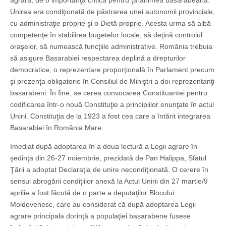
agrară, de o importanţă critică pentru ţărănimea basarabeană.
Unirea era condiţionată de păstrarea unei autonomii provinciale,
cu administraţie proprie şi o Dietă proprie. Acesta urma să aibă
competenţe în stabilirea bugetelor locale, să deţină controlul
oraşelor, să numească funcţiile administrative. România trebuia
să asigure Basarabiei respectarea deplină a drepturilor
democratice, o reprezentare proporţională în Parlament precum
şi prezenţa obligatorie în Consiliul de Miniştri a doi reprezentanţi
basarabeni. În fine, se cerea convocarea Constituantei pentru
codificarea într-o nouă Constituţie a principiilor enunţate în actul
Unirii. Constituţia de la 1923 a fost cea care a întărit integrarea
Basarabiei în România Mare.
Imediat după adoptarea în a doua lectură a Legii agrare în
şedinţa din 26-27 noiembrie, prezidată de Pan Halippa, Sfatul
Ţării a adoptat Declaraţia de unire necondiţionată. O cerere în
sensul abrogării condiţiilor anexă la Actul Unirii din 27 martie/9
aprilie a fost făcută de o parte a deputaţilor Blocului
Moldovenesc, care au considerat că după adoptarea Legii
agrare principala dorinţă a populaţiei basarabene fusese