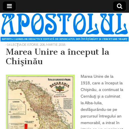
Apostolul
Revista
cadrelor
didactice
din
judetul
-14 LECŢIA DE ISTORIE
,
208, MARTIE 2018
Neamt
Marea Unire a început la
Chişinău
Marea Unire de la
1918, care a început la
Chişinău, a continuat la
Cernăuţi şi a culminat
la Alba-Iulia,
desfăşurându-se pe
parcursul întregului an
memorabil, a intrat în