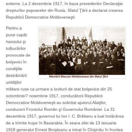
externe. La 2 decembrie 1917, în baza prevede­­rilor Declaraţiei
drepturilor popoarelor din Rusia, Sfatul Ţării a declarat crearea
Republicii Democratice Moldoveneşti.
Pentru a
pune capăt
haosului şi
tulburărilor
provocate de
bolşevici în
condiţiile
destrămării
unităţilor
militare ruse ca urmare a loviturii de stat bolşevice din 25
octombrie/7 noiembrie 1917, conducătorii Republicii
Democratice Moldoveneşti au solicitat ajutorul Aliaţilor,
conducerii Frontului Român şi Guvernului României. La 31
decembrie 1917, guvernul lui Ion I. C. Brătianu a luat hotărârea
de a trimite trupe în Basarabia. În seara zilei de 13 ianuarie
1918 generalul Ernest Broşteanu a intrat în Chişinău în fruntea