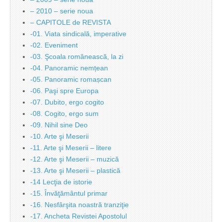
– 2010 – serie noua
– CAPITOLE de REVISTA
-01. Viata sindicală, imperative
-02. Eveniment
-03. Şcoala românească, la zi
-04. Panoramic nemțean
-05. Panoramic romașcan
-06. Paşi spre Europa
-07. Dubito, ergo cogito
-08. Cogito, ergo sum
-09. Nihil sine Deo
-10. Arte şi Meserii
-11. Arte şi Meserii – litere
-12. Arte şi Meserii – muzică
-13. Arte şi Meserii – plastică
-14 Lecţia de istorie
-15. Învăţământul primar
-16. Nesfârşita noastră tranziţie
-17. Ancheta Revistei Apostolul