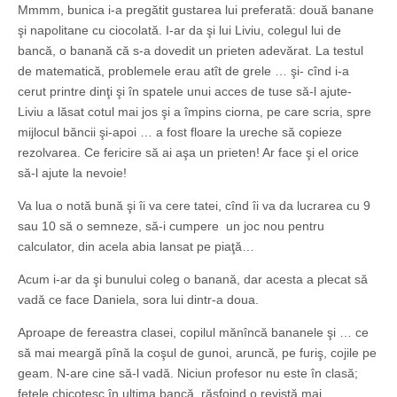
Mmmm, bunica i-a pregătit gustarea lui preferată: două banane
şi napolitane cu ciocolată. I-ar da şi lui Liviu, colegul lui de
bancă, o banană că s-a dovedit un prieten adevărat. La testul
de matematică, problemele erau atît de grele … şi- cînd i-a
cerut printre dinţi şi în spatele unui acces de tuse să-l ajute-
Liviu a lăsat cotul mai jos şi a împins ciorna, pe care scria, spre
mijlocul băncii şi-apoi … a fost floare la ureche să copieze
rezolvarea. Ce fericire să ai aşa un prieten! Ar face şi el orice
să-l ajute la nevoie!
Va lua o notă bună şi îi va cere tatei, cînd îi va da lucrarea cu 9
sau 10 să o semneze, să-i cumpere un joc nou pentru
calculator, din acela abia lansat pe piaţă…
Acum i-ar da şi bunului coleg o banană, dar acesta a plecat să
vadă ce face Daniela, sora lui dintr-a doua.
Aproape de fereastra clasei, copilul mănîncă bananele şi … ce
să mai meargă pînă la coşul de gunoi, aruncă, pe furiş, cojile pe
geam. N-are cine să-l vadă. Niciun profesor nu este în clasă;
fetele chicotesc în ultima bancă, răsfoind o revistă mai