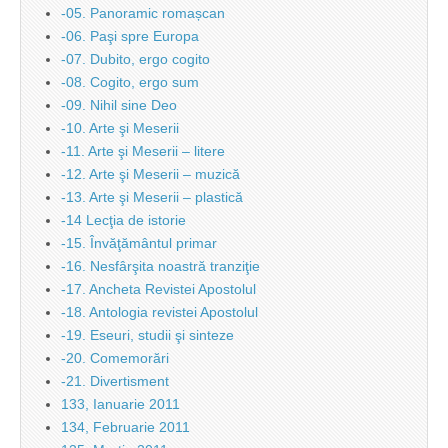
-05. Panoramic romașcan
-06. Paşi spre Europa
-07. Dubito, ergo cogito
-08. Cogito, ergo sum
-09. Nihil sine Deo
-10. Arte şi Meserii
-11. Arte şi Meserii – litere
-12. Arte şi Meserii – muzică
-13. Arte şi Meserii – plastică
-14 Lecţia de istorie
-15. Învăţământul primar
-16. Nesfârşita noastră tranziţie
-17. Ancheta Revistei Apostolul
-18. Antologia revistei Apostolul
-19. Eseuri, studii şi sinteze
-20. Comemorări
-21. Divertisment
133, Ianuarie 2011
134, Februarie 2011