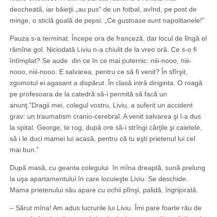
deocheată, iar băieţii „au pus” de un fotbal, avînd, pe post de
minge, o sticlă goală de pepsi. „Ce gustoase sunt napolitanele!”
Pauza s-a terminat. Începe ora de franceză, dar locul de lîngă el
rămîne gol. Niciodată Liviu n-a chiulit de la vreo oră. Ce s-o fi
întîmplat? Se aude din ce în ce mai puternic: niii-nooo, niii-
nooo, niii-nooo. E salvarea, pentru ce să fi venit? În sfîrşit,
zgomotul ei agasant a dispărut. În clasă intră diriginta. O roagă
pe profesoara de la catedră să-i permită să facă un
anunţ.”Dragii mei, colegul vostru, Liviu, a suferit un accident
grav: un traumatism cranio-cerebral. A venit salvarea şi l-a dus
la spital. George, te rog, după ore să-i strîngi cărţile şi caietele,
să i le duci mamei lui acasă, pentru că tu eşti prietenul lui cel
mai bun.”
După masă, cu geanta colegului în mîna dreaptă, sună prelung
la uşa apartamentului în care locuieşte Liviu. Se deschide.
Mama prietenului său apare cu ochii plînşi, palidă, îngrijorată.
– Sărut mîna! Am adus lucrurile lui Liviu. Îmi pare foarte rău de