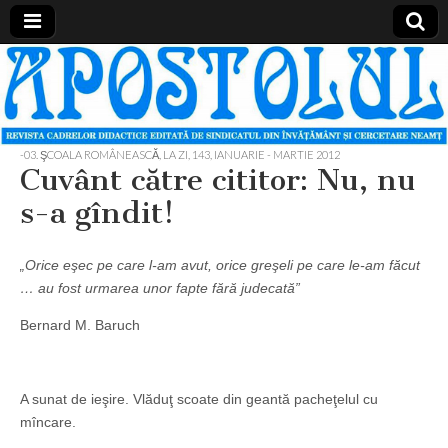
Apostolul
Revista
cadrelor
didactice
din
judetul
-03. ŞCOALA ROMÂNEASCĂ, LA ZI
,
143, IANUARIE - MARTIE 2012
Neamt
Cuvânt către cititor: Nu, nu
s-a gîndit!
„Orice eşec pe care l-am avut, orice greşeli pe care le-am făcut
… au fost urmarea unor fapte fără judecată”
Bernard M. Baruch
A sunat de ieşire. Vlăduţ scoate din geantă pacheţelul cu
mîncare.