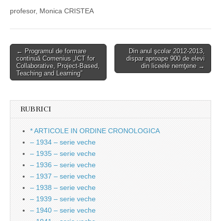
profesor, Monica CRISTEA
Post
← Programul de formare
Din anul şcolar 2012-2013,
continuă Comenius „ICT for
dispar aproape 900 de elevi
navigation
Collaborative, Project-Based,
din liceele nemţene →
Teaching and Learning”
RUBRICI
* ARTICOLE IN ORDINE CRONOLOGICA
– 1934 – serie veche
– 1935 – serie veche
– 1936 – serie veche
– 1937 – serie veche
– 1938 – serie veche
– 1939 – serie veche
– 1940 – serie veche