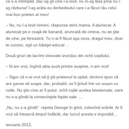
ce s-a întîmplat, dac-aş şti cine l-a lovit, nu m-aş lăsa pînă nu l-
aş răzbuna! I-aş arăta eu derbedeului care i-a făcut rău celui
mai bun prieten al meu!
– Nu, nu l-a lovit nimeni, răspunse stins mama. A alunecat. A
alunecat pe o coajă de banană, aruncată de cineva, nu se ştie
de cine, pe fereastră. Tu n-ai fi făcut aşa ceva, dragul meu, doar
te cunosc, eşti un băieţel educat …
Două şiruri de lacrimi vinovate izvorăsc din ochii copilului.
– N-am vrut, îngînă abia auzit printre suspine, n-am vrut!
– Sigur că n-ai vrut să-ţi ştii prietenul la spital, doctorii spun că
are şanse să scape, dar, probabil, va fi ţintuit într-un scaun cu
rotile. Nu ştiu cine ar fi putut zvîrli cojile acelea blestemate, oare
nu s-a gîndit la consecinţele faptei sale ….
„Nu, nu s-a gîndit” repeta George în gînd, coborînd scările. Ar fi
vrut să întoarcă timpul îndărăt, dar lucrul acesta e imposibil…
ianuarie 2012,