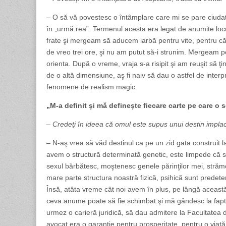
– O să vă povestesc o întâmplare care mi se pare ciudată
în „urmă rea”. Termenul acesta era legat de anumite loc
frate şi mergeam să aducem iarbă pentru vite, pentru că 
de vreo trei ore, şi nu am putut să-i strunim. Mergeam
orienta. După o vreme, vraja s-a risipit şi am reuşit să 
de o altă dimensiune, aş fi naiv să dau o astfel de interpr
fenomene de realism magic.
„M-a definit şi mă defineşte fiecare carte pe care o sc
– Credeţi în ideea că omul este supus unui destin implac
– N-aş vrea să văd destinul ca pe un zid gata construi
avem o structură determinată genetic, este limpede că 
sexul bărbătesc, moştenesc genele părinţilor mei, strămoş
mare parte structura noastră fizică, psihică sunt predeter
Însă, atâta vreme cât noi avem în plus, pe lângă această
ceva anume poate să fie schimbat şi mă gândesc la faptul 
urmez o carieră juridică, să dau admitere la Facultatea de
avocat era o garanţie pentru prosperitate, pentru o viaţă 