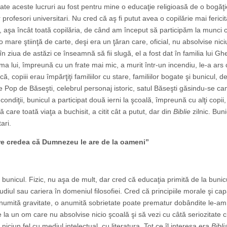
toate aceste lucruri au fost pentru mine o educaţie religioasă de o bogăţ
 profesori universitari. Nu cred că aş fi putut avea o copilărie mai ferici
, aşa încât toată copilăria, de când am început să participăm la munci
re ştiinţă de carte, deşi era un ţăran care, oficial, nu absolvise nici
 în ziua de astăzi ce înseamnă să fii slugă, el a fost dat în familia lui G
a lui, împreună cu un frate mai mic, a murit într-un incendiu, le-a ars 
copiii erau împărţiţi familiilor cu stare, familiilor bogate şi bunicul, de
e Pop de Băseşti, celebrul personaj istoric, satul Băseşti găsindu-se ca
ndiţii, bunicul a participat două ierni la şcoală, împreună cu alţi copii,
pă care toată viaţa a buchisit, a citit cât a putut, dar din
Biblie
zilnic. Bun
ari.
are credea că Dumnezeu le are de la oameni”
 bunicul. Fizic, nu aşa de mult, dar cred că educaţia primită de la bunic
udiul sau cariera în domeniul filosofiei. Cred că principiile morale şi ca
o anumită gravitate, o anumită sobrietate poate prematur dobândite le-am
de la un om care nu absolvise nicio şcoală şi să vezi cu câtă seriozitate c
iciun fel cu mediul intelectual, cu literatura. Tot ce îl interesa era
Bibli