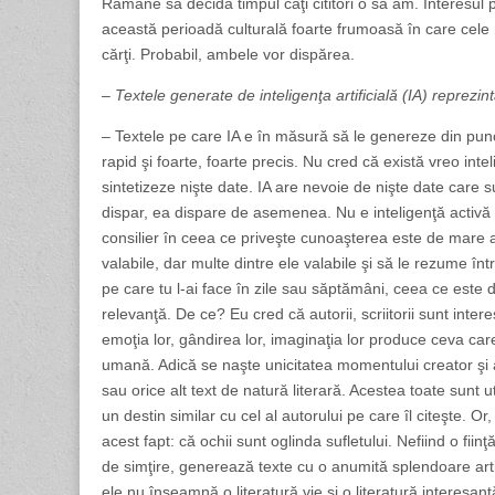
Rămâne să decidă timpul câţi cititori o să am. Interesul 
această perioadă culturală foarte frumoasă în care cele ma
cărţi. Probabil, ambele vor dispărea.
– Textele generate de inteligenţa artificială (IA) reprezin
– Textele pe care IA e în măsură să le genereze din punc
rapid şi foarte, foarte precis. Nu cred că există vreo in
sintetizeze nişte date. IA are nevoie de nişte date care 
dispar, ea dispare de asemenea. Nu e inteligenţă activă
consilier în ceea ce priveşte cunoaşterea este de mare aj
valabile, dar multe dintre ele valabile şi să le rezume înt
pe care tu l-ai face în zile sau săptămâni, ceea ce este 
relevanţă. De ce? Eu cred că autorii, scriitorii sunt inter
emoţia lor, gândirea lor, imaginaţia lor produce ceva care n
umană. Adică se naşte unicitatea momentului creator şi ac
sau orice alt text de natură literară. Acestea toate sunt u
un destin similar cu cel al autorului pe care îl citeşte. Or
acest fapt: că ochii sunt oglinda sufletului. Nefiind o fiinţ
de simţire, generează texte cu o anumită splendoare artif
ele nu înseamnă o literatură vie şi o literatură interesant