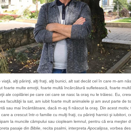
aţă, alţi părinţi, alţi fraţi, alţi bunici, alt sat decât cel în care m-am năs
ut foarte multe emoţii, foarte multă încărcătură sufletească, foarte mult
ii ale copilăriei pe care cei care se nasc la oraş nu le trăiesc. Eu, cre
 facultăţii la sat, am iubit foarte mult animalele şi am avut parte de t
ă sau mai încântătoare, dacă m-aş fi născut la oraş. Din acest motiv, 
re a crescut într-o familie cu mulţi fraţi, cu părinţi harnici şi iubitori, c
ticipam la muncile câmpului sau ciopleam lemnul, pentru că era meşter 
rpreta pasaje din
Biblie
, recita psalmi, interpreta
Apocalipsa
, vorbea des