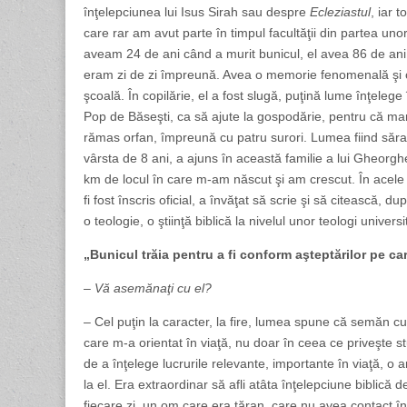
înţelepciunea lui Isus Sirah sau despre
Ecleziastul
, iar 
care rar am avut parte în timpul facultăţii din partea unor
aveam 24 de ani când a murit bunicul, el avea 86 de ani
eram zi de zi împreună. Avea o memorie fenomenală şi o ma
şcoală. În copilărie, el a fost slugă, puţină lume înţelege
Pop de Băseşti, ca să ajute la gospodărie, pentru că mam
rămas orfan, împreună cu patru surori. Lumea fiind săracă, 
vârsta de 8 ani, a ajuns în această familie a lui Gheorgh
km de locul în care m-am născut şi am crescut. În acele co
fi fost înscris oficial, a învăţat să scrie şi să citească, du
o teologie, o ştiinţă biblică la nivelul unor teologi universit
„Bunicul trăia pentru a fi conform aşteptărilor pe c
– Vă asemănaţi cu el?
– Cel puţin la caracter, la fire, lumea spune că semăn cu
care m-a orientat în viaţă, nu doar în ceea ce priveşte st
de a înţelege lucrurile relevante, importante în viaţă, 
la el. Era extraordinar să afli atâta înţelepciune biblică 
fiecare zi, un om care era ţăran, care nu avea contact în n