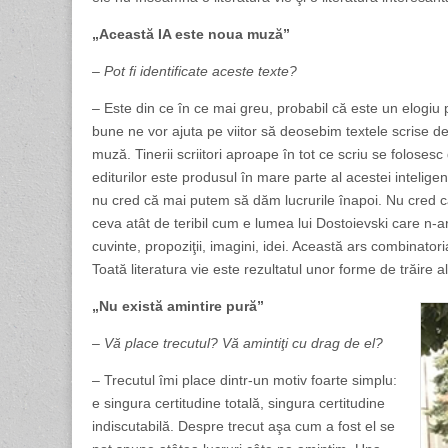
„Această IA este noua muză”
– Pot fi identificate aceste texte?
– Este din ce în ce mai greu, probabil că este un elogiu pe
bune ne vor ajuta pe viitor să deosebim textele scrise de 
muză. Tinerii scriitori aproape în tot ce scriu se folosesc
editurilor este produsul în mare parte al acestei inteligenţ
nu cred că mai putem să dăm lucrurile înapoi. Nu cred că
ceva atât de teribil cum e lumea lui Dostoievski care n-are 
cuvinte, propoziţii, imagini, idei. Această ars combinatori
Toată literatura vie este rezultatul unor forme de trăire a
„Nu există amintire pură”
– Vă place trecutul? Vă amintiţi cu drag de el?
– Trecutul îmi place dintr-un motiv foarte simplu:
e singura certitudine totală, singura certitudine
indiscutabilă. Despre trecut aşa cum a fost el se