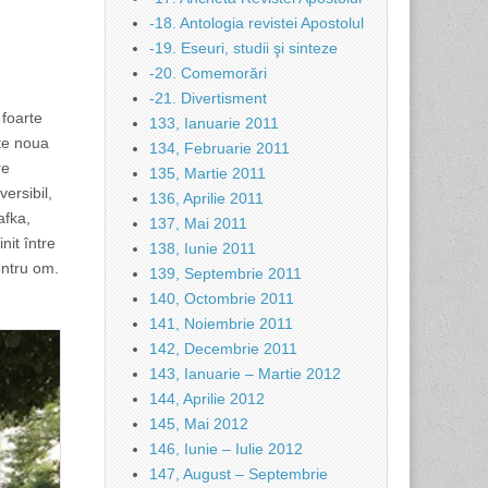
-18. Antologia revistei Apostolul
-19. Eseuri, studii şi sinteze
-20. Comemorări
-21. Divertisment
 foarte
133, Ianuarie 2011
ste noua
134, Februarie 2011
re
135, Martie 2011
versibil,
136, Aprilie 2011
afka,
137, Mai 2011
nit între
138, Iunie 2011
entru om.
139, Septembrie 2011
140, Octombrie 2011
141, Noiembrie 2011
142, Decembrie 2011
143, Ianuarie – Martie 2012
144, Aprilie 2012
145, Mai 2012
146, Iunie – Iulie 2012
147, August – Septembrie