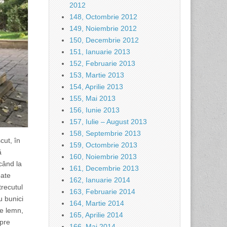
2012
148, Octombrie 2012
149, Noiembrie 2012
150, Decembrie 2012
151, Ianuarie 2013
152, Februarie 2013
153, Martie 2013
154, Aprilie 2013
155, Mai 2013
156, Iunie 2013
157, Iulie – August 2013
158, Septembrie 2013
cut, în
159, Octombrie 2013
ă
160, Noiembrie 2013
scând la
161, Decembrie 2013
oate
162, Ianuarie 2014
trecutul
163, Februarie 2014
u bunici
164, Martie 2014
de lemn,
165, Aprilie 2014
pre
166, Mai 2014