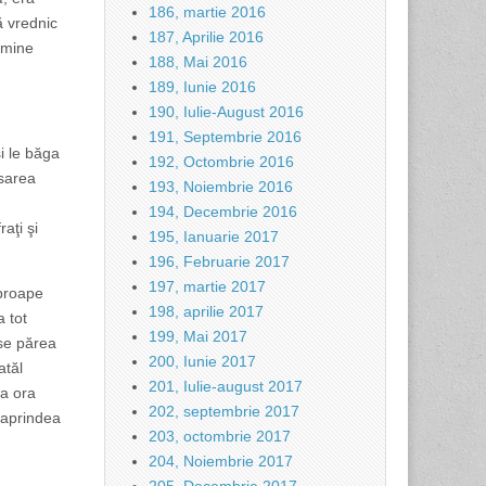
186, martie 2016
ă vrednic
187, Aprilie 2016
 mine
188, Mai 2016
189, Iunie 2016
190, Iulie-August 2016
191, Septembrie 2016
i le băga
192, Octombrie 2016
asarea
193, Noiembrie 2016
194, Decembrie 2016
aţi şi
195, Ianuarie 2017
196, Februarie 2017
197, martie 2017
aproape
198, aprilie 2017
a tot
199, Mai 2017
 se părea
200, Iunie 2017
atăl
201, Iulie-august 2017
la ora
202, septembrie 2017
i aprindea
203, octombrie 2017
204, Noiembrie 2017