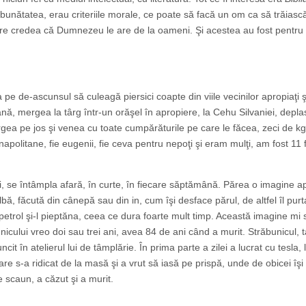
 bunătatea, erau criteriile morale, ce poate să facă un om ca să trăiasc
 care credea că Dumnezeu le are de la oameni. Şi acestea au fost pentru
e de-ascunsul să culeagă piersici coapte din viile vecinilor apropiaţi ş
ână, mergea la târg într-un orăşel în apropiere, la Cehu Silvaniei, depl
gea pe jos şi venea cu toate cumpărăturile pe care le făcea, zeci de kg
apolitane, fie eugenii, fie ceva pentru nepoţi şi eram mulţi, am fost 11 fr
i, se întâmpla afară, în curte, în fiecare săptămână. Părea o imagine 
ă, făcută din cânepă sau din in, cum îşi desface părul, de altfel îl purt
petrol şi-l pieptăna, ceea ce dura foarte mult timp. Această imagine mi
icului vreo doi sau trei ani, avea 84 de ani când a murit. Străbunicul, t
ncit în atelierul lui de tâmplărie. În prima parte a zilei a lucrat cu tesla, 
re s-a ridicat de la masă şi a vrut să iasă pe prispă, unde de obicei îş
e scaun, a căzut şi a murit.