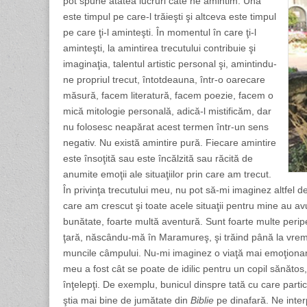
pot spune atâtea lucruri câte ne amintim. Una
este timpul pe care-l trăieşti şi altceva este timpul
pe care ţi-l aminteşti. În momentul în care ţi-l
aminteşti, la amintirea trecutului contribuie şi
imaginaţia, talentul artistic personal şi, amintindu-
ne propriul trecut, întotdeauna, într-o oarecare
măsură, facem literatură, facem poezie, facem o
mică mitologie personală, adică-l mistificăm, dar
nu folosesc neapărat acest termen într-un sens
negativ. Nu există amintire pură. Fiecare amintire
este însoţită sau este încălzită sau răcită de
anumite emoţii ale situaţiilor prin care am trecut.
În privinţa trecutului meu, nu pot să-mi imaginez altfel de vi
care am crescut şi toate acele situaţii pentru mine au av
bunătate, foarte multă aventură. Sunt foarte multe peripeţ
ţară, născându-mă în Maramureş, şi trăind până la vremea
muncile câmpului. Nu-mi imaginez o viaţă mai emoţionant
meu a fost cât se poate de idilic pentru un copil sănătos, ca
înţelepţi. De exemplu, bunicul dinspre tată cu care par
ştia mai bine de jumătate din
Biblie
pe dinafară. Ne inte