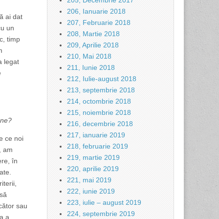
205, Decembrie 2017
206, Ianuarie 2018
ă ai dat
207, Februarie 2018
cu un
208, Martie 2018
c, timp
209, Aprilie 2018
m
210, Mai 2018
a legat
211, Iunie 2018
e
212, Iulie-august 2018
213, septembrie 2018
214, octombrie 2018
215, noiembrie 2018
une?
216, decembrie 2018
217, ianuarie 2019
e ce noi
218, februarie 2019
, am
219, martie 2019
re, în
220, aprilie 2019
ate.
221, mai 2019
terii,
222, iunie 2019
 să
223, iulie – august 2019
ecător sau
224, septembrie 2019
sa a