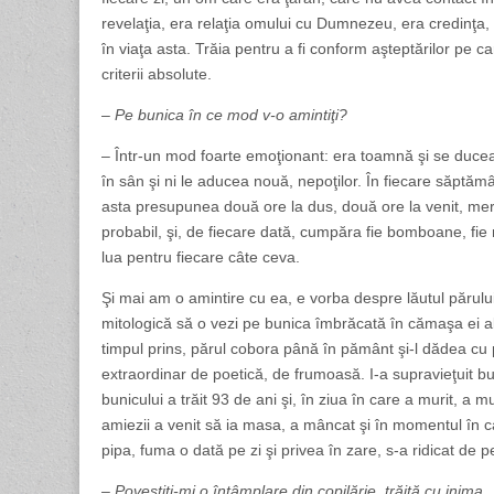
revelaţia, era relaţia omului cu Dumnezeu, era credinţa,
în viaţa asta. Trăia pentru a fi conform aşteptărilor pe
criterii absolute.
– Pe bunica în ce mod v-o amintiţi?
– Într-un mod foarte emoţionant: era toamnă şi se ducea p
în sân şi ni le aducea nouă, nepoţilor. În fiecare săptăm
asta presupunea două ore la dus, două ore la venit, mer
probabil, şi, de fiecare dată, cumpăra fie bomboane, fie n
lua pentru fiecare câte ceva.
Şi mai am o amintire cu ea, e vorba despre lăutul părulu
mitologică să o vezi pe bunica îmbrăcată în cămaşa ei alb
timpul prins, părul cobora până în pământ şi-l dădea cu 
extraordinar de poetică, de frumoasă. I-a supravieţuit bun
bunicului a trăit 93 de ani şi, în ziua în care a murit, a mu
amiezii a venit să ia masa, a mâncat şi în momentul în ca
pipa, fuma o dată pe zi şi privea în zare, s-a ridicat de p
– Povestiţi-mi o întâmplare din copilărie, trăită cu inima.