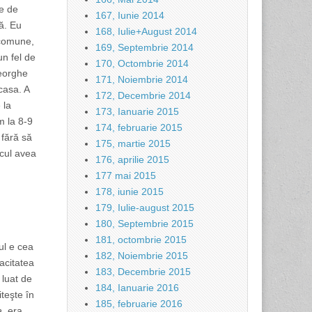
ie de
167, Iunie 2014
tă. Eu
168, Iulie+August 2014
 comune,
169, Septembrie 2014
un fel de
170, Octombrie 2014
heorghe
171, Noiembrie 2014
casa. A
172, Decembrie 2014
 la
173, Ianuarie 2015
m la 8-9
174, februarie 2015
 fără să
175, martie 2015
icul avea
176, aprilie 2015
177 mai 2015
178, iunie 2015
179, Iulie-august 2015
180, Septembrie 2015
181, octombrie 2015
ul e cea
182, Noiembrie 2015
pacitatea
183, Decembrie 2015
 luat de
184, Ianuarie 2016
iteşte în
185, februarie 2016
a
, era