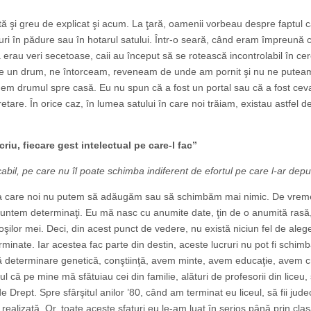
 şi greu de explicat şi acum. La ţară, oamenii vorbeau despre faptul c
uri în pădure sau în hotarul satului. Într-o seară, când eram împreună 
erau veri secetoase, caii au început să se rotească incontrolabil în cer
 pe un drum, ne întorceam, reveneam de unde am pornit şi nu ne putea
ţinem drumul spre casă. Eu nu spun că a fost un portal sau că a fost cev
etare. În orice caz, în lumea satului în care noi trăiam, existau astfel d
riu, fiecare gest intelectual pe care-l fac”
abil, pe care nu îl poate schimba indiferent de efortul pe care l-ar dep
t la care noi nu putem să adăugăm sau să schimbăm mai nimic. De vrem
suntem determinaţi. Eu mă nasc cu anumite date, ţin de o anumită rasă
ilor mei. Deci, din acest punct de vedere, nu există niciun fel de alege
minate. Iar acestea fac parte din destin, aceste lucruri nu pot fi schimb
 determinare genetică, conştiinţă, avem minte, avem educaţie, avem cri
că pe mine mă sfătuiau cei din familie, alături de profesorii din liceu,
 Drept. Spre sfârşitul anilor ’80, când am terminat eu liceul, să fii jud
realizată. Or, toate aceste sfaturi eu le-am luat în serios până prin cla