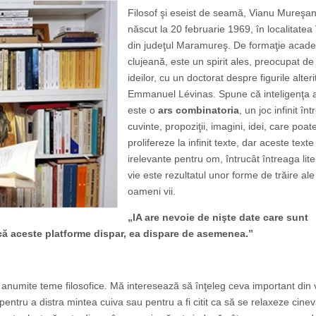
Filosof şi eseist de seamă, Vianu Mureşan
născut la 20 februarie 1969, în localitatea
din judeţul Maramureş. De formaţie acad
clujeană, este un spirit ales, preocupat de
ideilor, cu un doctorat despre figurile alterit
Emmanuel Lévinas. Spune că inteligenţa ar
este o
ars combinatoria
, un joc infinit înt
cuvinte, propoziţii, imagini, idei, care poat
prolifereze la infinit texte, dar aceste texte
irelevante pentru om, întrucât întreaga lit
vie este rezultatul unor forme de trăire al
oameni vii.
„IA are nevoie de nişte date care sunt
acă aceste platforme dispar, ea dispare de asemenea.”
e anumite teme filosofice. Mă interesează să înţeleg ceva important din 
 pentru a distra mintea cuiva sau pentru a fi citit ca să se relaxeze cinev