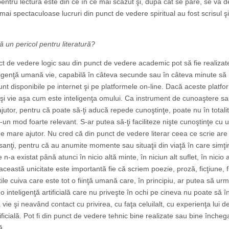
pentru lectură este din ce în ce mai scăzut şi, după cât se pare, se va 
i spectaculoase lucruri din punct de vedere spiritual au fost scrisul şi 
tă un pericol pentru literatură?
t de vedere logic sau din punct de vedere academic pot să fie realizat
teligenţă umană vie, capabilă în câteva secunde sau în câteva minute să
sunt disponibile pe internet şi pe platformele on-line. Dacă aceste platf
 şi vie aşa cum este inteligenţa omului. Ca instrument de cunoaştere s
utor, pentru că poate să-ţi aducă repede cunoştinţe, poate nu în totali
r-un mod foarte relevant. S-ar putea să-ţi faciliteze nişte cunoştinţe cu u
de mare ajutor. Nu cred că din punct de vedere literar ceea ce scrie are
esanţi, pentru că au anumite momente sau situaţii din viaţă în care simţir
-a existat până atunci în nicio altă minte, în niciun alt suflet, în nicio al
eastă unicitate este importantă fie că scriem poezie, proză, ficţiune, 
tile cuiva care este tot o fiinţă umană care, în principiu, ar putea să ur
, o inteligenţă artificială care nu priveşte în ochi pe cineva nu poate să 
ă vie şi neavând contact cu privirea, cu faţa celuilalt, cu experienţa lui de
icială. Pot fi din punct de vedere tehnic bine realizate sau bine încheg
ă.