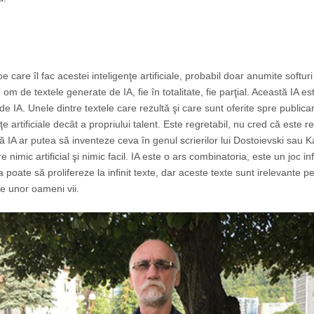
 care îl fac acestei inteligenţe artificiale, probabil doar anumite softuri
om de textele generate de IA, fie în totalitate, fie parţial. Această IA e
 de IA. Unele dintre textele care rezultă şi care sunt oferite spre publica
e artificiale decât a propriului talent. Este regretabil, nu cred că este re
 IA ar putea să inventeze ceva în genul scrierilor lui Dostoievski sau K
nimic artificial şi nimic facil. IA este o ars combinatoria, este un joc infi
a poate să prolifereze la infinit texte, dar aceste texte sunt irelevante p
le unor oameni vii.