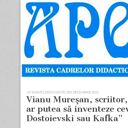
Apostolul
Revista
cadrelor
didactice
din
judetul
Neamt
Skip
Main
to
menu
-07. DUBITO, ERGO COGITO
,
289, DECEMBRIE 2025
content
Vianu Mureşan, scriitor, 
ar putea să inventeze cev
Dostoievski sau Kafka”