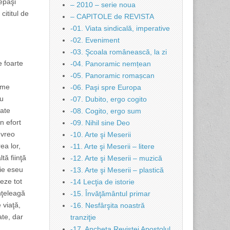
depăşi
– 2010 – serie noua
cititul de
– CAPITOLE de REVISTA
-01. Viata sindicală, imperative
-02. Eveniment
-03. Şcoala românească, la zi
e foarte
-04. Panoramic nemțean
-05. Panoramic romașcan
orme
-06. Paşi spre Europa
au
-07. Dubito, ergo cogito
tate
-08. Cogito, ergo sum
n efort
-09. Nihil sine Deo
 vreo
-10. Arte şi Meserii
ea lor,
-11. Arte şi Meserii – litere
tă fiinţă
-12. Arte şi Meserii – muzică
fie eseu
-13. Arte şi Meserii – plastică
meze tot
-14 Lecţia de istorie
înţeleagă
-15. Învăţământul primar
 viaţă,
-16. Nesfârşita noastră
ate, dar
tranziţie
-17. Ancheta Revistei Apostolul