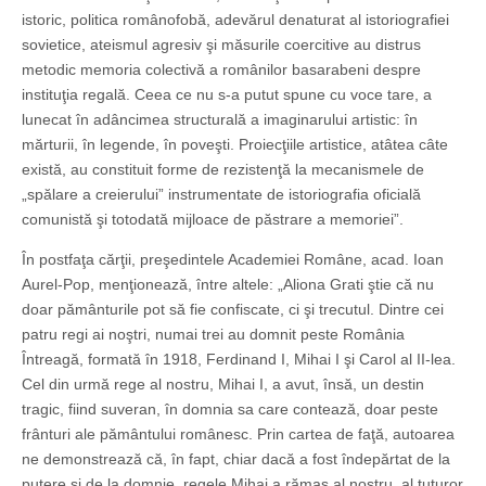
istoric, politica românofobă, adevărul denaturat al istoriografiei
sovietice, ateismul agresiv şi măsurile coercitive au distrus
metodic memoria colectivă a românilor basarabeni despre
instituţia regală. Ceea ce nu s-a putut spune cu voce tare, a
lunecat în adâncimea structurală a imaginarului artistic: în
mărturii, în legende, în poveşti. Proiecţiile artistice, atâtea câte
există, au constituit forme de rezistenţă la mecanismele de
„spălare a creierului” instrumentate de istoriografia oficială
comunistă şi totodată mijloace de păstrare a memoriei”.
În postfaţa cărţii, preşedintele Academiei Române, acad. Ioan
Aurel-Pop, menţionează, între altele: „Aliona Grati ştie că nu
doar pământurile pot să fie confiscate, ci şi trecutul. Dintre cei
patru regi ai noştri, numai trei au domnit peste România
Întreagă, formată în 1918, Ferdinand I, Mihai I şi Carol al II-lea.
Cel din urmă rege al nostru, Mihai I, a avut, însă, un destin
tragic, fiind suveran, în domnia sa care contează, doar peste
frânturi ale pământului românesc. Prin cartea de faţă, autoarea
ne demonstrează că, în fapt, chiar dacă a fost îndepărtat de la
putere şi de la domnie, regele Mihai a rămas al nostru, al tuturor