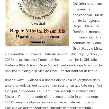
Chişinău a avut loc
un eveniment
dedicat celor 100 de
ani de la naşterea
Regelui Mihai I al
României, marcat
prin lansarea cărţii
semnate de Aliona
Grati „Regele Mihai
şi Basarabia. O poveste uitată de neuitat” (Bucureşti: „Eikon”,
2021), şi proiectarea filmului „Vizitele monarhilor la Chişinău.
Partea a III-a: Ultimul Rege Mihai I”, autori – Aliona Grati, doctor
habilitat în filologie şi Nicolae Enciu, doctor habilitat în istorie.
Aliona Grati
: „Cartea s-a născut din nevoia covârşitoare de a
umple un gol. Un gol pe care l-am resimţit cu acuitate eu şi, îmi
închipui, congenerii mei. Pentru cei născuţi în spaţiul dintre
Nistru şi Prut în perioada când acesta se afla în componenţa
URSS, regii înaintaşilor lor sunt aproape nişte necunoscuţi.
Politicile de deznaţionalizare, interdicţiile asupra trecutului