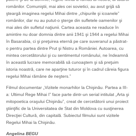
românilor. Comuniştii, mai ales cei sovietici, au avut grijă să
şteargă imaginea regelui Mihai dintre „chipurile şi icoanele”
românilor, dar nu au putut-o şterge din sufletele oamenilor şi
mai ales din sufletul naţiunii. Cartea aceasta ne readuce în
amintire nu doar domnia dintre anii 1941 şi 1944 a regelui Mihai
în Basarabia, ci şi preţuirea eternă pe care suveranul a păstrat-
o pentru partea dintre Prut şi Nistru a României. Autoarea, cu
mintea cercetătorului şi cu sentimentul românului, ne îndeamnă
în această lucrare memorabilă să cunoaştem şi să preţuim
istoria noastră, care ne aparţine tuturor şi în cadrul căreia figura
regelui Mihai rămâne de neşters.”
Filmul documentar „Vizitele monarhilor la Chişinău. Partea a III-
a: Ultimul Rege Mihai I” face parte dintr-un serial intitulat „Arta şi
mitopoetica oraşului Chişinău”, creat de cercetătorii unui proiect
ştiinţific de la Universitatea de Stat din Moldova cu susţinerea
Direcţiei Cultură, din capitală. Subiectul filmului sunt vizitele
Regelui Mihai la Chişinău.
Angelina BEGU