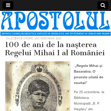
Apostolul
Revista
cadrelor
didactice
din
judetul
-14 LECŢIA DE ISTORIE
,
244, NOIEMBRIE 2021
Neamt
100 de ani de la naşterea
Regelui Mihai I al României
„Regele Mihai şi
Basarabia. O
poveste uitată de
neuitat”
Pe 25 octombrie, la
Biblioteca
Municipală „B. P.
Haşdeu” din