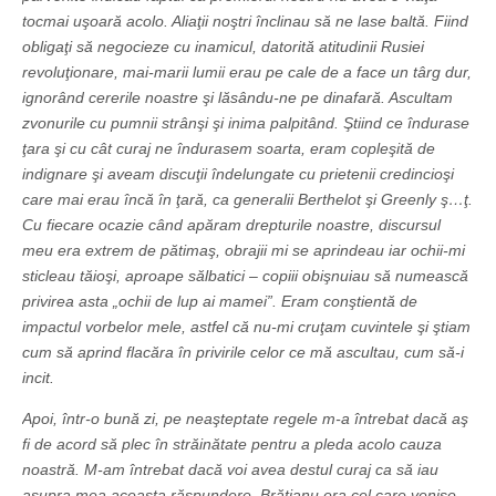
tocmai uşoară acolo. Aliaţii noştri înclinau să ne lase baltă. Fiind
obligaţi să negocieze cu inamicul, datorită atitudinii Rusiei
revoluţionare, mai-marii lumii erau pe cale de a face un târg dur,
ignorând cererile noastre şi lăsându-ne pe dinafară. Ascultam
zvonurile cu pumnii strânşi şi inima palpitând. Ştiind ce îndurase
ţara şi cu cât curaj ne îndurasem soarta, eram copleşită de
indignare şi aveam discuţii îndelungate cu prietenii credincioşi
care mai erau încă în ţară, ca generalii Berthelot şi Greenly ş…ţ.
Cu fiecare ocazie când apăram drepturile noastre, discursul
meu era extrem de pătimaş, obrajii mi se aprindeau iar ochii-mi
sticleau tăioşi, aproape sălbatici – copiii obişnuiau să numească
privirea asta „ochii de lup ai mamei”. Eram conştientă de
impactul vorbelor mele, astfel că nu-mi cruţam cuvintele şi ştiam
cum să aprind flacăra în privirile celor ce mă ascultau, cum să-i
incit.
Apoi, într-o bună zi, pe neaşteptate regele m-a întrebat dacă aş
fi de acord să plec în străinătate pentru a pleda acolo cauza
noastră. M-am întrebat dacă voi avea destul curaj ca să iau
asupra mea aceasta răspundere. Brătianu era cel care venise