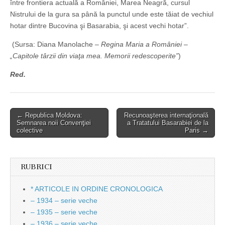
între frontiera actuală a României, Marea Neagră, cursul
Nistrului de la gura sa până la punctul unde este tăiat de vechiul
hotar dintre Bucovina şi Basarabia, şi acest vechi hotar”.
(Sursa: Diana Manolache –
Regina Maria a României –
„Capitole târzii din viaţa mea. Memorii redescoperite”
)
Red.
Post
← Republica Moldova:
Recunoaşterea internaţională
Semnarea noii Convenţiei
a Tratatului Basarabiei de la
navigation
colective
Paris →
RUBRICI
* ARTICOLE IN ORDINE CRONOLOGICA
– 1934 – serie veche
– 1935 – serie veche
– 1936 – serie veche