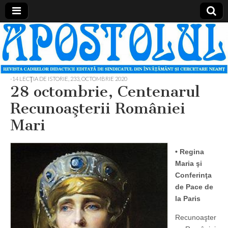
Apostolul
Revista
cadrelor
didactice
din
judetul
-14 LECŢIA DE ISTORIE
,
233, OCTOMBRIE 2020
Neamt
28 octombrie, Centenarul
Recunoaşterii României
Mari
• Regina
Maria şi
Conferinţa
de Pace de
la Paris
Recunoaşter