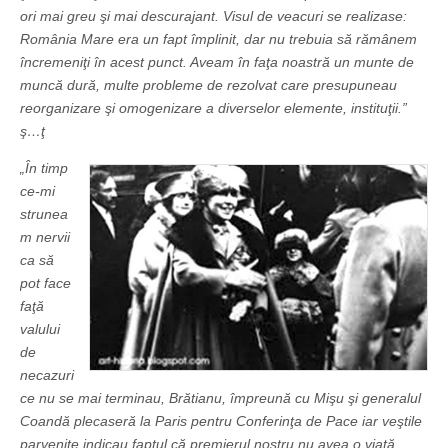
ori mai greu şi mai descurajant. Visul de veacuri se realizase:
România Mare era un fapt împlinit, dar nu trebuia să rămânem
încremeniţi în acest punct. Aveam în faţa noastră un munte de
muncă dură, multe probleme de rezolvat care presupuneau
reorganizare şi omogenizare a diverselor elemente, instituţii.”
ş…ţ
„În timp
ce-mi
strunea
m nervii
ca să
pot face
faţă
valului
de
necazuri
ce nu se mai terminau, Brătianu, împreună cu Mişu şi generalul
Coandă plecaseră la Paris pentru Conferinţa de Pace iar veştile
parvenite indicau faptul că premierul nostru nu avea o viaţă