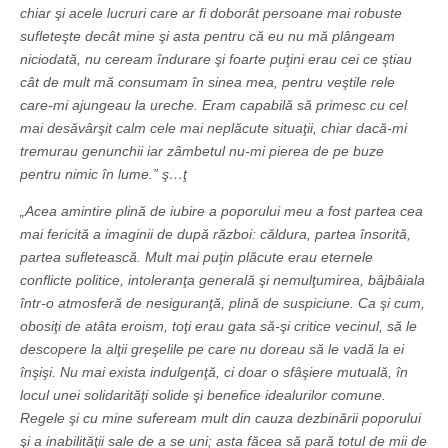
chiar şi acele lucruri care ar fi doborât persoane mai robuste
sufleteşte decât mine şi asta pentru că eu nu mă plângeam
niciodată, nu ceream îndurare şi foarte puţini erau cei ce ştiau
cât de mult mă consumam în sinea mea, pentru veştile rele
care-mi ajungeau la ureche. Eram capabilă să primesc cu cel
mai desă­vârşit calm cele mai neplăcute situaţii, chiar dacă-mi
tremurau genunchii iar zâmbetul nu-mi pierea de pe buze
pentru nimic în lume.” ş…ţ
„Acea amintire plină de iubire a poporului meu a fost partea cea
mai fericită a imaginii de după război: căldura, partea însorită,
partea sufletească. Mult mai puţin plăcute erau eternele
conflicte politice, intoleranţa generală şi nemulţumirea, bâjbâiala
într-o atmosferă de nesiguranţă, plină de suspiciune. Ca şi cum,
obosiţi de atâta eroism, toţi erau gata să-şi critice vecinul, să le
descopere la alţii greşelile pe care nu doreau să le vadă la ei
înşişi. Nu mai exista indulgenţă, ci doar o sfâşiere mutuală, în
locul unei solidarităţi solide şi benefice idealurilor comune.
Regele şi cu mine sufeream mult din cauza dezbinării poporului
şi a inabilităţii sale de a se uni; asta făcea să pară totul de mii de