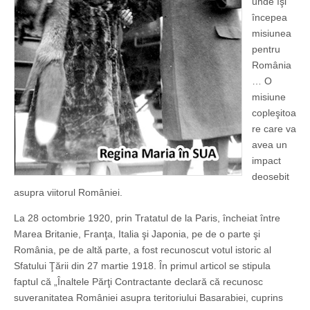
unde îşi
începea
misiunea
pentru
România
… O
misiune
copleşitoa
re care va
avea un
impact
deosebit
asupra viitorul României.
La 28 octombrie 1920, prin Tratatul de la Paris, încheiat între
Marea Britanie, Franţa, Italia şi Japonia, pe de o parte şi
România, pe de altă parte, a fost recunoscut votul istoric al
Sfatului Ţării din 27 martie 1918. În primul articol se stipula
faptul că „Înaltele Părţi Contractante declară că recunosc
suveranitatea României asupra teritoriului Basarabiei, cuprins