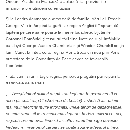
Onoare, Academia Franceză o aplaudă, iar parizienii o
întâmpină pretutindeni cu entuziasm.
Şi la Londra domneşte o atmosferă de familie. Vărul ei, Regele
George V, o întâmpină la gară, iar regina Angliei îi împrumută
bijuterii pe care să le poarte la marile banchete, bijuteriile
Coroanei României şi tezaurul ţării fiind luate de ruşi. Întâlnirile
cu Lloyd George, Austen Chamberlain şi Winston Churchill se ţin
lanţ. Când, la întoarcere, regina Maria trece din nou prin Paris,
atmosfera de la Conferinţa de Pace devenise favorabilă
României.
• Iată cum îşi aminteşte regina perioada pregătirii participării la
tratativele de la Paris:
„… Aceşti domni militari au păstrat legătura în permanenţă cu
mine (imediat după încheierea războiului), astfel că am primit,
mai mult neoficial multe informaţii, unele teribil de dezagreabile,
pe care urma să le transmit mai departe, în doze mici şi cu tact,
regelui care nu avea timp să asculte mereu întreaga poveste.
Vedeau în mine omul căruia i se poate spune adevărul întreg,