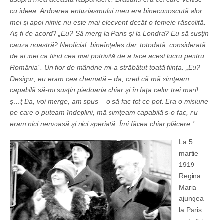
cu ideea. Ardoarea entuziasmului meu era binecunoscută alor
mei şi apoi nimic nu este mai elocvent decât o femeie răscolită.
Aş fi de acord? „Eu? Să merg la Paris şi la Londra? Eu să susţin
cauza noastră? Neoficial, bineînţeles dar, totodată, considerată
de ai mei ca fiind cea mai potrivită de a face acest lucru pentru
România”. Un fior de mândrie mi-a străbătut toată fiinţa. „Eu?
Desigur; eu eram cea chemată – da, cred că mă simţeam
capabilă să-mi susţin pledoaria chiar şi în faţa celor trei mari!
ş…ţ Da, voi merge, am spus – o să fac tot ce pot. Era o misiune
pe care o puteam îndeplini, mă simţeam capabilă s-o fac, nu
eram nici nervoasă şi nici speriată. Îmi făcea chiar plăcere.”
La 5
martie
1919
Regina
Maria
ajungea
la Paris