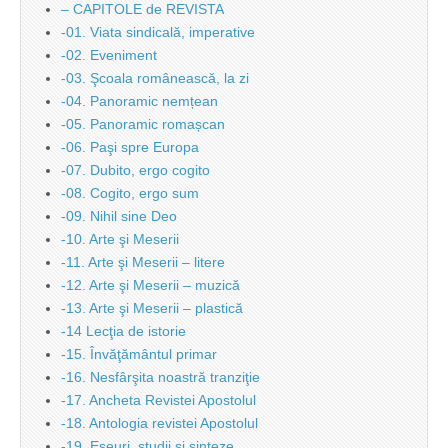
– CAPITOLE de REVISTA
-01. Viata sindicală, imperative
-02. Eveniment
-03. Şcoala românească, la zi
-04. Panoramic nemțean
-05. Panoramic romașcan
-06. Paşi spre Europa
-07. Dubito, ergo cogito
-08. Cogito, ergo sum
-09. Nihil sine Deo
-10. Arte şi Meserii
-11. Arte şi Meserii – litere
-12. Arte şi Meserii – muzică
-13. Arte şi Meserii – plastică
-14 Lecţia de istorie
-15. Învăţământul primar
-16. Nesfârşita noastră tranziţie
-17. Ancheta Revistei Apostolul
-18. Antologia revistei Apostolul
-19. Eseuri, studii şi sinteze