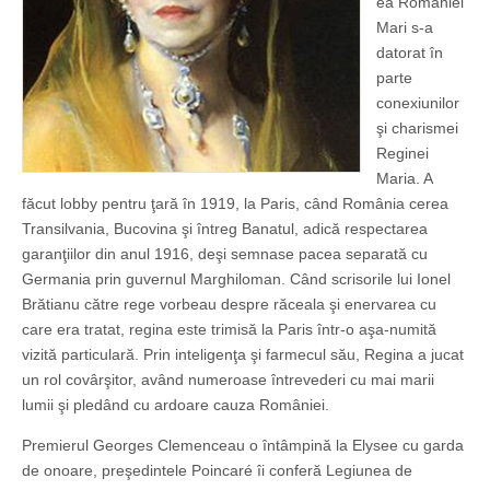
ea României
Mari s-a
datorat în
parte
conexiunilor
şi charismei
Reginei
Maria. A
făcut lobby pentru ţară în 1919, la Paris, când România cerea
Transilvania, Bucovina şi întreg Banatul, adică respectarea
garanţiilor din anul 1916, deşi semnase pacea separată cu
Germania prin guvernul Marghiloman. Când scrisorile lui Ionel
Brătianu către rege vorbeau despre răceala şi enervarea cu
care era tratat, regina este trimisă la Paris într-o aşa-numită
vizită particulară. Prin inteligenţa şi farmecul său, Regina a jucat
un rol covârşitor, având numeroase întrevederi cu mai marii
lumii şi pledând cu ardoare cauza României.
Premierul Georges Clemenceau o întâmpină la Elysee cu garda
de onoare, preşedintele Poincaré îi conferă Legiunea de