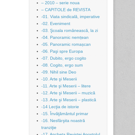
– 2010 – serie noua
– CAPITOLE de REVISTA
-01. Viata sindicală, imperative
-02. Eveniment
-03. Şcoala românească, la zi
-04. Panoramic nemțean
-05. Panoramic romașcan
-06. Paşi spre Europa
-07. Dubito, ergo cogito
-08. Cogito, ergo sum
-09. Nihil sine Deo
-10. Arte şi Meserii
-11. Arte şi Meserii – litere
-12. Arte şi Meserii – muzică
-13. Arte şi Meserii – plastică
-14 Lecţia de istorie
-15. Învăţământul primar
-16. Nesfârşita noastră
tranziţie
-17. Ancheta Revistei Apostolul