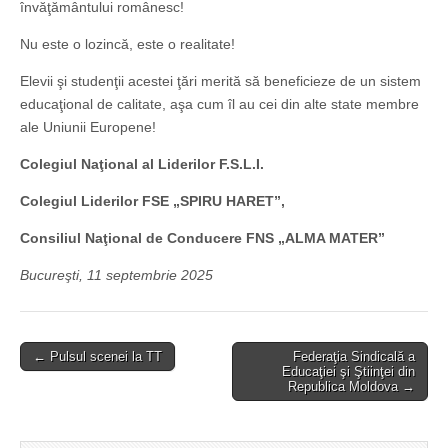
învăţământului românesc!
Nu este o lozincă, este o realitate!
Elevii şi studenţii acestei ţări merită să beneficieze de un sistem
educaţional de calitate, aşa cum îl au cei din alte state membre
ale Uniunii Europene!
Colegiul Naţional al Liderilor F.S.L.I.
Colegiul Liderilor FSE „SPIRU HARET”,
Consiliul Naţional de Conducere FNS „ALMA MATER”
Bucureşti, 11 septembrie 2025
Post
← Pulsul scenei la TT
Federaţia Sindicală a
Educaţiei şi Ştiinţei din
navigation
Republica Moldova →