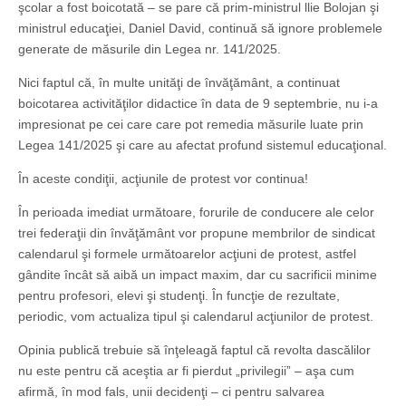
şcolar a fost boicotată – se pare că prim-ministrul llie Bolojan şi
ministrul educaţiei, Daniel David, continuă să ignore problemele
generate de măsurile din Legea nr. 141/2025.
Nici faptul că, în multe unităţi de învăţământ, a continuat
boicotarea activităţilor didactice în data de 9 septembrie, nu i-a
impresionat pe cei care care pot remedia măsurile luate prin
Legea 141/2025 şi care au afectat profund sistemul educaţional.
În aceste condiţii, acţiunile de protest vor continua!
În perioada imediat următoare, forurile de conducere ale celor
trei federaţii din învăţământ vor propune membrilor de sindicat
calendarul şi formele următoarelor acţiuni de protest, astfel
gândite încât să aibă un impact maxim, dar cu sacrificii minime
pentru profesori, elevi şi studenţi. În funcţie de rezultate,
periodic, vom actualiza tipul şi calendarul acţiunilor de protest.
Opinia publică trebuie să înţeleagă faptul că revolta dascălilor
nu este pentru că aceştia ar fi pierdut „privilegii” – aşa cum
afirmă, în mod fals, unii decidenţi – ci pentru salvarea