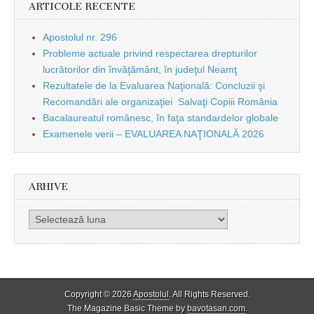
ARTICOLE RECENTE
Apostolul nr. 296
Probleme actuale privind respectarea drepturilor
lucrătorilor din învăţământ, în judeţul Neamţ
Rezultatele de la Evaluarea Naţională: Concluzii şi
Recomandări ale organizaţiei Salvaţi Copiii România
Bacalaureatul românesc, în faţa standardelor globale
Examenele verii – EVALUAREA NAŢIONALĂ 2026
ARHIVE
Arhive
Copyright © 2026
Apostolul
. All Rights Reserved.
The Magazine Basic Theme by
bavotasan.com
.