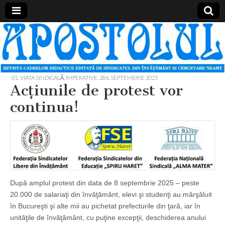
Apostolul
Revista
cadrelor
didactice
din
judetul
-01. VIATA SINDICALĂ, IMPERATIVE
,
286, SEPTEMBRIE 2025
Neamt
Acţiunile de protest vor
continua!
După amplul protest din data de 8 septembrie 2025 – peste
20.000 de salariaţi din învăţământ, elevi şi studenţi au mărşăluit
în Bucureşti şi alte mii au pichetat prefecturile din ţară, iar în
unităţile de învăţământ, cu puţine excepţii, deschiderea anului