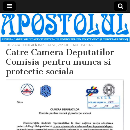
Apostolul
Revista
cadrelor
didactice
din
judetul
-01. VIATA SINDICALĂ, IMPERATIVE
,
252, IULIE-AUGUST 2022
Neamt
Catre Camera Deputatilor
Comisia pentru munca si
protectie sociala