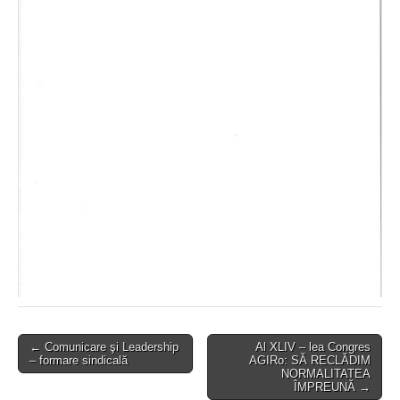
Post
← Comunicare şi Leadership
Al XLIV – lea Congres
– formare sindicală
AGIRo: SĂ RECLĂDIM
navigation
NORMALITATEA
ÎMPREUNĂ →