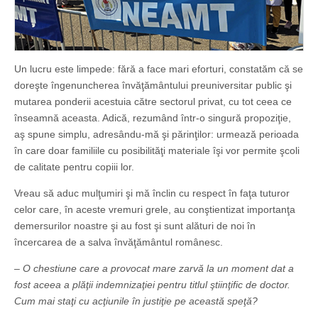
Un lucru este limpede: fără a face mari eforturi, constatăm că se
doreşte îngenuncherea învăţământului preuniversitar public şi
mutarea ponderii acestuia către sectorul privat, cu tot ceea ce
înseamnă aceasta. Adică, rezumând într-o singură propoziţie,
aş spune simplu, adresându-mă şi părinţilor: urmează perioada
în care doar familiile cu posibilităţi materiale îşi vor permite şcoli
de calitate pentru copiii lor.
Vreau să aduc mulţumiri şi mă înclin cu respect în faţa tuturor
celor care, în aceste vremuri grele, au conştientizat importanţa
demersurilor noastre şi au fost şi sunt alături de noi în
încercarea de a salva învăţământul românesc.
– O chestiune care a provocat mare zarvă la un moment dat a
fost aceea a plăţii indemnizaţiei pentru titlul ştiinţific de doctor.
Cum mai staţi cu acţiunile în justiţie pe această speţă?