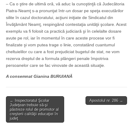
– Ca o ştire de ultimă oră, vă aduc la cunoştinţă că Judecătoria
Piatra-Neamţ s-a pronunţat într-un dosar pe speţa executărilor
silite în cazul doctoratului, acţiuni iniţiate de Sindicatul din
Învăţământ Neamţ, respingând contestaţia unităţii şcolare. Acest
exemplu va fi folosit ca practică judiciară şi în celelalte dosare
avute pe rol, iar în momentul în care aceste procese vor fi
finalizate şi vom putea trage o linie, constatând cuantumul
cheltuielilor cu care a fost prejudiciat bugetul de stat, ne vom
rezerva dreptul de a formula plângeri penale împotriva
persoanelor care se fac vinovate de această situaţie.
A consemnat Gianina BURUIANĂ
Post
← Inspectoratul Şcolar
Apostolul nr. 286 →
Judeţean trebuie să-şi
navigation
păstreze rolul de promotor al
creşterii calităţii educaţiei în
judeţ