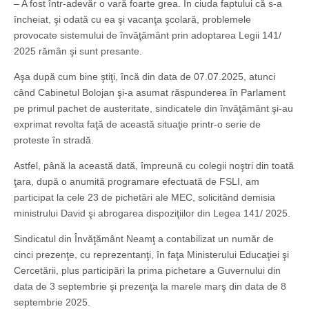
– A fost într-adevăr o vară foarte grea. În ciuda faptului că s-a
încheiat, şi odată cu ea şi vacanţa şcolară, problemele
provocate sistemului de învăţământ prin adoptarea Legii 141/
2025 rămân şi sunt presante.
Aşa după cum bine ştiţi, încă din data de 07.07.2025, atunci
când Cabinetul Bolojan şi-a asumat răspunderea în Parlament
pe primul pachet de austeritate, sindicatele din învăţământ şi-au
exprimat revolta faţă de această situaţie printr-o serie de
proteste în stradă.
Astfel, până la această dată, împreună cu colegii noştri din toată
ţara, după o anumită programare efectuată de FSLI, am
participat la cele 23 de pichetări ale MEC, solicitând demisia
ministrului David şi abrogarea dispoziţiilor din Legea 141/ 2025.
Sindicatul din Învăţământ Neamţ a contabilizat un număr de
cinci prezenţe, cu reprezentanţi, în faţa Ministerului Educaţiei şi
Cercetării, plus participări la prima pichetare a Guvernului din
data de 3 septembrie şi prezenţa la marele marş din data de 8
septembrie 2025.