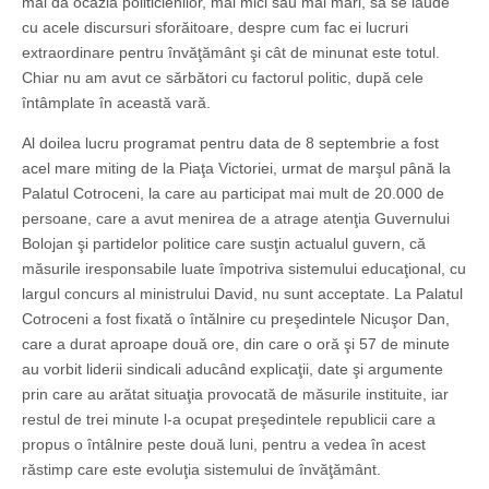
mai da ocazia politicienilor, mai mici sau mai mari, să se laude
cu acele discursuri sforăitoare, despre cum fac ei lucruri
extraordinare pentru învăţământ şi cât de minunat este totul.
Chiar nu am avut ce sărbători cu factorul politic, după cele
întâmplate în această vară.
Al doilea lucru programat pentru data de 8 septembrie a fost
acel mare miting de la Piaţa Victoriei, urmat de marşul până la
Palatul Cotroceni, la care au participat mai mult de 20.000 de
persoane, care a avut menirea de a atrage atenţia Guvernului
Bolojan şi partidelor politice care susţin actualul guvern, că
măsurile iresponsabile luate împotriva sistemului educaţional, cu
largul concurs al ministrului David, nu sunt acceptate. La Palatul
Cotroceni a fost fixată o întălnire cu preşedintele Nicuşor Dan,
care a durat aproape două ore, din care o oră şi 57 de minute
au vorbit liderii sindicali aducând explicaţii, date şi argumente
prin care au arătat situaţia provocată de măsurile instituite, iar
restul de trei minute l-a ocupat preşedintele republicii care a
propus o întâlnire peste două luni, pentru a vedea în acest
răstimp care este evoluţia sistemului de învăţământ.