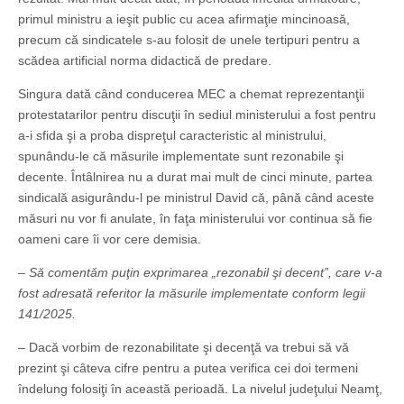
primul ministru a ieşit public cu acea afirmaţie mincinoasă,
precum că sindicatele s-au folosit de unele tertipuri pentru a
scădea artificial norma didactică de predare.
Singura dată când conducerea MEC a chemat reprezentanţii
protestatarilor pentru discuţii în sediul ministerului a fost pentru
a-i sfida şi a proba dispreţul caracteristic al ministrului,
spunându-le că măsurile implementate sunt rezonabile şi
decente. Întâlnirea nu a durat mai mult de cinci minute, partea
sindicală asigurându-l pe ministrul David că, până când aceste
măsuri nu vor fi anulate, în faţa ministerului vor continua să fie
oameni care îi vor cere demisia.
– Să comentăm puţin exprimarea „rezonabil şi decent”, care v-a
fost adresată referitor la măsurile implementate conform legii
141/2025.
– Dacă vorbim de rezonabilitate şi decenţă va trebui să vă
prezint şi câteva cifre pentru a putea verifica cei doi termeni
îndelung folosiţi în această perioadă. La nivelul judeţului Neamţ,