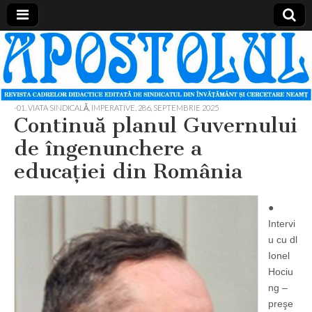
Apostolul
Revista
cadrelor
didactice
din
judetul
-01. VIATA SINDICALĂ, IMPERATIVE
,
286, SEPTEMBRIE 2025
Neamt
Continuă planul Guvernului
de îngenunchere a
educaţiei din România
●
Intervi
u cu dl
Ionel
Hociu
ng –
preşe