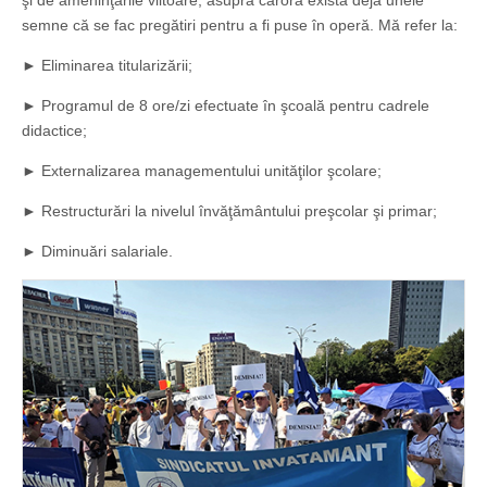
şi de ameninţările viitoare, asupra cărora există deja unele
semne că se fac pregătiri pentru a fi puse în operă. Mă refer la:
► Eliminarea titularizării;
► Programul de 8 ore/zi efectuate în şcoală pentru cadrele
didactice;
► Externalizarea managementului unităţilor şcolare;
► Restructurări la nivelul învăţământului preşcolar şi primar;
► Diminuări salariale.