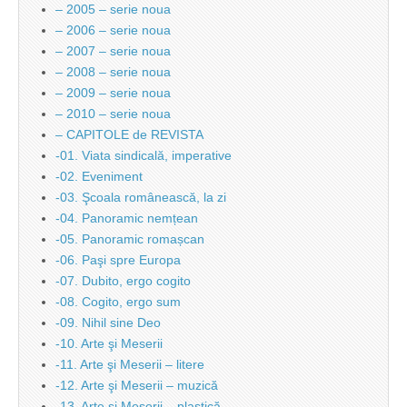
– 2005 – serie noua
– 2006 – serie noua
– 2007 – serie noua
– 2008 – serie noua
– 2009 – serie noua
– 2010 – serie noua
– CAPITOLE de REVISTA
-01. Viata sindicală, imperative
-02. Eveniment
-03. Şcoala românească, la zi
-04. Panoramic nemțean
-05. Panoramic romașcan
-06. Paşi spre Europa
-07. Dubito, ergo cogito
-08. Cogito, ergo sum
-09. Nihil sine Deo
-10. Arte şi Meserii
-11. Arte şi Meserii – litere
-12. Arte şi Meserii – muzică
-13. Arte şi Meserii – plastică