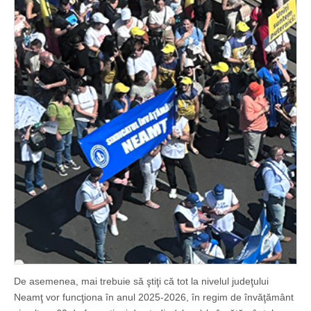
De asemenea, mai trebuie să ştiţi că tot la nivelul judeţului
Neamţ vor funcţiona în anul 2025-2026, în regim de învăţământ