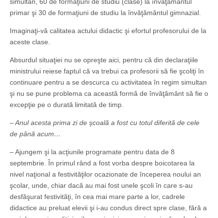
simultan, 60 de formaţiuni de studiu (clase) la învăţământul
primar şi 30 de formaţiuni de studiu la învăţământul gimnazial.
Imaginaţi-vă calitatea actului didactic şi efortul profesorului de la
aceste clase.
Absurdul situaţiei nu se opreşte aici, pentru că din declaraţiile
ministrului reiese faptul că va trebui ca profesorii să fie şcoliţi în
continuare pentru a se descurca cu activitatea în regim simultan
şi nu se pune problema ca această formă de învăţământ să fie o
excepţie pe o durată limitată de timp.
– Anul acesta prima zi de şcoală a fost cu totul diferită de cele
de până acum…
– Ajungem şi la acţiunile programate pentru data de 8
septembrie. În primul rând a fost vorba despre boicotarea la
nivel naţional a festivităţilor ocazionate de începerea noului an
şcolar, unde, chiar dacă au mai fost unele şcoli în care s-au
desfăşurat festivităţi, în cea mai mare parte a lor, cadrele
didactice au preluat elevii şi i-au condus direct spre clase, fără a