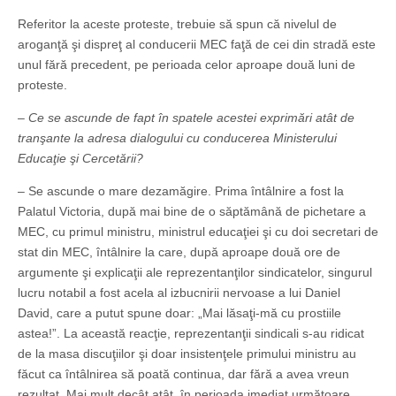
Referitor la aceste proteste, trebuie să spun că nivelul de
aroganţă şi dispreţ al conducerii MEC faţă de cei din stradă este
unul fără precedent, pe perioada celor aproape două luni de
proteste.
– Ce se ascunde de fapt în spatele acestei exprimări atât de
tranşante la adresa dialogului cu conducerea Ministerului
Educaţie şi Cercetării?
– Se ascunde o mare dezamăgire. Prima întâlnire a fost la
Palatul Victoria, după mai bine de o săptămână de pichetare a
MEC, cu primul ministru, ministrul educaţiei şi cu doi secretari de
stat din MEC, întâlnire la care, după aproape două ore de
argumente şi explicaţii ale reprezentanţilor sindicatelor, singurul
lucru notabil a fost acela al izbucnirii nervoase a lui Daniel
David, care a putut spune doar: „Mai lăsaţi-mă cu prostiile
astea!”. La această reacţie, reprezentanţii sindicali s-au ridicat
de la masa discuţiilor şi doar insistenţele primului ministru au
făcut ca întâlnirea să poată continua, dar fără a avea vreun
rezultat. Mai mult decât atât, în perioada imediat următoare,