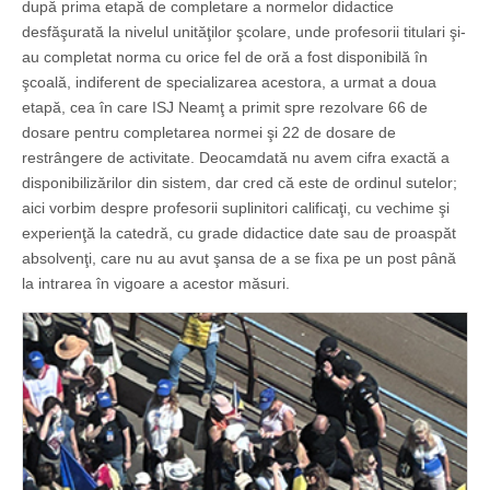
după prima etapă de completare a normelor didactice
desfăşurată la nivelul unităţilor şcolare, unde profesorii titulari şi-
au completat norma cu orice fel de oră a fost disponibilă în
şcoală, indiferent de specializarea acestora, a urmat a doua
etapă, cea în care ISJ Neamţ a primit spre rezolvare 66 de
dosare pentru completarea normei şi 22 de dosare de
restrângere de activitate. Deocamdată nu avem cifra exactă a
disponibilizărilor din sistem, dar cred că este de ordinul sutelor;
aici vorbim despre profesorii suplinitori calificaţi, cu vechime şi
experienţă la catedră, cu grade didactice date sau de proaspăt
absolvenţi, care nu au avut şansa de a se fixa pe un post până
la intrarea în vigoare a acestor măsuri.