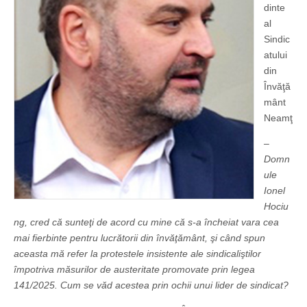
dinte
al
Sindic
atului
din
Învăţă
mânt
Neamţ
–
Domn
ule
Ionel
Hociu
ng, cred că sunteţi de acord cu mine că s-a încheiat vara cea
mai fierbinte pentru lucrătorii din învăţământ, şi când spun
aceasta mă refer la protestele insistente ale sindicaliştilor
împotriva măsurilor de austeritate promovate prin legea
141/2025. Cum se văd acestea prin ochii unui lider de sindicat?