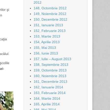
2012
148, Octombrie 2012
ilor şi
149, Noiembrie 2012
în
150, Decembrie 2012
151, Ianuarie 2013
152, Februarie 2013
153, Martie 2013
caţia
154, Aprilie 2013
155, Mai 2013
156, Iunie 2013
scălul.
157, Iulie – August 2013
şcolile
158, Septembrie 2013
ai-
159, Octombrie 2013
160, Noiembrie 2013
161, Decembrie 2013
162, Ianuarie 2014
163, Februarie 2014
164, Martie 2014
165, Aprilie 2014
166, Mai 2014