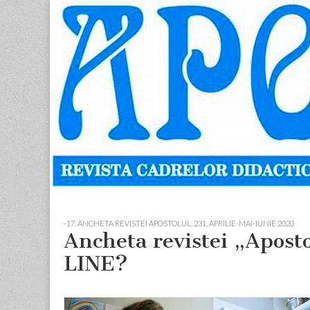
Apostolul
Revista
cadrelor
didactice
din
judetul
Neamt
Skip
Main
to
menu
-17. ANCHETA REVISTEI APOSTOLUL
,
231, APRILIE-MAI-IUNIE 2020
content
Ancheta revistei „Apost
LINE?