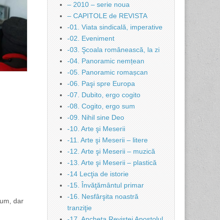
– 2010 – serie noua
– CAPITOLE de REVISTA
-01. Viata sindicală, imperative
-02. Eveniment
-03. Şcoala românească, la zi
-04. Panoramic nemțean
-05. Panoramic romașcan
-06. Paşi spre Europa
-07. Dubito, ergo cogito
-08. Cogito, ergo sum
-09. Nihil sine Deo
-10. Arte şi Meserii
-11. Arte şi Meserii – litere
-12. Arte şi Meserii – muzică
-13. Arte şi Meserii – plastică
-14 Lecţia de istorie
-15. Învăţământul primar
-16. Nesfârşita noastră
cum, dar
tranziţie
-17. Ancheta Revistei Apostolul