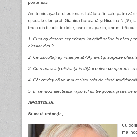
poate auzi.
Am trimis aşadar chestionarul alăturat în cele patru zări 
speciale dlor. prof. Gianina Buruiană şi Niculina Niţă!), iar
trase din titlurile textelor, care ne aparţin, dar nu trădeaz
1. Cum aţi descrie experienţa învăţării online la nivel pers
elevilor dvs.?
2. Ce dificultăţi aţi întâmpinat? Aţi avut şi surprize plăcu
3. Cum apreciaţi eficienţa învăţării online comparativ cu c
4. Cât credeţi că va mai rezista sala de clasă tradiţională 
5. În ce mod afectează raportul dintre şcoală şi familie no
APOSTOLUL
Stimată redacţie,
Cu dori
mă îndo