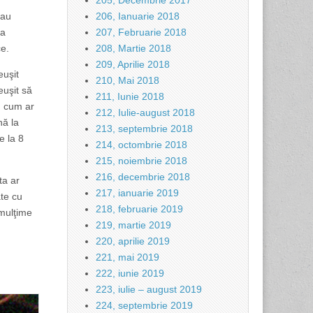
205, Decembrie 2017
tau
206, Ianuarie 2018
ca
207, Februarie 2018
ce.
208, Martie 2018
209, Aprilie 2018
euşit
210, Mai 2018
euşit să
211, Iunie 2018
, cum ar
212, Iulie-august 2018
nă la
213, septembrie 2018
e la 8
214, octombrie 2018
215, noiembrie 2018
216, decembrie 2018
ta ar
217, ianuarie 2019
ate cu
218, februarie 2019
 mulţime
219, martie 2019
220, aprilie 2019
221, mai 2019
222, iunie 2019
223, iulie – august 2019
224, septembrie 2019