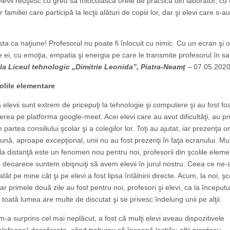
evii reuşesc cu greu să înlocuiască orele de practică din laborator, cu 
iliei care participă la lecţii alături de copiii lor, dar şi elevi care s-au
sta ca naţiune! Profesorul nu poate fi înlocuit cu nimic. Cu un ecran şi o
ei, cu emoţia, empatia şi energia pe care le transmite profesorul în sa
 la Liceul tehnologic „Dimitrie Leonida”, Piatra-Neamţ
– 07.05.2020
olile elementare
a elevii sunt extrem de pricepuţi la tehnologie şi computere şi au fost fo
iţierea pe platforma google-meet. Acei elevi care au avut dificultăţi, au pr
 partea consiliului şcolar şi a colegilor lor. Toţi au ajutat, iar prezenţa o
bună, aproape excepţional, unii nu au fost prezenţi în faţa ecranului. M
a distanţă este un fenomen nou pentru noi, profesorii din şcolile elem
ă, deoarece suntem obişnuiţi să avem elevii în jurul nostru. Ceea ce ne-
tât pe mine cât şi pe elevi a fost lipsa întâlnirii directe. Acum, la noi, ş
ar primele două zile au fost pentru noi, profesori şi elevi, ca la începutu
 toată lumea are multe de discutat şi se privesc îndelung unii pe alţii.
-a surprins cel mai neplăcut, a fost că mulţi elevi aveau dispozitivele