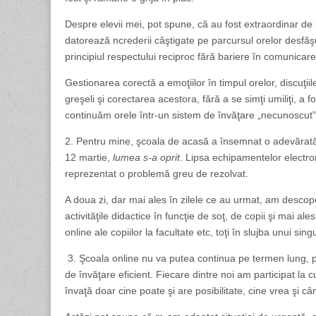
Despre elevii mei, pot spune, că au fost extraordinar de r
datorează ncrederii câştigate pe parcursul orelor desfăş
principiul respectului reciproc fără bariere în comunicare
Gestionarea corectă a emoţiilor în timpul orelor, discuţiil
greşeli şi corectarea acestora, fără a se simţi umiliţi, a 
continuăm orele într-un sistem de învăţare „necunoscut”
2. Pentru mine, şcoala de acasă a însemnat o adevărată 
12 martie,
lumea s-a oprit
. Lipsa echipamentelor electron
reprezentat o problemă greu de rezolvat.
A doua zi, dar mai ales în zilele ce au urmat, am descop
activităţile didactice în funcţie de soţ, de copii şi mai a
online ale copiilor la facultate etc, toţi în slujba unui si
3. Şcoala online nu va putea continua pe termen lung, po
de învăţare eficient. Fiecare dintre noi am participat la
învaţă doar cine poate şi are posibilitate, cine vrea şi c