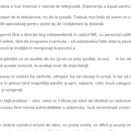
ânia a mai încercat o repriză de teleşcoală. Experienţa a eşuat pentru
nceput de la televiziune, nu de la şcoală. Trebuia mai întâi să avem un 
li specializaţi pentru acest tip de învăţământ la distanţă.
pornit fără o direcţie larg independentă în cadrul ME, cu personal califi
 online, fără de programe (curricula – că substantivul latin este la plural
sorii şi învăţătorii menţionaţi la punctul a.
st gândită ca un auxiliar de lux (şi tot ce este auxiliar, la noi) … în loc s
 de şcoala comună, la acelaşi nivel de importanţă.
veau în vedere ba vârfurile, olimpicii, ba cei rămaşi în urmă, în loc să 
 în primul rând majorităţii elevilor şi apoi, separat, celor două categori
 şi corigenţii.
în faţă profesor – elev, ceea ce îi făcea pe elevi să rămână cu nedumeri
ceasta fiind marea vulnerabilitate a sistemului, încă nerezolvată corect 
n vedere numărul enorm de elevi, nu poate exista, un dificil şi scump m