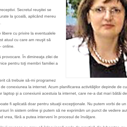
eceptivi. Secretul reuşitei se
urate la şcoală, aplicând mereu
.
e libere cu privire la eventualele
fost atuul cu care am reuşit să
- online.
provocare. În dimineaţa zilei de
ice pentru toţi membri familiei a
erit că trebuie să-mi programez
les de conexiunea la internet. Acum planificarea activităţilor depinde de cu
ngur laptop şi a conexiunii acestuia la internet, care ne-a dat mari bătăi d
ate fi aplicată doar pentru situaţii excepţionale. Nu putem vorbi de un
 cursuri în sistem online şi putem să ne exprimăm un punct de vedere aut
ând vrea, fără a putea interveni în procesul de învăţare.