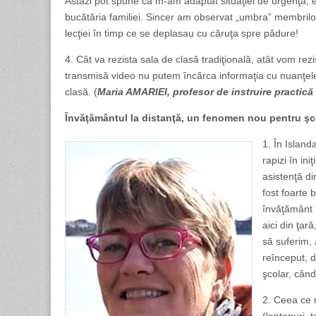
Astăzi pot spune că m-am adaptat situaţiei de urgenţă, el
bucătăria familiei. Sincer am observat „umbra” membrilor fam
lecţiei în timp ce se deplasau cu căruţa spre pădure!
4. Cât va rezista sala de clasă tradiţională, atât vom rezi
transmisă video nu putem încărca informaţia cu nuanţele 
clasă. (
Maria AMARIEI, profesor de instruire practică
Învăţământul la distanţă, un fenomen nou pentru şc
1. În Island
rapizi în in
asistenţă din
fost foarte 
învăţământ l
aici din ţar
să suferim, a
reînceput, d
şcolar, când
2. Ceea ce m