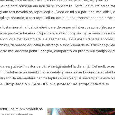
telefoane) descărcate, când trebuiau să înceapă lecţiile; alţii pierdeau
după care reuşeau din nou să se cone­c­teze. Astfel, de multe ori se ra
şi am fost nevoită să repet lecţiile. Ceea ce mi s-a părut cel mai dificil, 
ştiinţe naturale, a fost faptul că nu am putut să transmit aspecte practi
 fost minunat, a fost că elevii care deranjau şi întrerupeau lecţiile, au r
 să păstreze tăcerea. Copiii care au fost conştiincioşi şi muncitori au r
arcinilor a fost exemplară. De asemenea, unii elevi cu diverse anomalii
bicei, deoarece educaţia la distanţă a fost numai de la 9 dimineaţa pâ
este mai adecvat pentru aceştia, comparativ cu programul tradiţional d
luarea ştafetei în viitor de către învăţământul la distanţă. Cel mult, aces
 individul este un membru al societăţii şi vrea să se bucure de solidarit
 din şcolile elementare pentru faptul că în colegii şi universităţi există o
ă. (
Árný Jóna STEFÁNSDÓTTIR, profesor de ştiinţe naturale la
 pentru că m-am străduit să
i aveam ca prieteni pe