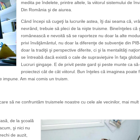
medita pe îndelete, printre altele, la viitorul sistemului de î
Din România şi de aiurea.
Când începi să cugeţi la lucrurile astea, îţi dai seama că, vr
nevrând, trebuie să pleci de la nişte truisme. Bineînţeles că
românească e nevoită să se raporteze nu doar la alte modur
privi învăţământul, nu doar la diferenţe de subvenţie din PIB-
doar la tradiţii şi perspective diferite, ci şi la mentalităţi naţi
se întreabă dacă există o cale de supravieţuire în faţa global
Lucruri gingaşe. E de privit peste gard şi peste munte ca să-
proiectezi cât de cât viitorul. Bun înţeles că imaginea poate f
 se impune. Am mai comis un truism.
n care să ne confruntăm truismele noastre cu cele ale vecinilor, mai mul
lasă, de la şcoală
acum, şi nici nu
rechi de auzit,