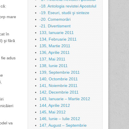
 că:
-18. Antologia revistei Apostolul
-19. Eseuri, studii şi sinteze
corp mare
-20. Comemorări
-21. Divertisment
133, Ianuarie 2011
cat în
134, Februarie 2011
) şi fără
135, Martie 2011
136, Aprilie 2011
ă fie adus
137, Mai 2011
138, Iunie 2011
139, Septembrie 2011
se
140, Octombrie 2011
i,
141, Noiembrie 2011
142, Decembrie 2011
143, Ianuarie – Martie 2012
ri
144, Aprilie 2012
nicăieri
145, Mai 2012
146, Iunie – Iulie 2012
odel va
147, August – Septembrie