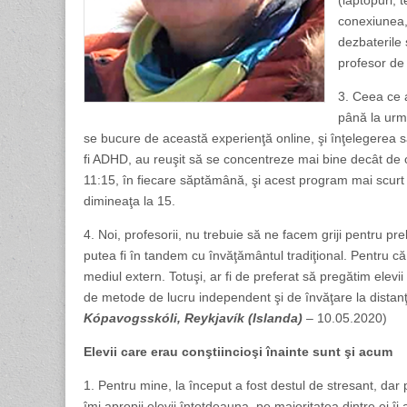
(laptopuri, 
conexiunea, 
dezbaterile 
profesor de 
3. Ceea ce a
până la urmă
se bucure de această experienţă online, şi înţelegerea s
fi ADHD, au reuşit să se concentreze mai bine decât de o
11:15, în fiecare săptămână, şi acest program mai scurt 
dimineaţa la 15.
4. Noi, profesorii, nu trebuie să ne facem griji pentru pre
putea fi în tandem cu învăţământul tradiţional. Pentru că
mediul extern. Totuşi, ar fi de preferat să pregătim elevii
de metode de lucru independent şi de învăţare la distanţ
Kópavogsskóli, Reykjavík (Islanda)
– 10.05.2020)
Elevii care erau conştiincioşi înainte sunt şi acum
1. Pentru mine, la început a fost destul de stresant, dar
îmi apropii elevii întotdeauna, pe majoritatea dintre ei î