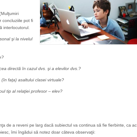
(Mulţumiri
 concluziile pot fi
ă interlocutorul.
onal şi la nivelul
te?
ea directă în cazul dvs. şi a elevilor dvs.?
(în faţa) asaltului clasei virtuale?
ul tip al relaţiei profesor – elev?
nţa de a reveni pe larg dacă subiectul va continua să fie fierbinte, ca a
iesc, îmi îngădui să notez doar câteva observaţii: