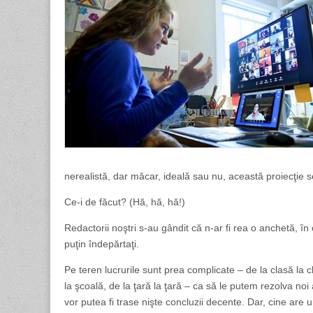
nerealistă, dar măcar, ideală sau nu, această proiecţie
Ce-i de făcut? (Hă, hă, hă!)
Redactorii noştri s-au gândit că n-ar fi rea o anchetă, î
puţin îndepărtaţi.
Pe teren lucrurile sunt prea complicate – de la clasă la c
la şcoală, de la ţară la ţară – ca să le putem rezolva noi 
vor putea fi trase nişte concluzii decente. Dar, cine are u