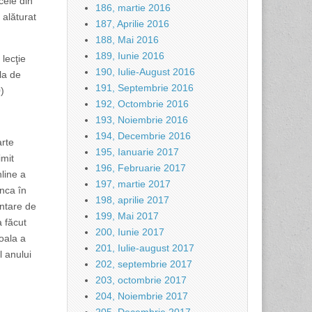
cele din
186, martie 2016
 alăturat
187, Aprilie 2016
188, Mai 2016
189, Iunie 2016
 lecţie
190, Iulie-August 2016
la de
191, Septembrie 2016
)
192, Octombrie 2016
193, Noiembrie 2016
194, Decembrie 2016
arte
195, Ianuarie 2017
imit
196, Februarie 2017
nline a
197, martie 2017
unca în
198, aprilie 2017
entare de
199, Mai 2017
a făcut
200, Iunie 2017
coala a
201, Iulie-august 2017
l anului
202, septembrie 2017
203, octombrie 2017
204, Noiembrie 2017