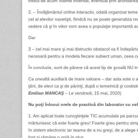
trebui de acum înainte inventat, eventual prin arondarea
2. – Învăţământul online interactiv, odată organizat temein
cel al elevilor navetişti, fiindcă nu se poate generaliza
vedere că şi în viitor vom avea o populaţie importantă a
Dar
3 – cel mai mare şi mai distructiv obstacol va fi îndepărt
necesară pentru a modela fiecare subiect uman, ceea ce mi
În concluzie, sunt de părere că acest tip de şcoală NU t
Ca unealtă auxiliară de mare valoare – dar asta este o al
ţării, de elevi ca şi de părinţi, după o temeinică şi costisi
Emilian MANCAŞ
–
Le vendredi, 15 mai, 2020)
Nu poţi înlocui orele de practică din laborator cu cel
1. Am aplicat toate cunoştinţele TIC acumulate pe parcursu
mărturisesc că este foarte greu! Foarte greu pentru si
în sistem electronic iar teama de a nu greşi, de a alege
fost şi rămâne o grijă în plus.