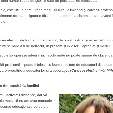
 unui număr redus de şcoli la câte un post local de teleşcoală.
ic, este util în primul rând mediului rural, eliminând şi calvarul profesor
 realmente şcoala obligatorie fără de un asemenea sistem la sate, având 
colo.
area elevului de formator, de mentor, de omul calificat şi înzestrat cu vo
 se pare a fi de netrecut, în prezent şi în viitorul apropiat şi mediu.
rebuie să opereze integral nici acolo unde nu poate ajunge de obicei da
tă problemă – poate fi folosit cu bune rezultate de educatorii din toate 
toare pregătire a educatorilor şi a populaţiei. (
Cu deosebită stimă, Mih
e din bucătăria familiei
l activităţii didactice, dar vă
mplu motiv că nu am avut manuale
 resurse educaţionale corecte a