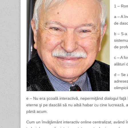
1 – Rom
a – A î
de dască
b – S-a 
sistemul
de profe
c – A fo
alături
d – Se a
adreseze
olimpicii
e – Nu era şcoală interactivă, nepermiţând dialogul faţă 
eterne şi pe dascăli să nu aibă habar cu cine lucrează, a
până acum.
Cum un învăţământ interactiv online centralizat, având î