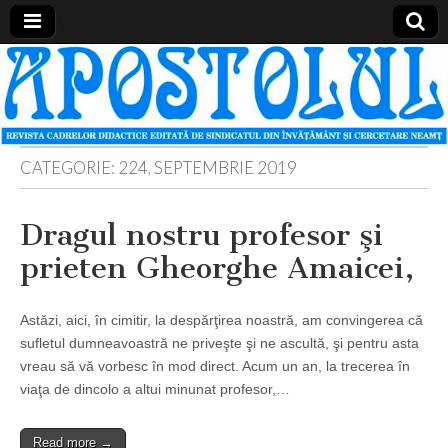
Apostolul
Revista
cadrelor
didactice
din
judetul
Neamt
CATEGORIE:
224, SEPTEMBRIE 2019
Dragul nostru profesor şi
prieten Gheorghe Amaicei,
Astăzi, aici, în cimitir, la despărţirea noastră, am convingerea că
sufletul dumneavoastră ne priveşte şi ne ascultă, şi pentru asta
vreau să vă vorbesc în mod direct. Acum un an, la trecerea în
viaţa de dincolo a altui minunat profesor,…
Read more →