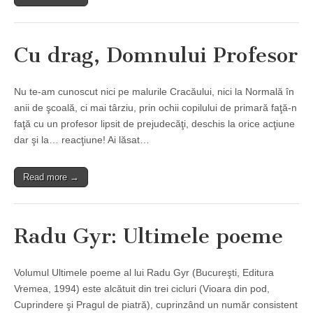
Cu drag, Domnului Profesor
Nu te-am cunoscut nici pe malurile Cracăului, nici la Normală în
anii de şcoală, ci mai târziu, prin ochii copilului de primară faţă-n
faţă cu un profesor lipsit de prejudecăţi, deschis la orice acţiune
dar şi la… reacţiune! Ai lăsat…
Read more →
Radu Gyr: Ultimele poeme
Volumul Ultimele poeme al lui Radu Gyr (Bucureşti, Editura
Vremea, 1994) este alcătuit din trei cicluri (Vioara din pod,
Cuprindere şi Pragul de piatră), cuprinzând un număr consistent