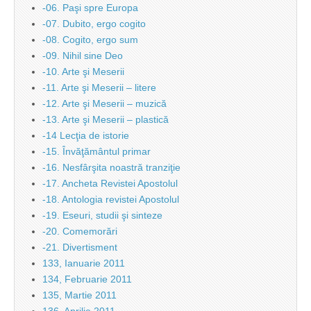
-06. Paşi spre Europa
-07. Dubito, ergo cogito
-08. Cogito, ergo sum
-09. Nihil sine Deo
-10. Arte şi Meserii
-11. Arte şi Meserii – litere
-12. Arte şi Meserii – muzică
-13. Arte şi Meserii – plastică
-14 Lecţia de istorie
-15. Învăţământul primar
-16. Nesfârşita noastră tranziţie
-17. Ancheta Revistei Apostolul
-18. Antologia revistei Apostolul
-19. Eseuri, studii şi sinteze
-20. Comemorări
-21. Divertisment
133, Ianuarie 2011
134, Februarie 2011
135, Martie 2011