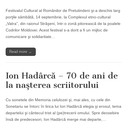
Festivalul Cultural al Românilor de Pretutindeni şi-a deschis larg
porţile sâmbătă, 14 septembrie, la Complexul etno-cultural
„Vatra”, din raionul Străşeni, într-o zonă pitorească de la poalele
Codrilor Moldovei. Acest festival s-a dorit a fi un mijloc de
comunicare şi solidaritate…
Read more →
Ion Hadârcă – 70 de ani de
la naşterea scriitorului
Cu sonetele din Memoria celulozei şi, mai ales, cu cele din
Sonetariu se întorc în lirica lui Ion Hadârcă elegia şi erosul, tema
departelui şi cântecul trist al (pe)trecerii omului. Spre deosebire
însă de predecesori, Ion Hadârcă merge mai departe,…