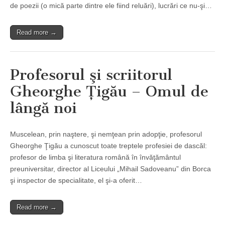
de poezii (o mică parte dintre ele fiind reluări), lucrări ce nu-şi…
Read more →
Profesorul şi scriitorul
Gheorghe Ţigău – Omul de
lângă noi
Muscelean, prin naştere, şi nemţean prin adopţie, profesorul
Gheorghe Ţigău a cunoscut toate treptele profesiei de dascăl:
profesor de limba şi literatura română în învăţământul
preuniversitar, director al Liceului „Mihail Sadoveanu” din Borca
şi inspector de specialitate, el şi-a oferit…
Read more →