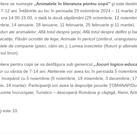
eliere se numeşte
„Animalele în literatura pentru copii”
şi este desti
e 7-12 ani. Întâlnirile au loc în perioada 29 octombrie 2024 – 11 martie 
la ora 14.00-15.00, o dată la două săptămâni (29 octombrie, 12 noiembr
rie, 14 ianuarie, 28 ianuarie, 11 februarie, 25 februarie şi 11 martie)
uri ale animalelor; Află totul despre şerpi; Află totul despre delfini şi b
acatiţe; Păsări ocrotite de lege; Animale în pericol
(zimbrul, urangutanul,
lele de companie
(pisici, câini etc.);
Lumea insectelor
(fluturii şi albinel
sul brun).
eliere pentru copii se va desfăşura sub genericul
„Jocuri logico-educa
lor cu vârsta de 7-14 ani. Atelierele vor avea loc în perioada 5 noiembr
00, începând cu 5 noiembrie (5 noiembrie, 19 noiembrie, 3 decembrie, 17
ie, 18 martie). Participanţii vor avea la dispoziţie jocurile ŢOMANAP/Du
vinte încrucişate; Turistico – descoperă România şi câştigă; Remi; Acti
i este 10.