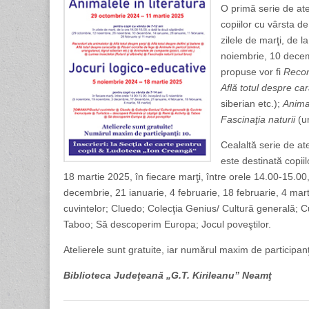
O primă serie de at
copiilor cu vârsta d
zilele de marţi, de 
noiembrie, 10 decemb
propuse vor fi
Record
Află totul despre car
siberian etc.);
Anima
Fascinaţia naturii
(ur
Cealaltă serie de at
este destinată copii
18 martie 2025, în fiecare marţi, între orele 14.00-15.
decembrie, 21 ianuarie, 4 februarie, 18 februarie, 4 mart
cuvintelor; Cluedo; Colecţia Genius/ Cultură generală; Cu
Taboo; Să descoperim Europa; Jocul poveştilor.
Atelierele sunt gratuite, iar numărul maxim de participanţ
Biblioteca Judeţeană „G.T. Kirileanu” Neamţ