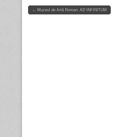
Post
← Muzeul de Artă Roman: AD INFINITUM
navigation