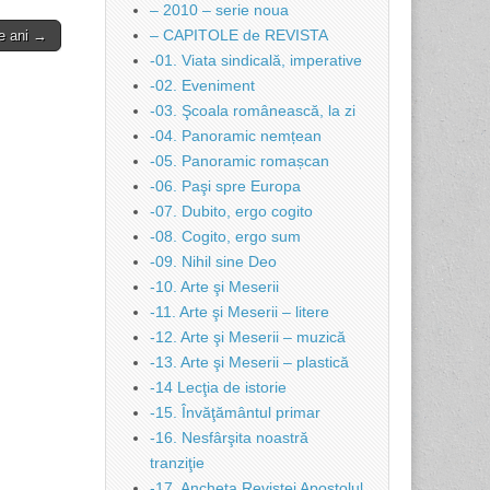
– 2010 – serie noua
– CAPITOLE de REVISTA
de ani →
-01. Viata sindicală, imperative
-02. Eveniment
-03. Şcoala românească, la zi
-04. Panoramic nemțean
-05. Panoramic romașcan
-06. Paşi spre Europa
-07. Dubito, ergo cogito
-08. Cogito, ergo sum
-09. Nihil sine Deo
-10. Arte şi Meserii
-11. Arte şi Meserii – litere
-12. Arte şi Meserii – muzică
-13. Arte şi Meserii – plastică
-14 Lecţia de istorie
-15. Învăţământul primar
-16. Nesfârşita noastră
tranziţie
-17. Ancheta Revistei Apostolul