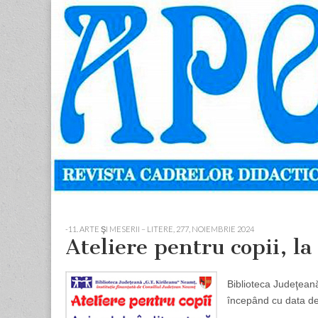
Apostolul
Revista
cadrelor
didactice
din
judetul
Neamt
Skip
Main
to
menu
-11. ARTE ŞI MESERII – LITERE
,
277, NOIEMBRIE 2024
content
Ateliere pentru copii, la
Biblioteca Judeţeană
începând cu data de