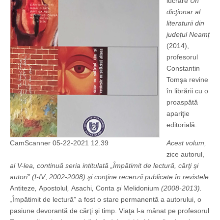
lucrare
Un
dicţionar al
literaturii din
judeţul Neamţ
(2014),
profesorul
Constantin
Tomşa revine
în librării cu o
proaspătă
apariţie
editorială.
CamScanner 05-22-2021 12.39
Acest volum,
zice autorul,
al V-lea, continuă seria intitulată „Împătimit de lectură, cărţi şi
autori” (I-IV
,
2002-2008) şi conţine recenzii publicate în revistele
Antiteze
,
Apostolul
,
Asachi
,
Conta
şi
Melidonium
(2008-2013).
„
Împătimit de lectură” a fost o stare permanentă a autorului, o
pasiune devorantă de cărţi şi timp. Viaţa l-a mânat pe profesorul