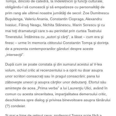
Tomşa, dincolo de catedră, la îndeletniciri şi funcţii culturale,
obligându-l să cunoască şi să empatizeze cu personalităţi de
prim rang ale ultimei noastre jumătăţi de secol: Zoe Dumitrescu
Buşulenga, Valeriu Anania, Constantin Ciopraga, Alexandru
Ivasiuc, Fănuş Neagu, Nichita Stănescu, Marin Sorescu şi cu
mai toţi dramaturgii care s-au perindat prin curtea Teatrului
Tineretului. Întâlnirea cu „autori şi cărţi”, a lăsat – cum era şi
firesc – urme în memoria cititorului Constantin Tomşa şi dorinţa
de a prezenta contemporanilor gânduri despre aceste
„intersecţii”.
După cum se poate constata şi din sumarul acestui al V-lea
volum, ochiul critic al recenzentului s-a oprit nu doar asupra
unor scriitori consacraţi sau în pragul consacrării; pana lui
zăboveşte uneori şi asupra cărţilor unor debutanţi. Efortul său
aminteşte de acea „Prima verba” a lui Laurenţiu Ulici, având în
comun cu acesta sinceritatea, imparţialitatea demersului critic,
deschiderea spre dialog şi privirea binevoitoare asupra tânărului
(?) condeier.
Şi mai e bine de reţinut ceva: profesorul Tomşa scrie fără a