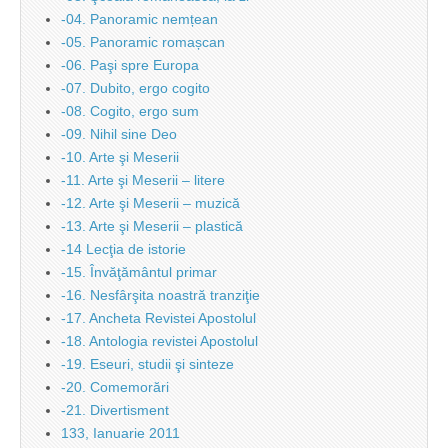
-04. Panoramic nemțean
-05. Panoramic romașcan
-06. Paşi spre Europa
-07. Dubito, ergo cogito
-08. Cogito, ergo sum
-09. Nihil sine Deo
-10. Arte şi Meserii
-11. Arte şi Meserii – litere
-12. Arte şi Meserii – muzică
-13. Arte şi Meserii – plastică
-14 Lecţia de istorie
-15. Învăţământul primar
-16. Nesfârşita noastră tranziţie
-17. Ancheta Revistei Apostolul
-18. Antologia revistei Apostolul
-19. Eseuri, studii şi sinteze
-20. Comemorări
-21. Divertisment
133, Ianuarie 2011