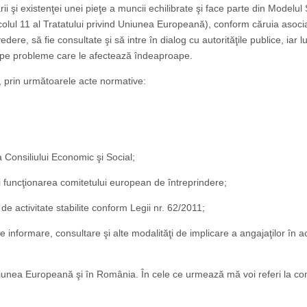
 şi existenţei unei pieţe a muncii echilibrate şi face parte din Modelul 
icolul 11 al Tratatului privind Uniunea Europeană), conform căruia asocia
re, să fie consultate şi să intre în dialog cu autorităţile publice, iar lu
lor pe probleme care le afectează îndeaproape.
l, prin următoarele acte normative:
 Consiliului Economic şi Social;
i funcţionarea comitetului european de întreprindere;
 activitate stabilite conform Legii nr. 62/2011;
informare, consultare şi alte modalităţi de implicare a angajaţilor în ac
Uniunea Europeană şi în România. În cele ce urmează mă voi referi la com