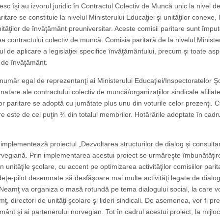
sc îşi au izvorul juridic în Contractul Colectiv de Muncă unic la nivel d
tare se constituie la nivelul Ministerului Educaţiei şi unităţilor conexe, l
ităţilor de învăţământ preuniversitar. Aceste comisii paritare sunt împut
a contractului colectiv de muncă. Comisia paritară de la nivelul Ministe
ul de aplicare a legislaţiei specifice învăţământului, precum şi toate as
 de învăţământ.
n număr egal de reprezentanţi ai Ministerului Educaţiei/Inspectoratelor Ş
mnatare ale contractului colectiv de muncă/organizaţiilor sindicale afiliat
or paritare se adoptă cu jumătate plus unu din voturile celor prezenţi.
e este de cel puţin ¾ din totalul membrilor. Hotărârile adoptate în cadr
 implementează proiectul „Dezvoltarea structurilor de dialog şi consulta
e norvegiană. Prin implementarea acestui proiect se urmăreşte îmbunătăţir
 în unităţile şcolare, cu accent pe optimizarea activităţilor comisiilor parit
deţe-pilot desemnate să desfăşoare mai multe activităţi legate de dialog
 Neamţ va organiza o masă rotundă pe tema dialogului social, la care v
, directori de unităţi şcolare şi lideri sindicali. De asemenea, vor fi pre
ânt şi ai partenerului norvegian. Tot în cadrul acestui proiect, la mijlocu