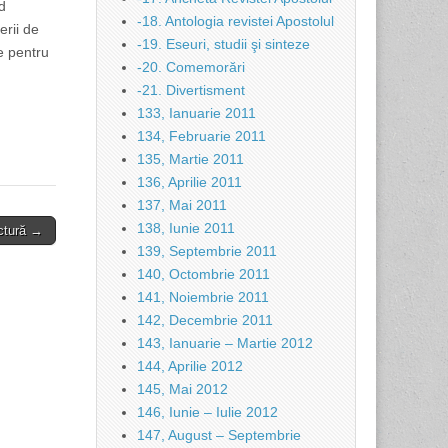
d
-18. Antologia revistei Apostolul
erii de
-19. Eseuri, studii şi sinteze
e pentru
-20. Comemorări
-21. Divertisment
133, Ianuarie 2011
134, Februarie 2011
135, Martie 2011
136, Aprilie 2011
137, Mai 2011
138, Iunie 2011
ctură →
139, Septembrie 2011
140, Octombrie 2011
141, Noiembrie 2011
142, Decembrie 2011
143, Ianuarie – Martie 2012
144, Aprilie 2012
145, Mai 2012
146, Iunie – Iulie 2012
147, August – Septembrie