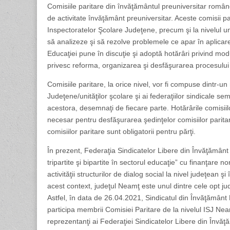
Comisiile paritare din învăţământul preuniversitar române
de activitate învăţământ preuniversitar. Aceste comisii pari
Inspectoratelor Şcolare Judeţene, precum şi la nivelul un
să analizeze şi să rezolve problemele ce apar în aplicare
Educaţiei pune în discuţie şi adoptă hotărâri privind mod
privesc reforma, organizarea şi desfăşurarea procesului
Comisiile paritare, la orice nivel, vor fi compuse dintr-u
Judeţene/unităţilor şcolare şi ai federaţiilor sindicale se
acestora, desemnaţi de fiecare parte. Hotărârile comisiil
necesar pentru desfăşurarea şedinţelor comisiilor paritar
comisiilor paritare sunt obligatorii pentru părţi.
În prezent, Federaţia Sindicatelor Libere din Învăţământ
tripartite şi bipartite în sectorul educaţie” cu finanţar
activităţii structurilor de dialog social la nivel judeţean şi
acest context, judeţul Neamţ este unul dintre cele opt ju
Astfel, în data de 26.04.2021, Sindicatul din Învăţământ
participa membrii Comisiei Paritare de la nivelul ISJ Neamţ
reprezentanţi ai Federaţiei Sindicatelor Libere din Învăţăm