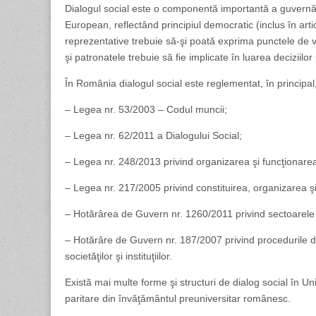
Dialogul social este o componentă importantă a guvernării
European, reflectând principiul democratic (inclus în art
reprezentative trebuie să-şi poată exprima punctele de vede
şi patronatele trebuie să fie implicate în luarea decizii
În România dialogul social este reglementat, în principa
– Legea nr. 53/2003 – Codul muncii;
– Legea nr. 62/2011 a Dialogului Social;
– Legea nr. 248/2013 privind organizarea şi funcţionarea
– Legea nr. 217/2005 privind constituirea, organizarea ş
– Hotărârea de Guvern nr. 1260/2011 privind sectoarele de
– Hotărâre de Guvern nr. 187/2007 privind procedurile de 
societăţilor şi instituţiilor.
Există mai multe forme şi structuri de dialog social în 
paritare din învăţământul preuniversitar românesc.