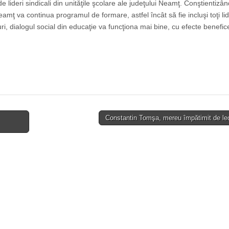
deri sindicali din unităţile şcolare ale judeţului Neamţ. Conştientizân
amţ va continua programul de formare, astfel încât să fie incluşi toţi lid
i, dialogul social din educaţie va funcţiona mai bine, cu efecte benefic
Constantin Tomşa, mereu împătimit de le