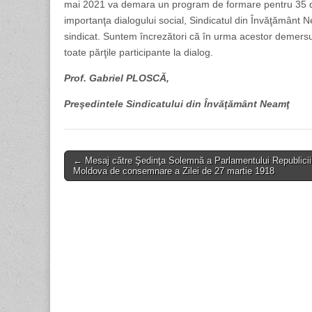
mai 2021 va demara un program de formare pentru 35 de li
importanţa dialogului social, Sindicatul din Învăţământ Ne
sindicat. Suntem încrezători că în urma acestor demersur
toate părţile participante la dialog.
Prof. Gabriel PLOSCĂ,
Preşedintele Sindicatului din Învăţământ Neamţ
Post
← Mesaj către Şedinţa Solemnă a Parlamentului Republicii
Moldova de consemnare a Zilei de 27 martie 1918
navigation