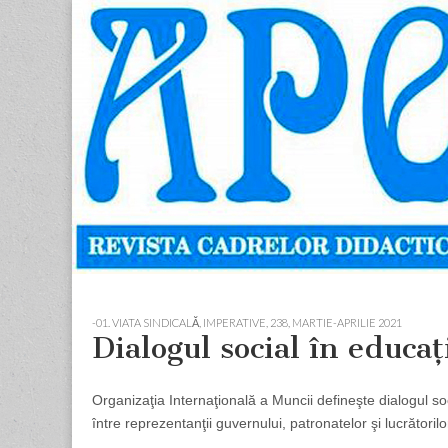
Apostolul
Revista
cadrelor
didactice
din
judetul
Neamt
Skip
Main
to
menu
-01. VIATA SINDICALĂ, IMPERATIVE
,
238, MARTIE-APRILIE 2021
content
Dialogul social în educaţ
Organizaţia Internaţională a Muncii defineşte dialogul soc
între reprezentanţii guvernului, patronatelor şi lucrători