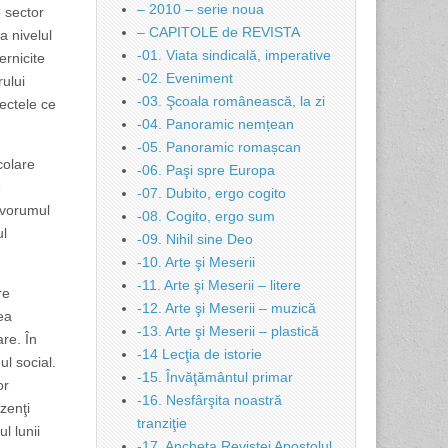
– 2010 – serie noua
e sector
– CAPITOLE de REVISTA
a nivelul
-01. Viata sindicală, imperative
ernicite
-02. Eveniment
rului
-03. Şcoala românească, la zi
pectele ce
-04. Panoramic nemțean
-05. Panoramic romașcan
colare
-06. Paşi spre Europa
e
-07. Dubito, ergo cogito
 Cvorumul
-08. Cogito, ergo sum
ul
-09. Nihil sine Deo
-10. Arte şi Meserii
-11. Arte şi Meserii – litere
re
-12. Arte şi Meserii – muzică
ea
-13. Arte şi Meserii – plastică
are. În
-14 Lecţia de istorie
ul social.
-15. Învăţământul primar
or
-16. Nesfârşita noastră
zenţi
tranziţie
l lunii
-17. Ancheta Revistei Apostolul