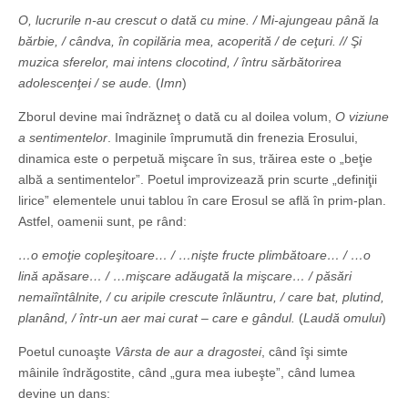
O, lucrurile n-au crescut o dată cu mine. / Mi-ajungeau până la
bărbie, / cândva, în copilăria mea, acoperită / de ceţuri. // Şi
muzica sferelor, mai intens clocotind, / întru sărbătorirea
adolescenţei / se aude.
(
Imn
)
Zborul devine mai îndrăzneţ o dată cu al doilea volum,
O viziune
a sentimentelor
. Imaginile împrumută din frenezia Erosului,
dinamica este o perpetuă mişcare în sus, trăirea este o „beţie
albă a sentimentelor”. Poetul improvizează prin scurte „definiţii
lirice” elementele unui tablou în care Erosul se află în prim-plan.
Astfel, oamenii sunt, pe rând:
…o emoţie copleşitoare… / …nişte fructe plimbătoare… / …o
lină apăsare… / …mişcare adăugată la mişcare… / păsări
nemaiîntâlnite, / cu aripile crescute înlăuntru, / care bat, plutind,
planând, / într-un aer mai curat – care e gândul.
(
Laudă omului
)
Poetul cunoaşte
Vârsta de aur a dragostei
, când îşi simte
mâinile îndrăgostite, când „gura mea iubeşte”, când lumea
devine un dans: