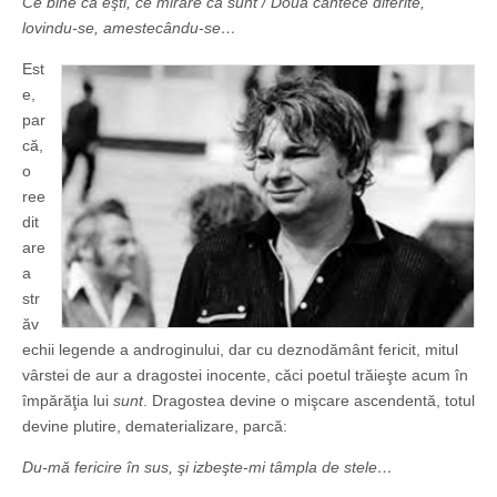
Ce bine că eşti, ce mirare că sunt / Două cântece diferite,
lovindu-se, amestecându-se…
Est
e,
par
că,
o
ree
dit
are
a
str
ăv
echii legende a androginului, dar cu deznodământ fericit, mitul
vârstei de aur a dragostei inocente, căci poetul trăieşte acum în
împărăţia lui
sunt
. Dragostea devine o mişcare ascendentă, totul
devine plutire, dematerializare, parcă:
Du-mă fericire în sus, şi izbeşte-mi tâmpla de stele…