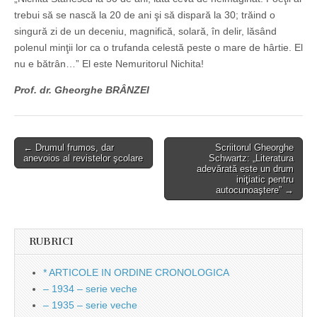
trebui să se nască la 20 de ani şi să dispară la 30; trăind o
singură zi de un deceniu, magnifică, solară, în delir, lăsând
polenul minţii lor ca o trufanda celestă peste o mare de hârtie. El
nu e bătrân…” El este Nemuritorul Nichita!
Prof. dr. Gheorghe BRÂNZEI
Post
← Drumul frumos, dar
Scriitorul Gheorghe
anevoios al revistelor şcolare
Schwartz: „Literatura
navigation
adevărată este un drum
iniţiatic pentru
autocunoaştere” →
RUBRICI
* ARTICOLE IN ORDINE CRONOLOGICA
– 1934 – serie veche
– 1935 – serie veche