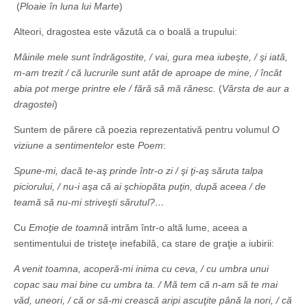
(
Ploaie în luna lui Marte
)
Alteori, dragostea este văzută ca o boală a trupului:
Mâinile mele sunt îndrăgostite, / vai, gura mea iubeşte, / şi iată,
m-am trezit / că lucrurile sunt atât de aproape de mine, / încât
abia pot merge printre ele / fără să mă rănesc.
(
Vârsta de aur a
dragostei
)
Suntem de părere că poezia reprezentativă pentru volumul
O
viziune a sentimentelor
este
Poem
:
Spune-mi, dacă te-aş prinde într-o zi / şi ţi-aş săruta talpa
piciorului, / nu-i aşa că ai şchiopăta puţin, după aceea / de
teamă să nu-mi striveşti sărutul?…
Cu
Emoţie de toamnă
intrăm într-o altă lume, aceea a
sentimentului de tristeţe inefabilă, ca stare de graţie a iubirii:
A venit toamna, acoperă-mi inima cu ceva, / cu umbra unui
copac sau mai bine cu umbra ta. / Mă tem că n-am să te mai
văd, uneori, / că or să-mi crească aripi ascuţite până la nori, / că