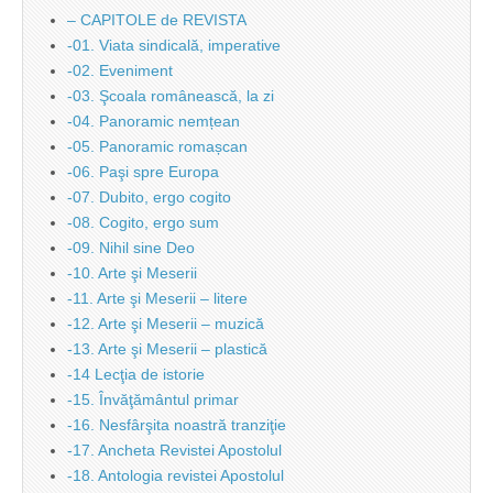
– CAPITOLE de REVISTA
-01. Viata sindicală, imperative
-02. Eveniment
-03. Şcoala românească, la zi
-04. Panoramic nemțean
-05. Panoramic romașcan
-06. Paşi spre Europa
-07. Dubito, ergo cogito
-08. Cogito, ergo sum
-09. Nihil sine Deo
-10. Arte şi Meserii
-11. Arte şi Meserii – litere
-12. Arte şi Meserii – muzică
-13. Arte şi Meserii – plastică
-14 Lecţia de istorie
-15. Învăţământul primar
-16. Nesfârşita noastră tranziţie
-17. Ancheta Revistei Apostolul
-18. Antologia revistei Apostolul