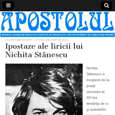
Apostolul
Revista
cadrelor
didactice
din
judetul
-11. ARTE ŞI MESERII – LITERE
,
248, MARTIE 2022
Neamt
Ipostaze ale liricii lui
Nichita Stănescu
Nichita
Stănescu a
moştenit de la
poeţii
secolului al
XX-lea
tendinţa de a-
şi autodefini