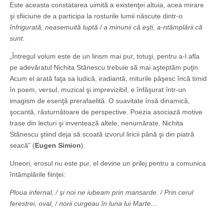
Este aceasta constatarea uimită a existenţei altuia, acea mirare
şi sfiiciune de a participa la rosturile lumii născute dintr-o
înfrigurată, neasemuită luptă / a minunii că eşti, a-ntâmplării că
sunt
.
„Întregul volum este de un lirism mai pur, totuşi, pentru a-l afla
pe adevăratul Nichita Stănescu trebuie să mai aşteptăm puţin.
Acum el arată faţa sa ludică, iradiantă, miturile păşesc încă timid
în poem, versul, muzical şi imprevizibil, e înfăşurat într-un
imagism de esenţă prerafaelită. O suavitate însă dinamică,
şocantă, răsturnătoare de perspective. Poezia asociază motive
trase din lecturi şi inventează altele, nenumărate, Nichita
Stănescu ştiind deja să scoată izvorul liricii până şi din piatră
seacă” (
Eugen Simion
).
Uneori, erosul nu este pur, el devine un prilej pentru a comunica
întâmplările fiinţei:
Ploua infernal, / şi noi ne iubeam prin mansarde. / Prin cerul
ferestrei, oval, / norii curgeau în luna lui Marte…