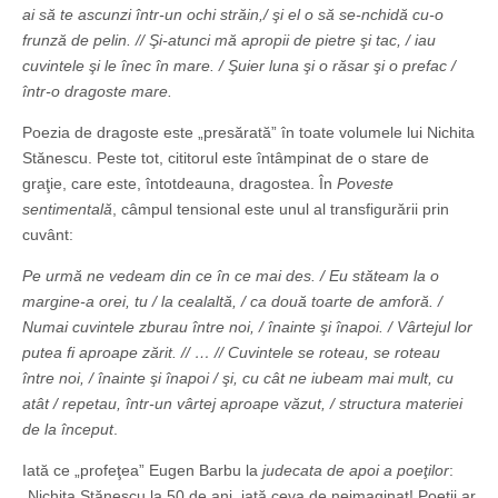
ai să te ascunzi într-un ochi străin,/ şi el o să se-nchidă cu-o
frunză de pelin. // Şi-atunci mă apropii de pietre şi tac, / iau
cuvintele şi le înec în mare. / Şuier luna şi o răsar şi o prefac /
într-o dragoste mare.
Poezia de dragoste este „presărată” în toate volumele lui Nichita
Stănescu. Peste tot, cititorul este întâmpinat de o stare de
graţie, care este, întotdeauna, dragostea. În
Poveste
sentimentală
, câmpul tensional este unul al transfigurării prin
cuvânt:
Pe urmă ne vedeam din ce în ce mai des. / Eu stăteam la o
margine-a orei, tu / la cealaltă, / ca două toarte de amforă. /
Numai cuvintele zburau între noi, / înainte şi înapoi. / Vârtejul lor
putea fi aproape zărit. // … // Cuvintele se roteau, se roteau
între noi, / înainte şi înapoi / şi, cu cât ne iubeam mai mult, cu
atât / repetau, într-un vârtej aproape văzut, / structura materiei
de la început
.
Iată ce „profeţea” Eugen Barbu la
judecata de apoi a poeţilor
:
„Nichita Stănescu la 50 de ani, iată ceva de neimaginat! Poeţii ar