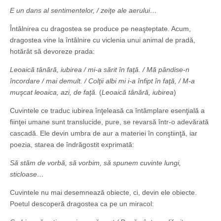
E un dans al sentimentelor, / zeiţe ale aerului…
Întâlnirea cu dragostea se produce pe neaşteptate. Acum,
dragostea vine la întâlnire cu viclenia unui animal de pradă,
hotărât să devoreze prada:
Leoaică tânără, iubirea / mi-a sărit în faţă. / Mă pândise-n
încordare / mai demult. / Colţii albi mi i-a înfipt în faţă, / M-a
muşcat leoaica, azi, de faţă.
(
Leoaică tânără, iubirea
)
Cuvintele ce traduc iubirea înţeleasă ca întâmplare esenţială a
fiinţei umane sunt translucide, pure, se revarsă într-o adevărată
cascadă. Ele devin umbra de aur a materiei în conştiinţă, iar
poezia, starea de îndrăgostit exprimată:
Să stăm de vorbă, să vorbim, să spunem cuvinte lungi,
sticloase…
Cuvintele nu mai desemnează obiecte, ci, devin ele obiecte.
Poetul descoperă dragostea ca pe un miracol: