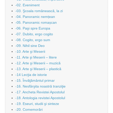
-02. Eveniment
-03. Şcoala românească, la zi
-04. Panoramic nemțean
-05. Panoramic romașcan
-06. Paşi spre Europa
-07. Dubito, ergo cogito
-08. Cogito, ergo sum
-09. Nihil sine Deo
-10. Arte şi Meserii
-11. Arte şi Meserii – litere
-12. Arte şi Meserii – muzică
-13. Arte şi Meserii – plastică
-14 Lecţia de istorie
-15. Învăţământul primar
-16. Nesfârşita noastră tranziţie
-17. Ancheta Revistei Apostolul
-18. Antologia revistei Apostolul
-19. Eseuri, studii şi sinteze
-20. Comemorări