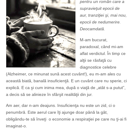
pentru un român care a
supravieţuit epocii de
aur, tranziţiei şi, mai nou,
epocii de nedumerire.
Deocamdată.
M-am bucurat,
paradoxal, când mi-am
aflat verdictul. În timp ce
alţii se răsfaţă cu
diagnostice celebre
(Alzheimer, ce minunat sună acest cuvânt!), eu m-am ales cu
această biată, banală insuficienţă. E un cuvânt care nu sperie, ci
explică. E ca şi cum inima mea, după o viaţă de „atât s-a putut”,
a decis să se alinieze în sfârşit realităţii din jur.
Am aer, dar n-am deajuns. Insuficienţa nu este un zid, ci o
penumbră. Este aerul care îţi ajunge doar până la gât,
obligându-te să înveţi o economie a respiraţiei pe care nu ţi-ai fi
imaginat-o.