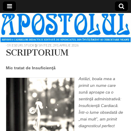
Apostolul
Revista
cadrelor
didactice
din
judetul
-19. ESEURI, STUDII ŞI SINTEZE
,
293, APRILIE 2026
Neamt
SCRIPTORIUM
Mic tratat de Insuficienţă
Astăzi, boala mea a
primit un nume care
sună aproape ca o
sentinţă administrativă:
Insuficienţă Cardiacă.
Într-o lume obsedată de
„mai mult”, am primit
diagnosticul perfect