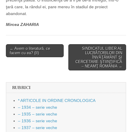
prezenţă palidă. O insuficienţă de a fi pe de-a întregul, într-o
ţară care, la rândul ei, pare mereu în stadiul de proiect
abandonat.
Mircea ZAHARIA
Post
← Avem o literatură, ce
SINDICATUL LIBER AL
facem cu ea? (II)
LUCRĂTORILOR DIN
navigation
ÎNVĂŢĂMÂNT ŞI
CERCETARE ŞTIINŢIFICĂ
– NEAMŢ ROMÂNIA →
RUBRICI
* ARTICOLE IN ORDINE CRONOLOGICA
– 1934 – serie veche
– 1935 – serie veche
– 1936 – serie veche
– 1937 – serie veche