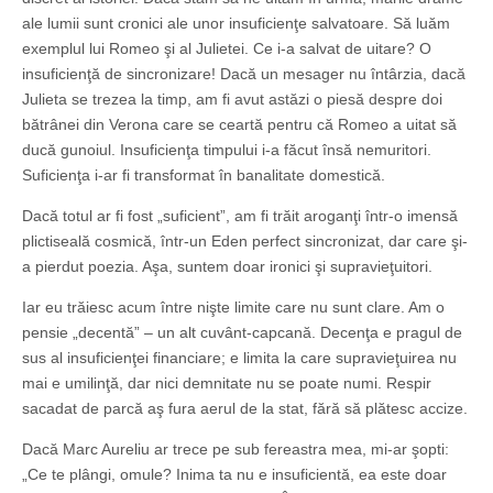
ale lumii sunt cronici ale unor insuficienţe salvatoare. Să luăm
exemplul lui Romeo şi al Julietei. Ce i-a salvat de uitare? O
insuficienţă de sincronizare! Dacă un mesager nu întârzia, dacă
Julieta se trezea la timp, am fi avut astăzi o piesă despre doi
bătrânei din Verona care se ceartă pentru că Romeo a uitat să
ducă gunoiul. Insuficienţa timpului i-a făcut însă nemuritori.
Suficienţa i-ar fi transformat în banalitate domestică.
Dacă totul ar fi fost „suficient”, am fi trăit aroganţi într-o imensă
plictiseală cosmică, într-un Eden perfect sincronizat, dar care şi-
a pierdut poezia. Aşa, suntem doar ironici şi supravieţuitori.
Iar eu trăiesc acum între nişte limite care nu sunt clare. Am o
pensie „decentă” – un alt cuvânt-capcană. Decenţa e pragul de
sus al insuficienţei financiare; e limita la care supravieţuirea nu
mai e umilinţă, dar nici demnitate nu se poate numi. Respir
sacadat de parcă aş fura aerul de la stat, fără să plătesc accize.
Dacă Marc Aureliu ar trece pe sub fereastra mea, mi-ar şopti:
„Ce te plângi, omule? Inima ta nu e insuficientă, ea este doar