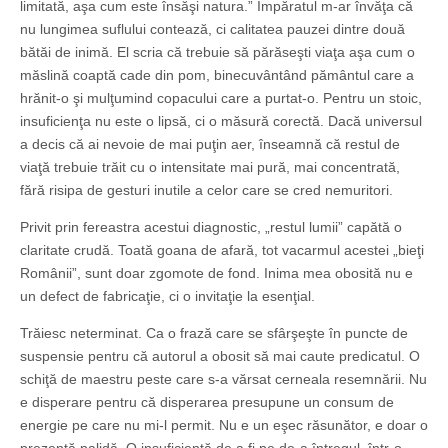
limitată, aşa cum este însăşi natura.” Împăratul m-ar învăţa că
nu lungimea suflului contează, ci calitatea pauzei dintre două
bătăi de inimă. El scria că trebuie să părăseşti viaţa aşa cum o
măslină coaptă cade din pom, binecuvântând pământul care a
hrănit-o şi mulţumind copacului care a purtat-o. Pentru un stoic,
insuficienţa nu este o lipsă, ci o măsură corectă. Dacă universul
a decis că ai nevoie de mai puţin aer, înseamnă că restul de
viaţă trebuie trăit cu o intensitate mai pură, mai concentrată,
fără risipa de gesturi inutile a celor care se cred nemuritori.
Privit prin fereastra acestui diagnostic, „restul lumii” capătă o
claritate crudă. Toată goana de afară, tot vacarmul acestei „bieţi
Românii”, sunt doar zgomote de fond. Inima mea obosită nu e
un defect de fabricaţie, ci o invitaţie la esenţial.
Trăiesc neterminat. Ca o frază care se sfârşeşte în puncte de
suspensie pentru că autorul a obosit să mai caute predicatul. O
schiţă de maestru peste care s-a vărsat cerneala resemnării. Nu
e disperare pentru că disperarea presupune un consum de
energie pe care nu mi-l permit. Nu e un eşec răsunător, e doar o