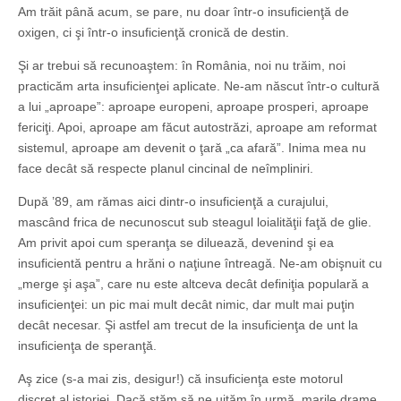
Am trăit până acum, se pare, nu doar într-o insuficienţă de
oxigen, ci şi într-o insuficienţă cronică de destin.
Şi ar trebui să recunoaştem: în România, noi nu trăim, noi
practicăm arta insuficienţei aplicate. Ne-am născut într-o cultură
a lui „aproape”: aproape europeni, aproape prosperi, aproape
fericiţi. Apoi, aproape am făcut autostrăzi, aproape am reformat
sistemul, aproape am devenit o ţară „ca afară”. Inima mea nu
face decât să respecte planul cincinal de neîmpliniri.
După ’89, am rămas aici dintr-o insuficienţă a curajului,
mascând frica de necunoscut sub steagul loialităţii faţă de glie.
Am privit apoi cum speranţa se diluează, devenind şi ea
insuficientă pentru a hrăni o naţiune întreagă. Ne-am obişnuit cu
„merge şi aşa”, care nu este altceva decât definiţia populară a
insuficienţei: un pic mai mult decât nimic, dar mult mai puţin
decât necesar. Şi astfel am trecut de la insuficienţa de unt la
insuficienţa de speranţă.
Aş zice (s-a mai zis, desigur!) că insuficienţa este motorul
discret al istoriei. Dacă stăm să ne uităm în urmă, marile drame