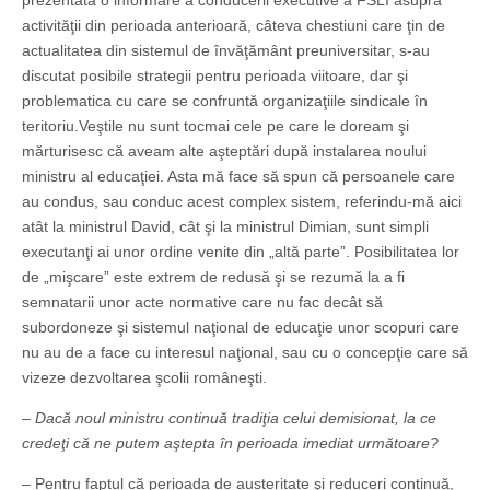
prezentată o informare a conducerii executive a FSLI asupra
activităţii din perioada anterioară, câteva chestiuni care ţin de
actualitatea din sistemul de învăţământ preuniversitar, s-au
discutat posibile strategii pentru perioada viitoare, dar şi
problematica cu care se confruntă organizaţiile sindicale în
teritoriu.Veştile nu sunt tocmai cele pe care le doream şi
mărturisesc că aveam alte aşteptări după instalarea noului
ministru al educaţiei. Asta mă face să spun că persoanele care
au condus, sau conduc acest complex sistem, referindu-mă aici
atât la ministrul David, cât şi la ministrul Dimian, sunt simpli
executanţi ai unor ordine venite din „altă parte”. Posibilitatea lor
de „mişcare” este extrem de redusă şi se rezumă la a fi
semnatarii unor acte normative care nu fac decât să
subordoneze şi sistemul naţional de educaţie unor scopuri care
nu au de a face cu interesul naţional, sau cu o concepţie care să
vizeze dezvoltarea şcolii româneşti.
– Dacă noul ministru continuă tradiţia celui demisionat, la ce
credeţi că ne putem aştepta în perioada imediat următoare?
– Pentru faptul că perioada de austeritate şi reduceri continuă,