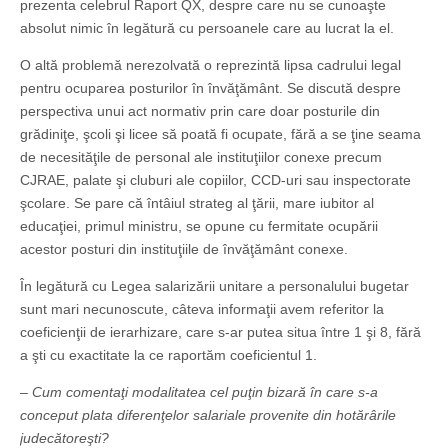
prezenta celebrul Raport QX, despre care nu se cunoaşte
absolut nimic în legătură cu persoanele care au lucrat la el.
O altă problemă nerezolvată o reprezintă lipsa cadrului legal
pentru ocuparea posturilor în învăţământ. Se discută despre
perspectiva unui act normativ prin care doar posturile din
grădiniţe, şcoli şi licee să poată fi ocupate, fără a se ţine seama
de necesităţile de personal ale instituţiilor conexe precum
CJRAE, palate şi cluburi ale copiilor, CCD-uri sau inspectorate
şcolare. Se pare că întâiul strateg al ţării, mare iubitor al
educaţiei, primul ministru, se opune cu fermitate ocupării
acestor posturi din instituţiile de învăţământ co­nexe.
În legătură cu Legea salarizării unitare a personalului bugetar
sunt mari necunoscute, câteva informaţii avem referitor la
coeficienţii de ierarhizare, care s-ar putea situa între 1 şi 8, fără
a şti cu exactitate la ce raportăm coeficientul 1.
– Cum comentaţi modalitatea cel puţin bizară în care s-a
conceput plata diferenţelor salariale provenite din hotărârile
judecătoreşti?