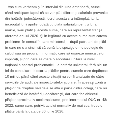
– Aşa cum vorbeam şi în interviul din luna anterioară, atunci
când anticipam faptul că se vor plăti diferenţe salariale provenite
din hotărâri judecătoreşti, lucrul acesta s-a întâmplat, iar la
începutul lunii aprilie, odată cu plata salariului pentru luna
martie, s-au plătit şi aceste sume, care au reprezentat tranşa
aferentă anului 2026. Şi în legătură cu aceste sume sunt câteva
probleme, în sensul în care ministerul, – după patru ani de plăţi
în care nu s-a sinchisit să pună la dispoziţie o metodologie de
calcul sau un program informatic care să uşureze munca celor
implicaţi, şi prin care să ofere o abordare unitară la nivel
naţional a acestei problematici – a hotărât unilateral, fără nici un
fel de consultare, blocarea plăţilor pentru sumele care depăşesc
10 mii lei, până când aceste situaţii nu vor fi analizate de către
serviciile de audit ale inspectoratelor şcolare. În aceeaşi zonă a
plăţilor de drepturi salariale se află o parte dintre colegi, care nu
beneficiază de hotărâri judecătoreşti, dar care fac obiectul
plăţilor aproximativ aceloraşi sume, prin intermediul OUG nr. 48/
2022, sume care, potrivit actului normativ de mai sus, trebuie
plătite până la data de 30 iunie 2026.