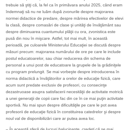
trebuie să ştiţi că, la fel ca în primăvara anului 2025, când eram
îndemnaţi să nu ne luăm după zvonurile despre majorarea
normei didactice de predare, despre mărirea efectivelor de elevi
la clasă, despre comasări de clase şi unităţi de învăţământ sau
despre diminuarea cuantumului plăţii cu ora, zvonistica este
pusă din nou în mişcare. Astfel, tot mai mult, în această
perioadă, pe culoarele Ministerului Educaţiei se discută despre
măsuri precum: majorarea numărului de ore pe care le include
postul educatoarelor, sau chiar reducerea din schema de
personal a unui post de educatoare la grupele de la grădiniţele
cu program prelungit. Se mai vorbeşte despre introducerea în
norma didactică a învăţătorilor a orelor de educaţie fizică, care
acum sunt predate exclusiv de profesori, cu consecinţe
dezastruoase asupra satisfacerii necesităţii de activitate motrică
a unei generaţii de copii care fac din ce în ce mai puţin activitate
sportivă. Nu mai spun despre dificultăţile pe care le pot avea
profesorii de educaţie fizică în constituirea catedrelor şi despre
noul val de disponibilizări care ar putea avea loc.
– În această sferă de lucruri halucinante, credeţi că se mai