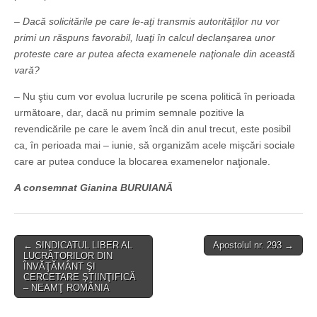
– Dacă solicitările pe care le-aţi transmis autorităţilor nu vor
primi un răspuns favorabil, luaţi în calcul declanşarea unor
proteste care ar putea afecta examenele naţionale din această
vară?
– Nu ştiu cum vor evolua lucrurile pe scena politică în perioada
următoare, dar, dacă nu primim semnale pozitive la
revendicările pe care le avem încă din anul trecut, este posibil
ca, în perioada mai – iunie, să organizăm acele mişcări sociale
care ar putea conduce la blocarea examenelor naţionale.
A consemnat Gianina BURUIANĂ
Post
← SINDICATUL LIBER AL
Apostolul nr. 293 →
LUCRĂTORILOR DIN
navigation
ÎNVĂŢĂMÂNT ŞI
CERCETARE ŞTIINŢIFICĂ
– NEAMŢ ROMÂNIA