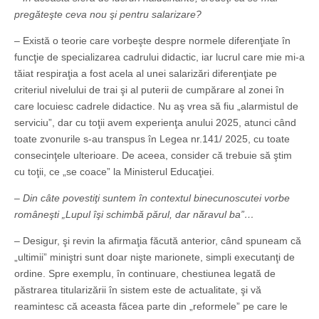
pregăteşte ceva nou şi pentru salarizare?
– Există o teorie care vorbeşte despre normele diferenţiate în
funcţie de specializarea cadrului didactic, iar lucrul care mie mi-a
tăiat respiraţia a fost acela al unei salarizări diferenţiate pe
criteriul nivelului de trai şi al puterii de cumpărare al zonei în
care locuiesc cadrele didactice. Nu aş vrea să fiu „alarmistul de
serviciu”, dar cu toţii avem experienţa anului 2025, atunci când
toate zvonurile s-au transpus în Legea nr.141/ 2025, cu toate
consecinţele ulterioare. De aceea, consider că trebuie să ştim
cu toţii, ce „se coace” la Ministerul Educaţiei.
– Din câte povestiţi suntem în contextul binecunoscutei vorbe
româneşti „Lupul îşi schimbă părul, dar năravul ba”…
– Desigur, şi revin la afirmaţia făcută anterior, când spuneam că
„ultimii” miniştri sunt doar nişte marionete, simpli executanţi de
ordine. Spre exemplu, în continuare, chestiunea legată de
păstrarea titularizării în sistem este de actualitate, şi vă
reamintesc că aceasta făcea parte din „reformele” pe care le