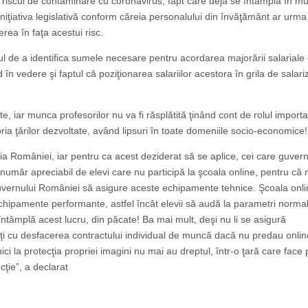
te riscul de contaminare cu coronavirus, fapt care deja se întâmplă în mu
niţiativa legislativă conform căreia personalului din învăţământ ar urma
rea în faţa acestui risc.
 de a identifica sumele necesare pentru acordarea majorării salariale 
 vedere şi faptul că poziţionarea salariilor acestora în grila de salari
e, iar munca profesorilor nu va fi răsplătită ţinând cont de rolul importan
ia ţărilor dezvoltate, având lipsuri în toate domeniile socio-economice!
uţia României, iar pentru ca acest deziderat să se aplice, cei care guve
număr apreciabil de elevi care nu participă la şcoala online, pentru că 
Guvernului României să asigure aceste echipamente tehnice. Şcoala onl
hipamente performante, astfel încât elevii să audă la parametri norma
ntâmplă acest lucru, din păcate! Ba mai mult, deşi nu li se asigură
i cu desfacerea contractului individual de muncă dacă nu predau onlin
i la protecţia propriei ima­gini nu mai au dreptul, într-o ţară care face 
cţie”, a declarat