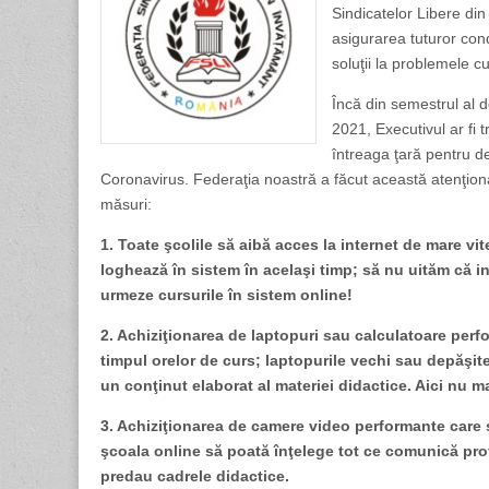
Sindicatelor Libere d
asigurarea tuturor cond
soluţii la problemele c
Încă din semestrul al d
2021, Executivul ar fi 
întreaga ţară pentru d
Coronavirus. Federaţia noastră a făcut această atenţio
măsuri:
1. Toate şcolile să aibă acces la internet de mare vi
loghează în sistem în acelaşi timp; să nu uităm că in
urmeze cursurile în sistem online!
2. Achiziţionarea de laptopuri sau calculatoare perfo
timpul orelor de curs; laptopurile vechi sau depăşit
un conţinut elaborat al materiei didactice. Aici nu m
3. Achiziţionarea de camere video performante care să 
şcoala online să poată înţelege tot ce comunică prof
predau cadrele didactice.