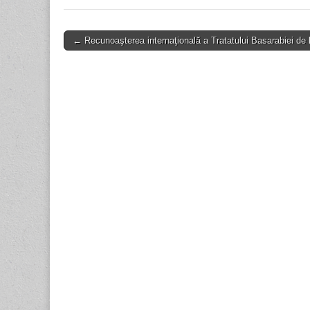
Post
← Recunoaşterea internaţională a Tratatului Basarabiei de 
navigation