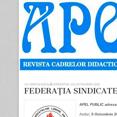
Apostolul
Revista
cadrelor
didactice
din
judetul
Neamt
Skip
Main
to
menu
-01. VIATA SINDICALĂ, IMPERATIVE
,
233, OCTOMBRIE 2020
content
FEDERAŢIA SINDICAT
APEL PUBLIC adresa
Astăzi,
5 Octombrie 2