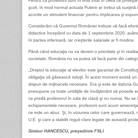
Pentru că profesorii sunt în linia întâi în ceea ce priveş
şcoli, în mod normal actuala Putere ar trebui să susţină i
acorde un stimulent financiar pentru implicarea şi expune
Considerăm că Guvernul României trebuie să facă efortul
didactice începând cu data de 1 septembrie 2020, având în
în partea inferioară, iar creşterile salariale ar fi modice.
Până când educaţia nu va deveni o prioritate şi în realitat
societate, România nu va putea să facă parte din categor
„Dreptul la educaţie al elevilor este garantat de Constit
obligaţia să găsească soluţii. În acest moment există un 
dispun de mijloacele necesare. Era şi este de datoria 
presupune ca toate unităţile de învăţământ să posede ec
ce predă profesorul în sala de clasă şi nu numai. Nu se î
echipamentele necesare, profesorii sunt acum ameninţaţ
ce este un abuz. Şi, în viziunea celor care guvernează, nic
U.E. şi care a stabilit reguli clare legate de această prote
Simion HANCESCU, preşedinte FSLI