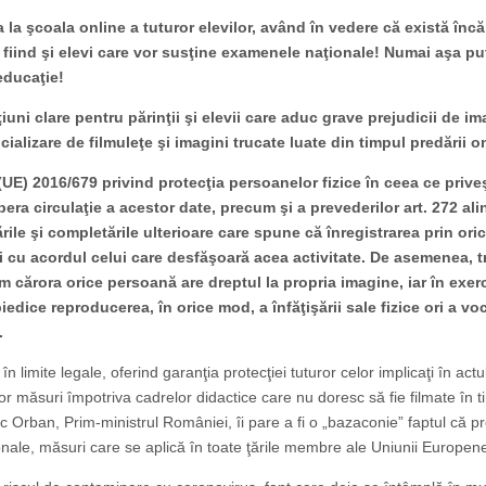
la şcoala online a tuturor elevilor, având în vedere că există înc
 fiind şi elevi care vor susţine examenele naţionale! Numai aşa p
educaţie!
ţiuni clare pentru părinţii şi elevii care aduc grave prejudicii de i
ializare de filmuleţe şi imagini trucate luate din timpul predării o
(UE) 2016/679 privind protecţia persoanelor fizice în ceea ce prive
era circulaţie a acestor date, precum şi a prevederilor art. 272 alin
rile şi completările ulterioare care spune că înregistrarea prin ori
ai cu acordul celui care desfăşoară acea activitate. De asemenea, t
rm cărora orice persoană are dreptul la propria imagine, iar în exer
edice reproducerea, în orice mod, a înfăţişării sale fizice ori a voc
.
 limite legale, oferind garanţia protecţiei tuturor celor implicaţi în actu
r măsuri împotriva cadrelor didactice care nu doresc să fie filmate în t
c Orban, Prim-ministrul României, îi pare a fi o „bazaconie” faptul că pr
sonale, măsuri care se aplică în toate ţările membre ale Uniunii Europen