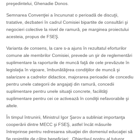
preşedintelui, Ghenadie Donos.
Semnarea Convenţiei a încununat o perioadă de discuţii,
tratative, dezbateri în cadrul Comisiei bipartite de consultări şi
negocieri colective la nivel de ramură, pe marginea proiectului
acesteia, propus de FSEŞ.
Varianta de consens, la care s-a ajuns în rezultatul eforturilor
comune ale membrilor Comisiei, prevede un şir de reglementări
suplimentare la raporturile de muncă faţă de cele prevăzute în
legislaţia în vigoare, îmbunătăţirea condiţiilor de muncă şi
salarizare a cadrelor didactice, majorarea perioadei de concediu
pentru unele categorii de angajaţi din ramură, concedii
suplimentare pentru unele situaţii concrete, facilităţi
suplimentare pentru cei ce activează în condiţii nefavorabile şi
altele.
În timpul întrunirii, Ministrul Igor Şarov a subliniat importanţa
cooperării dintre MECC şi FSEŞ, astfel încât măsurile
întreprinse pentru redresarea situaţiei din domeniul educaţiei să
fie resimţite de către beneficiari: „Obiectivul nostru al tuturor