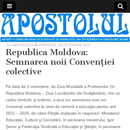
Apostolul
Revista
cadrelor
didactice
din
judetul
-01. VIATA SINDICALĂ, IMPERATIVE
,
233, OCTOMBRIE 2020
Neamt
Republica Moldova:
Semnarea noii Convenţiei
colective
Pe data de 5 octombrie, de Ziua Mondială a Profesorilor (în
Republica Moldova – Ziua Lucrătorilor din Învăţământ), într-un
cadru simbolic şi solemn, a avut loc semnarea unei noi
Convenţii colective la nivel de ramură a educaţiei pentru anii
2021 – 2025, de către Părţile implicate în negocieri: Ministerul
Educaţiei, Culturii şi Cercetării, în persoana ministrului, Igor
Şarov şi Federaţia Sindicală a Educaţiei şi Ştiinţei, în persoana