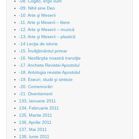
-08. Cogito, ergo sum
-09. Nihil sine Deo
-10. Arte şi Meserii
-11. Arte şi Meserii – litere
-12. Arte şi Meserii – muzică
-13. Arte şi Meserii – plastică
-14 Lecţia de istorie
-15. Învăţământul primar
-16. Nesfârşita noastră tranziţie
-17. Ancheta Revistei Apostolul
-18. Antologia revistei Apostolul
-19. Eseuri, studii şi sinteze
-20. Comemorări
-21. Divertisment
133, Ianuarie 2011
134, Februarie 2011
135, Martie 2011
136, Aprilie 2011
137, Mai 2011
138, Iunie 2011