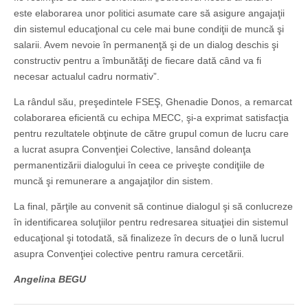
este elaborarea unor politici asumate care să asigure angajaţii
din sistemul educaţional cu cele mai bune condiţii de muncă şi
salarii. Avem nevoie în permanenţă şi de un dialog deschis şi
cons­tructiv pentru a îmbunătăţi de fiecare dată când va fi
necesar actualul cadru normativ”.
La rândul său, preşedintele FSEŞ, Ghenadie Donos, a remarcat
colaborarea eficientă cu echipa MECC, şi-a exprimat satisfacţia
pentru rezultatele obţinute de către grupul comun de lucru care
a lucrat asupra Convenţiei Colective, lansând doleanţa
permanentizării dialogului în ceea ce priveşte condiţiile de
muncă şi remunerare a angajaţilor din sistem.
La final, părţile au convenit să continue dialogul şi să conlucreze
în identificarea soluţiilor pentru redresarea situaţiei din sistemul
educaţional şi totodată, să finalizeze în decurs de o lună lucrul
asupra Convenţiei colective pentru ramura cercetării.
Angelina BEGU