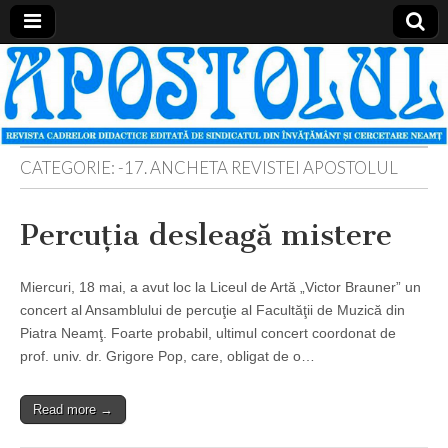
Apostolul
Revista
cadrelor
didactice
din
judetul
Neamt
CATEGORIE:
-17. ANCHETA REVISTEI APOSTOLUL
Percuţia desleagă mistere
Miercuri, 18 mai, a avut loc la Liceul de Artă „Victor Brauner” un
concert al Ansamblului de percuţie al Facultăţii de Muzică din
Piatra Neamţ. Foarte probabil, ultimul concert coordonat de
prof. univ. dr. Grigore Pop, care, obligat de o…
Read more →