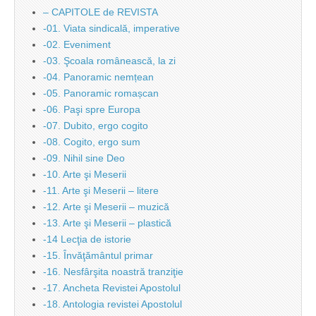
– CAPITOLE de REVISTA
-01. Viata sindicală, imperative
-02. Eveniment
-03. Şcoala românească, la zi
-04. Panoramic nemțean
-05. Panoramic romașcan
-06. Paşi spre Europa
-07. Dubito, ergo cogito
-08. Cogito, ergo sum
-09. Nihil sine Deo
-10. Arte şi Meserii
-11. Arte şi Meserii – litere
-12. Arte şi Meserii – muzică
-13. Arte şi Meserii – plastică
-14 Lecţia de istorie
-15. Învăţământul primar
-16. Nesfârşita noastră tranziţie
-17. Ancheta Revistei Apostolul
-18. Antologia revistei Apostolul