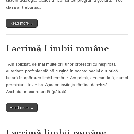
sistem axiologic, altele? 2. Comentaţi programa şcolară. În ce
clasă ar trebui să…
Read more →
Lacrimă Limbii române
Am solicitat, de mai multe ori, unor profesori cu neştirbită
autoritate profesională să susţină în aceste pagini o rubrică
lunară în apărarea limbii române. Am primit, deocamdată, numai
promisiuni; texte ba. Aşadar, invitaţia rămîne deschisă…
Ancheta, masa rotundă (pătrată,…
Read more →
Lacrimă limbii române