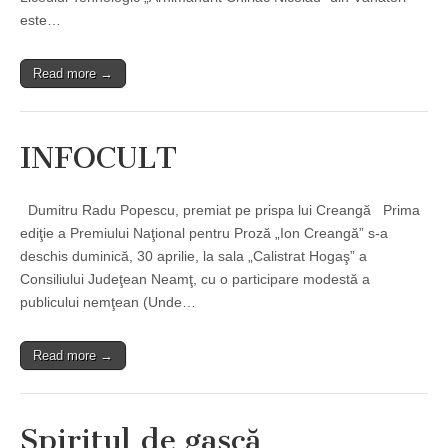
este…
Read more →
INFOCULT
Dumitru Radu Popescu, premiat pe prispa lui Creangă Prima
ediţie a Premiului Naţional pentru Proză „Ion Creangă” s-a
deschis duminică, 30 aprilie, la sala „Calistrat Hogaş” a
Consiliului Judeţean Neamţ, cu o participare modestă a
publicului nemţean (Unde…
Read more →
Spiritul de gaşcă