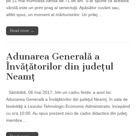
pe 21 mai frumoasa vârstă de 71 de ani. S-ar spune că această
vârstă este un prim prag al senectuţii. Apăsător cuvânt sau,
altfel spus, un moment al mărturisirilor. Un prilej…
Read more →
Adunarea Generală a
Învăţătorilor din judeţul
Neamţ
Sâmbătă, 06 mai 2017, într-un cadru festiv, a avut loc
Adunarea Generală a Învăţătorilor din judeţul Neamţ, în sala de
festivităţi a Liceului Tehnologic-Economic Administrativ, începând
cu ora 10:00. Au spus prezent zeci de cadre didactice din judeţ,
membre…