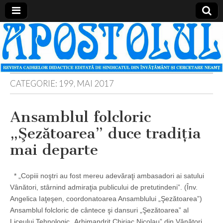
Apostolul
Revista
cadrelor
didactice
din
judetul
Neamt
CATEGORIE:
199, MAI 2017
Ansamblul folcloric
„Şezătoarea” duce tradiţia
mai departe
* „Copiii noştri au fost mereu adevăraţi ambasadori ai satului
Vânători, stârnind admiraţia publicului de pretutindeni”. (Înv.
Angelica Iaţeşen, coordonatoarea Ansamblului „Şezătoarea”)
Ansamblul folcloric de cântece şi dansuri „Şezătoarea” al
Liceului Tehnologic „Arhimandrit Chiriac Nicolau” din Vânători