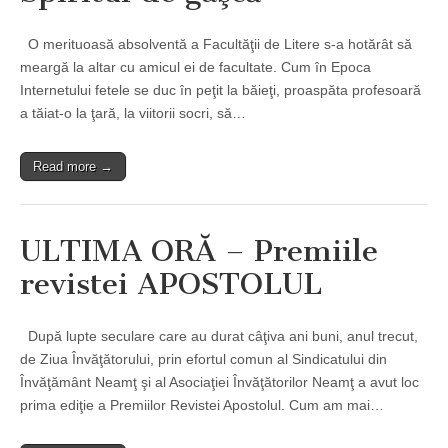
O merituoasă absolventă a Facultăţii de Litere s-a hotărât să
meargă la altar cu amicul ei de facultate. Cum în Epoca
Internetului fetele se duc în peţit la băieţi, proaspăta profesoară
a tăiat-o la ţară, la viitorii socri, să…
Read more →
ULTIMA ORĂ – Premiile
revistei APOSTOLUL
După lupte seculare care au durat câţiva ani buni, anul trecut,
de Ziua Învăţătorului, prin efortul comun al Sindicatului din
Învăţământ Neamţ şi al Asociaţiei Învăţătorilor Neamţ a avut loc
prima ediţie a Premiilor Revistei Apostolul. Cum am mai…