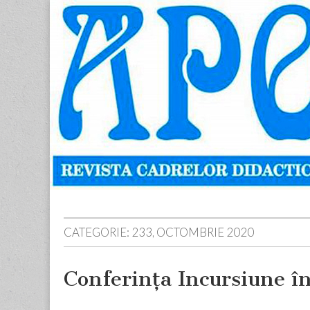
Apostolul
Revista
cadrelor
didactice
din
judetul
Neamt
Skip
Main
to
menu
content
CATEGORIE:
233, OCTOMBRIE 2020
Conferinţa Incursiune î