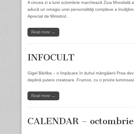
A cincea zi a lunii octombrie marchează Ziua Mondială 
aducă un omagiu unei personalităţi complexe a învăţămân
Apreciat de Ministrul…
Read more →
INFOCULT
Gigel Bârliba – o împăcare în duhul mângâierii Prea dev
deplină putere creatoare. Frumos, cu o privire luminoasă 
Read more →
CALENDAR – octombrie