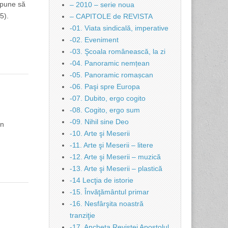
opune să
– 2010 – serie noua
5).
– CAPITOLE de REVISTA
-01. Viata sindicală, imperative
-02. Eveniment
-03. Şcoala românească, la zi
-04. Panoramic nemțean
-05. Panoramic romașcan
-06. Paşi spre Europa
-07. Dubito, ergo cogito
-08. Cogito, ergo sum
-09. Nihil sine Deo
în
-10. Arte şi Meserii
-11. Arte şi Meserii – litere
-12. Arte şi Meserii – muzică
-13. Arte şi Meserii – plastică
-14 Lecţia de istorie
-15. Învăţământul primar
-16. Nesfârşita noastră
tranziţie
-17. Ancheta Revistei Apostolul