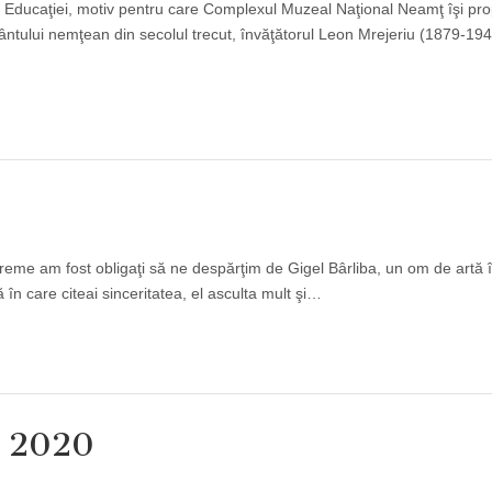
a Educaţiei, motiv pentru care Complexul Muzeal Naţional Neamţ îşi pr
tului nemţean din secolul trecut, învăţătorul Leon Mrejeriu (1879-194
reme am fost obligaţi să ne despărţim de Gigel Bârliba, un om de artă 
în care citeai sinceritatea, el asculta mult şi…
 2020