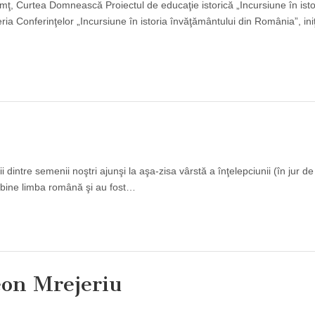
, Curtea Domnească Proiectul de educaţie istorică „Incursiune în isto
ria Conferinţelor „Incursiune în istoria învăţământului din România”, ini
dintre semenii noştri ajunşi la aşa-zisa vârstă a înţelepciunii (în jur d
it bine limba română şi au fost…
eon Mrejeriu