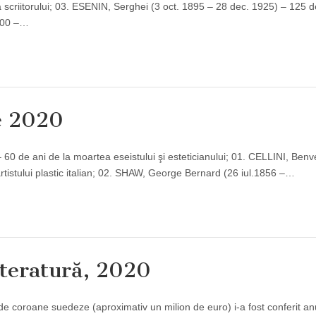
 scriitorului; 03. ESENIN, Serghei (3 oct. 1895 – 28 dec. 1925) – 125 d
1900 –…
e 2020
 de ani de la moartea eseistului şi esteticianului; 01. CELLINI, Benv
rtistului plastic italian; 02. SHAW, George Bernard (26 iul.1856 –…
teratură, 2020
de coroane suedeze (aproximativ un milion de euro) i-a fost conferit an