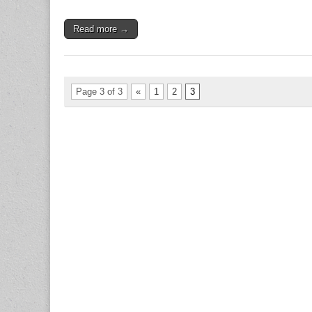
Read more →
Page 3 of 3
«
1
2
3