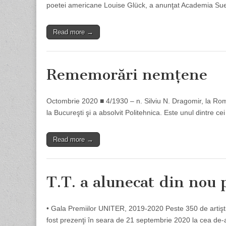
poetei americane Louise Glück, a anunţat Academia Sue
Read more →
Rememorări nemţene
Octombrie 2020 ■ 4/1930 – n. Silviu N. Dragomir, la Rom
la Bucureşti şi a absolvit Politehnica. Este unul dintre c
Read more →
T.T. a alunecat din nou 
• Gala Premiilor UNITER, 2019-2020 Peste 350 de artişti, 
fost prezenţi în seara de 21 septembrie 2020 la cea de-a