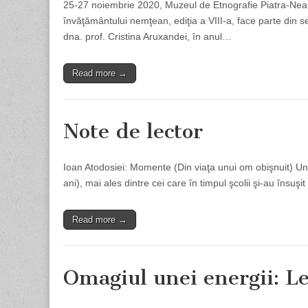
25-27 noiembrie 2020, Muzeul de Etnografie Piatra-Neamţ
învăţământului nemţean, ediţia a VIII-a, face parte din se
dna. prof. Cristina Aruxandei, în anul…
Read more →
Note de lector
Ioan Atodosiei: Momente (Din viaţa unui om obişnuit) Unii 
ani), mai ales dintre cei care în timpul şcolii şi-au însuş
Read more →
Omagiul unei energii: L