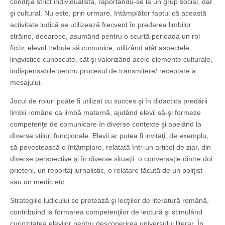
condiţia strict individualistă, raportându-se la un grup social, dar
şi cultural. Nu este, prin urmare, întâmplător faptul că această
activitate ludică se utilizează frecvent în predarea limbilor
străine, deoarece, asumând pentru o scurtă perioada un rol
fictiv, elevul trebuie să comunice, utilizând atât aspectele
lingvistice cunoscute, cât şi valorizând acele elemente culturale,
indispensabile pentru procesul de transmitere/ receptare a
mesajului.
Jocul de roluri poate fi utilizat cu succes şi în didactica predării
limbii române ca limbă maternă, ajutând elevii să-şi formeze
competenţe de comunicare în diverse contexte şi apelând la
diverse stiluri funcţionale. Elevii ar putea fi invitaţi, de exemplu,
să povestească o întâmplare, relatată într-un articol de ziar, din
diverse perspective şi în diverse situaţii: o conversaţie dintre doi
prieteni, un reportaj jurnalistic, o relatare făcută de un poliţist
sau un medic etc.
Strategiile ludicului se pretează şi lecţiilor de literatură română,
contribuind la formarea competenţilor de lectură şi stimulând
curiozitatea elevilor pentru descoperirea universului literar. În