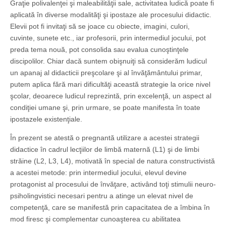
Graţie polivalenţei şi maleabilităţii sale, activitatea ludică poate fi
aplicată în diverse modalităţi şi ipostaze ale procesului didactic.
Elevii pot fi invitaţi să se joace cu obiecte, imagini, culori,
cuvinte, sunete etc., iar profesorii, prin intermediul jocului, pot
preda tema nouă, pot consolida sau evalua cunoştinţele
discipolilor. Chiar dacă suntem obişnuiţi să considerăm ludicul
un apanaj al didacticii preşcolare şi al învăţământului primar,
putem aplica fără mari dificultăţi această strategie la orice nivel
şcolar, deoarece ludicul reprezintă, prin excelenţă, un aspect al
condiţiei umane şi, prin urmare, se poate manifesta în toate
ipostazele existenţiale.
În prezent se atestă o pregnantă utilizare a acestei strategii
didactice în cadrul lecţiilor de limbă maternă (L1) şi de limbi
străine (L2, L3, L4), motivată în special de natura constructivistă
a acestei metode: prin intermediul jocului, elevul devine
protagonist al procesului de învăţare, activând toţi stimulii neuro-
psiholingvistici necesari pentru a atinge un elevat nivel de
competenţă, care se manifestă prin capacitatea de a îmbina în
mod firesc şi complementar cunoaşterea cu abilitatea