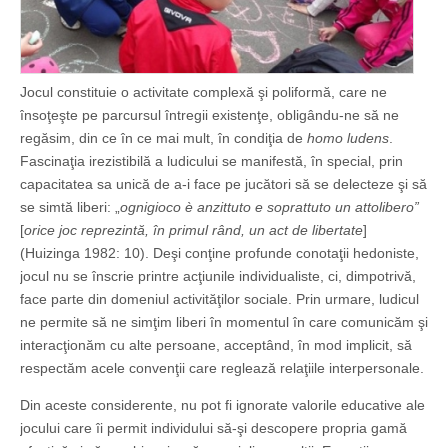
Jocul constituie o activitate complexă şi poliformă, care ne
însoţeşte pe parcursul întregii existenţe, obligându-ne să ne
regăsim, din ce în ce mai mult, în condiţia de
homo ludens
.
Fascinaţia irezistibilă a ludicului se manifestă, în special, prin
capacitatea sa unică de a-i face pe jucători să se delecteze şi să
se simtă liberi: „
ognigioco è anzittuto e soprattuto un attolibero”
[
orice joc reprezintă, în primul rând, un act de libertate
]
(Huizinga 1982: 10). Deşi conţine profunde conotaţii hedoniste,
jocul nu se înscrie printre acţiunile individualiste, ci, dimpotrivă,
face parte din domeniul activităţilor sociale. Prin urmare, ludicul
ne permite să ne simţim liberi în momentul în care comunicăm şi
interacţionăm cu alte persoane, acceptând, în mod implicit, să
respectăm acele convenţii care reglează relaţiile interpersonale.
Din aceste considerente, nu pot fi ignorate valorile educative ale
jocului care îi permit individului să-şi descopere propria gamă