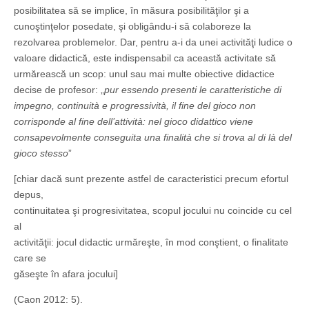
posibilitatea să se implice, în măsura posibilităţilor şi a
cunoştinţelor posedate, şi obligându-i să colaboreze la
rezolvarea problemelor. Dar, pentru a-i da unei activităţi ludice o
valoare didactică, este indispensabil ca această activitate să
urmărească un scop: unul sau mai multe obiective didactice
decise de profesor: „
pur essendo presenti le caratteristiche di
impegno, continuità e progressività, il fine del gioco non
corrisponde al fine dell’attività: nel gioco didattico viene
consapevolmente conseguita una finalità che si trova al di là del
gioco stesso
”
[chiar dacă sunt prezente astfel de caracteristici precum efortul
depus,
continuitatea şi progresivitatea, scopul jocului nu co­incide cu cel
al
activităţii: jocul didactic urmăreşte, în mod conştient, o finalitate
care se
găseşte în afara jocului]
(Caon 2012: 5).