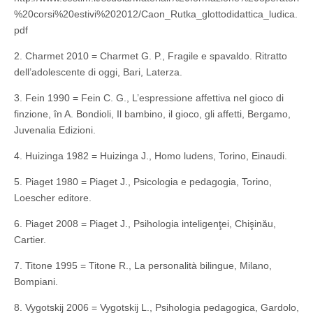
%20corsi%20estivi%202012/Caon_Rutka_glottodidattica_ludica.
pdf
2. Charmet 2010 = Charmet G. P., Fragile e spavaldo. Ritratto
dell’adolescente di oggi, Bari, Laterza.
3. Fein 1990 = Fein C. G., L’espressione affettiva nel gioco di
finzione, în A. Bondioli, Il bambino, il gioco, gli affetti, Bergamo,
Juvenalia Edizioni.
4. Huizinga 1982 = Huizinga J., Homo ludens, Torino, Einaudi.
5. Piaget 1980 = Piaget J., Psicologia e pedagogia, Torino,
Loescher editore.
6. Piaget 2008 = Piaget J., Psihologia inteligenţei, Chişinău,
Cartier.
7. Titone 1995 = Titone R., La personalità bilingue, Milano,
Bompiani.
8. Vygotskij 2006 = Vygotskij L., Psihologia pedagogica, Gardolo,