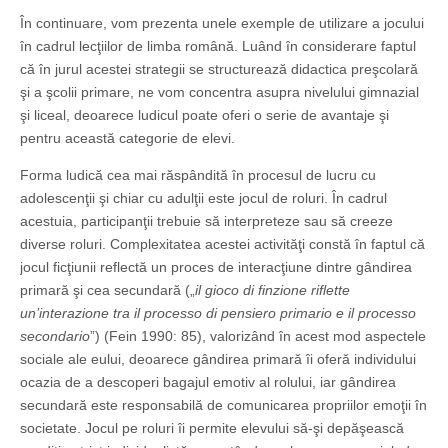
În continuare, vom prezenta unele exemple de utilizare a jocului
în cadrul lecţiilor de limba română. Luând în considerare faptul
că în jurul acestei strategii se structurează didactica pre­şcolară
şi a şcolii primare, ne vom concentra asupra nivelului gimnazial
şi liceal, deoarece ludicul poate oferi o serie de avantaje şi
pentru această categorie de elevi.
Forma ludică cea mai răspândită în procesul de lucru cu
adolescenţii şi chiar cu adulţii este jocul de roluri. În cadrul
acestuia, participanţii trebuie să interpreteze sau să creeze
diverse roluri. Complexitatea acestei activităţi constă în faptul că
jocul ficţiunii reflectă un proces de interacţiune dintre gândirea
primară şi cea secundară („
il gioco di finzione riflette
un’interazione tra il processo di pensiero primario e il processo
secondario
”) (Fein 1990: 85), valorizând în acest mod aspectele
sociale ale eului, deoarece gândirea primară îi oferă individului
ocazia de a descoperi bagajul emotiv al rolului, iar gândirea
secundară este responsabilă de comunicarea propriilor emoţii în
societate. Jocul pe roluri îi permite elevului să-şi depăşească