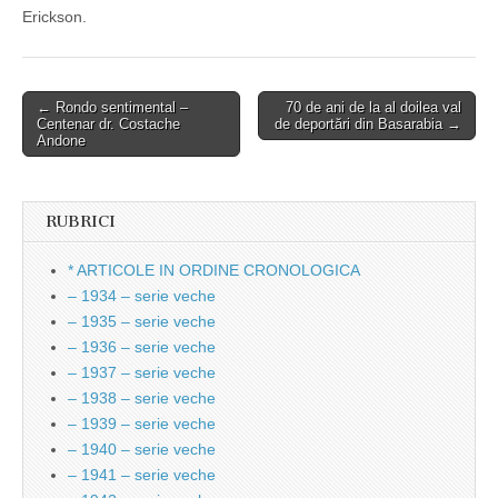
Erickson.
Post
← Rondo sentimental –
70 de ani de la al doilea val
Centenar dr. Costache
de deportări din Basarabia →
navigation
Andone
RUBRICI
* ARTICOLE IN ORDINE CRONOLOGICA
– 1934 – serie veche
– 1935 – serie veche
– 1936 – serie veche
– 1937 – serie veche
– 1938 – serie veche
– 1939 – serie veche
– 1940 – serie veche
– 1941 – serie veche