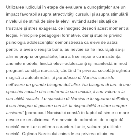
Utilizarea ludicului în etapa de evaluare a cunoştinţelor are un
impact favorabil asupra atractivităţii cursului şi asupra stimulării
nivelului de stimă de sine la elevi, evitând astfel situaţii de
frustrare şi stres exagerat, ce însoţesc deseori acest moment al
lecţiei. Principiile pedagogiei formative, dar şi studiile privind
psihologia adolescenţilor demonstrează că elevii de astăzi,
pentru a avea o reuşită bună, au nevoie să fie încurajaţi să-şi
afirme propria originalitate, fără a li se impune cu insistenţă
anumite modele, fiindcă elevii-adolescenţi îşi manifestă în mod
pregnant condiţia narcisică, căutând în privirea societăţii oglinda
magică a autoafirmării: „
il paradosso di Narciso consiste
nell’avere un grande bisogno dell’altro. Ha bisogno di fan: di uno
specchio sociale che confermi la sua unicità, il suo valore e la
sua utilità sociale. Lo specchio di Narciso è lo sguardo dell’altro,
il suo bisogno di giocare con lui, la disponibilità a stare sempre
assieme
” [paradoxul Narcisului constă în faptul că simte o mare
nevoie de un altcineva. Are nevoie de adoratori: de o oglindă
socială care i-ar confirma caracterul unic, valoare şi utilitate
socială. Oglinda Narcisului coincide cu privirea altuia, cu