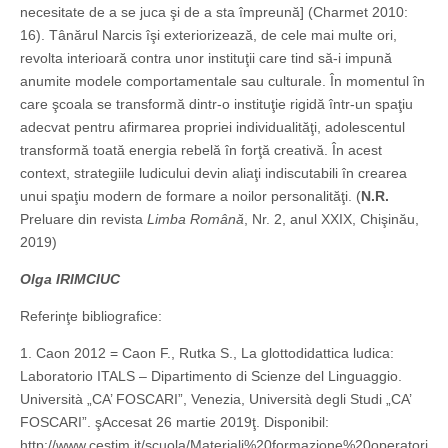
necesitate de a se juca şi de a sta împreună] (Charmet 2010:
16). Tânărul Narcis îşi exteriorizează, de cele mai multe ori,
revolta interioară contra unor instituţii care tind să-i impună
anumite modele comportamentale sau culturale. În momentul în
care şcoala se transformă dintr-o instituţie rigidă într-un spaţiu
adecvat pentru afirmarea propriei individualităţi, adolescentul
transformă toată energia rebelă în forţă creativă. În acest
context, strategiile ludicului devin aliaţi indiscutabili în crearea
unui spaţiu modern de formare a noilor personalităţi. (
N.R.
Preluare din revista
Limba Română
, Nr. 2, anul XXIX, Chişinău,
2019)
Olga IRIMCIUC
Referinţe bibliografice:
1. Caon 2012 = Caon F., Rutka S., La glottodidattica ludica:
Laboratorio ITALS – Dipartimento di Scienze del Linguaggio.
Università „CA’ FOSCARI”, Venezia, Università degli Studi „CA’
FOSCARI”. şAccesat 26 martie 2019ţ. Disponibil:
http://www.cestim.it/scuola/Materiali%20formazione%20operatori