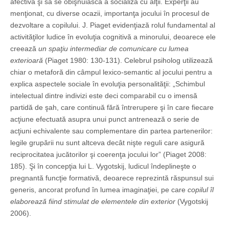
afectivă şi să se obişnuiască a socializa cu alţii. Experţii au
menţionat, cu diverse ocazii, importanţa jocului în procesul de
dezvoltare a copilului. J. Piaget evidenţiază rolul fundamental al
activităţilor ludice în evoluţia cognitivă a minorului, deoarece ele
creează
un spaţiu intermediar de comunicare cu lumea
exterioară
(Piaget 1980: 130-131). Celebrul psiholog utilizează
chiar o metaforă din câmpul lexico-semantic al jocului pentru a
explica aspectele sociale în evoluţia personalităţii: „Schimbul
intelectual dintre indivizi este deci comparabil cu o imensă
partidă de şah, care continuă fără întrerupere şi în care fiecare
acţiune efectuată asupra unui punct antrenează o serie de
acţiuni echivalente sau complementare din partea partenerilor:
legile grupării nu sunt altceva decât nişte reguli care asigură
reciprocitatea jucătorilor şi coerenţa jocului lor” (Piaget 2008:
185). Şi în concepţia lui L. Vygotskij, ludicul îndeplineşte o
pregnantă funcţie formativă, deoarece reprezintă răspunsul sui
generis, ancorat profund în lumea ima­ginaţiei, pe care
copilul îl
elaborează fiind stimulat de elementele din exterior
(Vygotskij
2006).