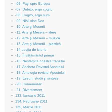
-06. Paşi spre Europa
-07. Dubito, ergo cogito
-08. Cogito, ergo sum
-09. Nihil sine Deo
-10. Arte şi Meserii
-11. Arte şi Meserii – litere
-12. Arte şi Meserii – muzică
-13. Arte şi Meserii – plastică
-14 Lecţia de istorie
-15. Învăţământul primar
-16. Nesfârşita noastră tranziţie
-17. Ancheta Revistei Apostolul
-18. Antologia revistei Apostolul
-19. Eseuri, studii şi sinteze
-20. Comemorări
-21. Divertisment
133, Ianuarie 2011
134, Februarie 2011
135, Martie 2011