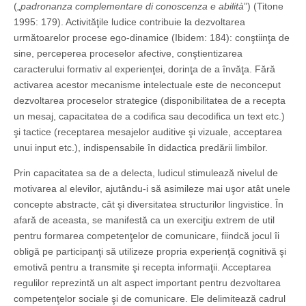
(„
padronanza complementare di conoscenza e abilità
”) (Titone
1995: 179). Activităţile ludice contribuie la dezvoltarea
următoarelor procese ego-dinamice (Ibidem: 184): conştiinţa de
sine, perceperea proceselor afective, conştientizarea
caracterului formativ al experienţei, dorinţa de a învăţa. Fără
activarea acestor mecanisme intelectuale este de neconceput
dezvoltarea proceselor strategice (disponibilitatea de a recepta
un mesaj, capacitatea de a codifica sau decodifica un text etc.)
şi tactice (receptarea mesajelor auditive şi vizuale, acceptarea
unui input etc.), indispensabile în didactica predării limbilor.
Prin capacitatea sa de a delecta, ludicul stimulează nivelul de
motivarea al elevilor, ajutându-i să asimileze mai uşor atât unele
concepte abstracte, cât şi diversitatea structurilor lingvistice. În
afară de aceasta, se manifestă ca un exerciţiu extrem de util
pentru formarea competenţelor de comunicare, fiindcă jocul îi
obligă pe participanţi să utilizeze propria experienţă cognitivă şi
emotivă pentru a transmite şi recepta informaţii. Acceptarea
regulilor reprezintă un alt aspect important pentru dezvoltarea
competenţelor sociale şi de comunicare. Ele delimitează cadrul