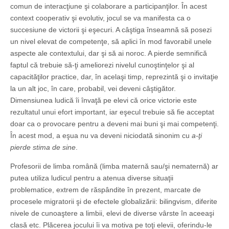
comun de interacţiune şi colaborare a participanţilor. În acest
context cooperativ şi evolutiv, jocul se va manifesta ca o
succesiune de victorii şi eşecuri. A câştiga înseamnă să posezi
un nivel elevat de competenţe, să aplici în mod favorabil unele
aspecte ale contextului, dar şi să ai noroc. A pierde semnifică
faptul că trebuie să-ţi ameliorezi nivelul cunoştinţelor şi al
capacităţilor practice, dar, în acelaşi timp, reprezintă şi o invitaţie
la un alt joc, în care, probabil, vei deveni câştigător.
Dimensiunea ludică îi învaţă pe elevi că orice victorie este
rezultatul unui efort important, iar eşecul trebuie să fie acceptat
doar ca o provocare pentru a deveni mai buni şi mai competenţi.
În acest mod, a eşua nu va deveni niciodată sinonim cu
a-ţi
pierde stima de sine
.
Profesorii de limba română (limba maternă sau/şi nematernă) ar
putea utiliza ludicul pentru a atenua diverse situaţii
problematice, extrem de răspândite în prezent, marcate de
procesele migratorii şi de efectele globalizării: bilingvism, diferite
nivele de cunoaştere a limbii, elevi de diverse vârste în aceeaşi
clasă etc. Plăcerea jocului îi va motiva pe toţi elevii, oferindu-le