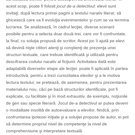
acest scop, poate fi folosit
jocul de-a detectivul
: elevii sunt
invitaţi, după lectura primei pagini a textului narativ literar, să
ghicească care va fi evoluţia evenimentelor şi cum se va termina
lucrarea. Se analizează, în cadrul lecţiei, diverse scenarii
posibile pentru a selecta doar două-trei, care vor fi confruntate,
la final, cu soluţia propusă de scriitor. Acest joc îi ajută pe elevi
să devină nişte cititori atenţi şi conştienţi de prezenţa unei
structuri textuale, care trebuie identificată şi utilizată pentru
descifrarea codului narativ al ficţiunii. Activitatea dată este
adaptabilă diverselor etape ale lecţiei: poate fi aplicată în partea
introductivă, pentru a trezi curiozitatea elevilor şi a le motiva
lectura textului; se pretează, de asemenea, pentru prezentarea
materialului nou, căci pe bază structurilor identificate, pot fi
explicate, cu facilitate şi în mod exhaustiv, de exemplu, noţiunile
de gen sau specie literară. Jocul de-a detectivul ar putea deveni
o modalitate insolită de autoevaluare a elevilor, fiindcă, prin
confruntarea ipotezei iniţiale şi a soluţiei propuse de autor, ei pot
să determine propriul nivel de competenţe la nivel de
comprehensiune şi interpretare textuală.